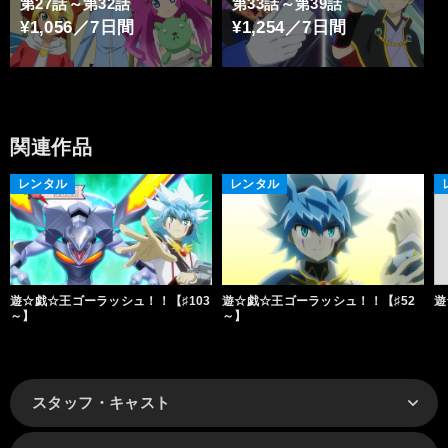
第27話～第32話
第33話～第39話
¥1,056／7日間
¥1,254／7日間
関連作品
レンタル
レンタル
遊☆戯☆王ゴーラッシュ！！【♯103
遊☆戯☆王ゴーラッシュ！！【♯52
遊
～】
～】
スタッフ・キャスト