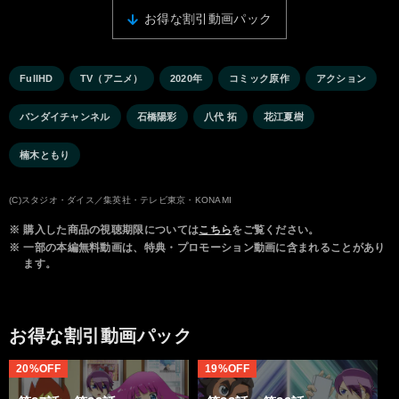
お得な割引動画パック
FullHD
TV（アニメ）
2020年
コミック原作
アクション
バンダイチャンネル
石橋陽彩
八代 拓
花江夏樹
楠木ともり
(C)スタジオ・ダイス／集英社・テレビ東京・KONAMI
※
購入した商品の視聴期限については
こちら
をご覧ください。
※
一部の本編無料動画は、特典・プロモーション動画に含まれることがあり
ます。
お得な割引動画パック
20%OFF
19%OFF