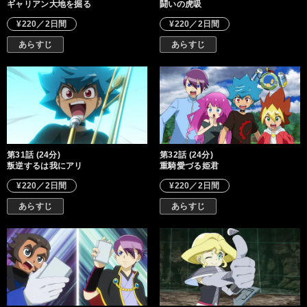
ギャリアン大地を掘る
闘いの虎吸
¥220／2日間
¥220／2日間
あらすじ
あらすじ
第31話 (24分)
第32話 (24分)
叛逆するは我にアリ
重騎愛づる姫君
¥220／2日間
¥220／2日間
あらすじ
あらすじ