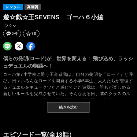
レンタル
高画質
遊☆戯☆王SEVENS ゴーハ６小編
0
0件
78
僕らの発明(ロード)が、世界を変える！ 飛び込め、ラッシ
ュデュエルの物語へ！
ゴーハ第7小学校に通う王道遊我は、自分の発明を「ロード」と呼
び、日々いろんなロードを開発する小学5年生。大人たちが管理す
るデュエルをキュークツだと感じていた遊我は、誰もが楽しめる
新しいルールを完成させていた。そんなある日、隣のクラスのル
ークが「デュエルの王」の噂を伝える。興味津々の遊我とルーク
がたどり着いた先に待っていたのは、いかにも意味ありげな石碑
続きを読む
の前に現れた謎の人物……そしてデュエルの王として認められる
ためには、限られた時間内にデュエルで勝利しなくてはならな
い！ 「僕の考えたロード、“ラッシュデュエル”ならできる！」 遊
我とルーク……2人の少年が、新たなデュエルでキュークツな世界
エピソード一覧(全13話）