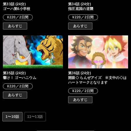
第33話 (24分)
第34話 (24分)
ゴーハ第6小学校
指圧底国の逆襲
¥220／2日間
¥220／2日間
あらすじ
あらすじ
第35話 (24分)
第36話 (24分)
響け！ ゴーハニウム
開眼◇ らんぜアイズ ※文中の◇は
ハートマークとなります
¥220／2日間
¥220／2日間
あらすじ
あらすじ
1〜10話
11〜13話