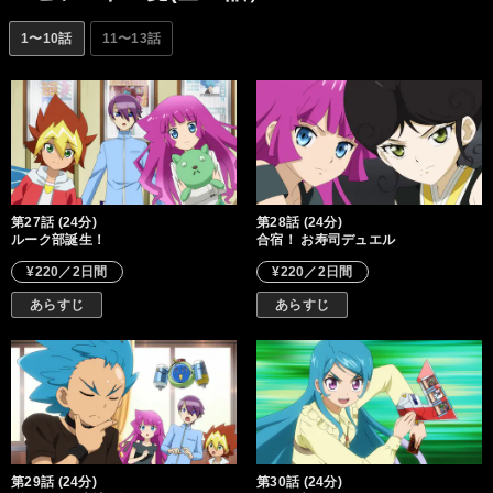
を変える物語が始まる!!
1〜10話
11〜13話
第27話 (24分)
第28話 (24分)
ルーク部誕生！
合宿！ お寿司デュエル
¥220／2日間
¥220／2日間
あらすじ
あらすじ
第29話 (24分)
第30話 (24分)