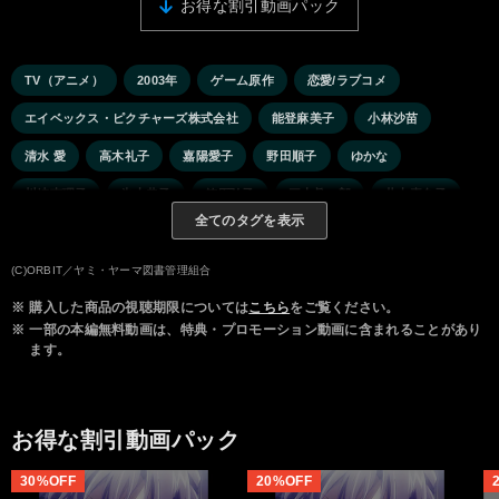
お得な割引動画パック
TV（アニメ）
2003年
ゲーム原作
恋愛/ラブコメ
エイベックス・ピクチャーズ株式会社
能登麻美子
小林沙苗
清水 愛
高木礼子
嘉陽愛子
野田順子
ゆかな
川崎恵理子
氷上恭子
笠原弘子
三木眞一郎
井上喜久子
全てのタグを表示
福山 潤
(C)ORBIT／ヤミ・ヤーマ図書管理組合
※
購入した商品の視聴期限については
こちら
をご覧ください。
※
一部の本編無料動画は、特典・プロモーション動画に含まれることがあり
ます。
お得な割引動画パック
30%OFF
20%OFF