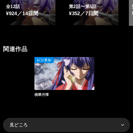
全12話
第2話〜第5話
¥924／14日間
¥352／7日間
関連作品
レンタル
桃華月憚
見どころ