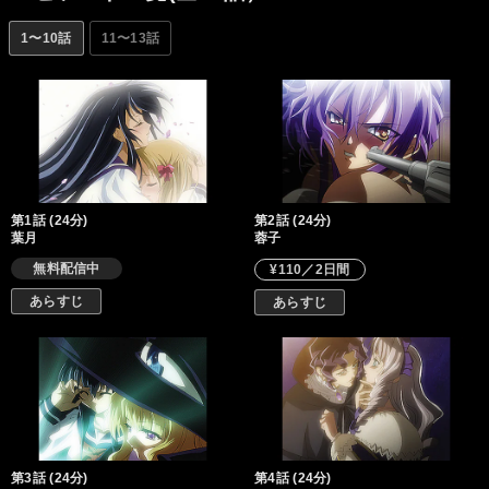
1〜10話
11〜13話
第1話 (24分)
第2話 (24分)
葉月
蓉子
無料配信中
¥110／2日間
あらすじ
あらすじ
第3話 (24分)
第4話 (24分)