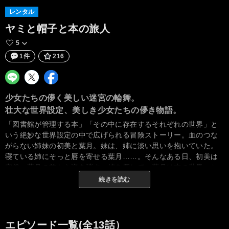
レンタル
ヤミと帽子と本の旅人
5
1件
216
少女たちの儚く美しい迷宮の輪舞。
壮大な世界設定、美しき少女たちの儚き物語。
「図書館が管理する本」「その中に存在するそれぞれの世界」と
いう絶妙な世界設定の中で広げられる冒険ストーリー。血のつな
がらない姉妹の初美と葉月。妹は、姉に淡い思いを抱いていた。
寝ている姉にそっと唇を寄せる葉月……。そんなある日、初美は
突然、葉月の前から姿を消す。姉を探して、葉月は本の世界へと
旅立つ。
続きを読む
エピソード一覧(全13話）