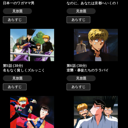
日本一のワガママ男
なのに、あなたは京都へいくの！
見放題
見放題
あらすじ
あらすじ
第5話 (38分)
第6話 (38分)
名もなく貧しくズルッこく
逆襲・暴徒たちのララバイ
見放題
見放題
あらすじ
あらすじ