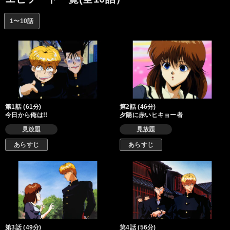
1〜10話
第1話 (61分)
第2話 (46分)
今日から俺は!!
夕陽に赤いヒキョー者
見放題
見放題
あらすじ
あらすじ
第3話 (49分)
第4話 (56分)