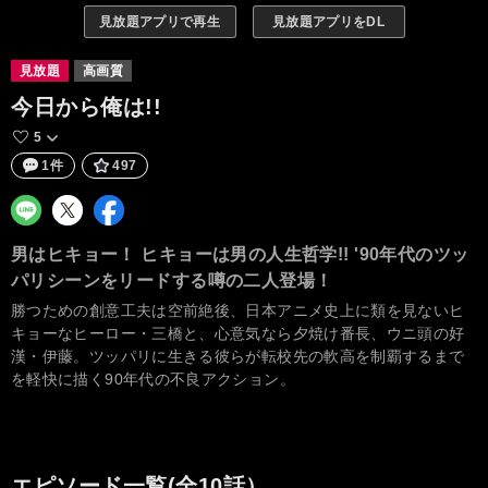
見放題アプリで再生
見放題アプリをDL
見放題
高画質
今日から俺は!!
5
1件
497
男はヒキョー！ ヒキョーは男の人生哲学!! '90年代のツッ
パリシーンをリードする噂の二人登場！
勝つための創意工夫は空前絶後、日本アニメ史上に類を見ないヒ
キョーなヒーロー・三橋と、心意気なら夕焼け番長、ウニ頭の好
漢・伊藤。ツッパリに生きる彼らが転校先の軟高を制覇するまで
を軽快に描く90年代の不良アクション。
エピソード一覧(全10話）