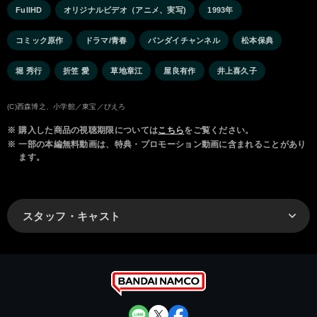
FullHD
オリジナルビデオ（アニメ、実写)
1993年
コミック原作
ドラマ/青春
バンダイチャンネル
松本保典
堀 秀行
折笠 愛
草地章江
屋良有作
井上喜久子
(C)西森博之、小学館／東宝／ぴえろ
※
購入した商品の視聴期限については
こちら
をご覧ください。
※
一部の本編無料動画は、特典・プロモーション動画に含まれることがあり
ます。
スタッフ・キャスト