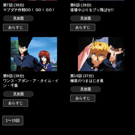
第7話 (38分)
第8話 (38分)
マブダチ作戦GO！ GO！ GO！
道場やぶりをブッ飛ばせ!!
見放題
見放題
あらすじ
あらすじ
第9話 (38分)
第10話 (37分)
ワンス・アポン・ア・タイム・イ
極道のつまはじき達
ン・千葉
見放題
見放題
あらすじ
あらすじ
1〜10話