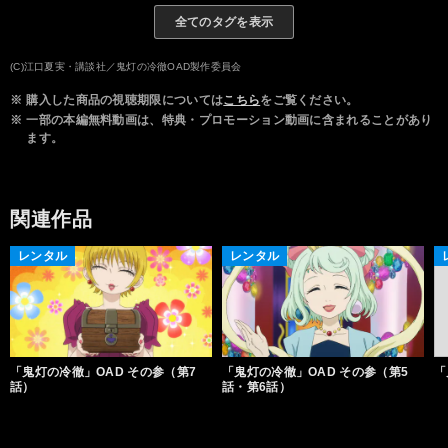
全てのタグを表示
平川大輔
小松未可子
広橋 涼
西村知道
宮田幸季
羽多野 渉
(C)江口夏実・講談社／鬼灯の冷徹OAD製作委員会
※
購入した商品の視聴期限については
こちら
をご覧ください。
※
一部の本編無料動画は、特典・プロモーション動画に含まれることがあり
ます。
関連作品
レンタル
レンタル
「鬼灯の冷徹」OAD その参（第7
「鬼灯の冷徹」OAD その参（第5
「
話）
話・第6話）