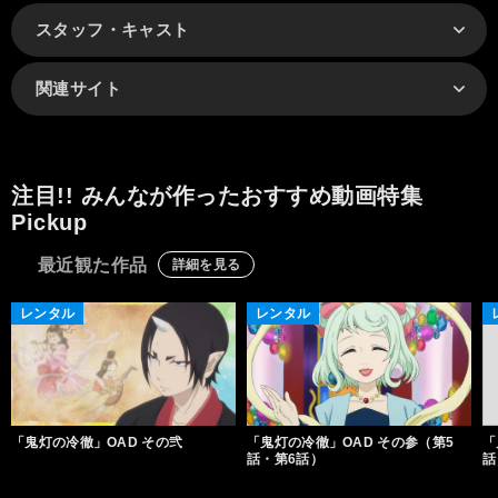
スタッフ・キャスト
関連サイト
注目!! みんなが作ったおすすめ動画特集
Pickup
最近観た作品
詳細を見る
レンタル
レンタル
「鬼灯の冷徹」OAD その弐
「鬼灯の冷徹」OAD その参（第5
「
話・第6話）
話