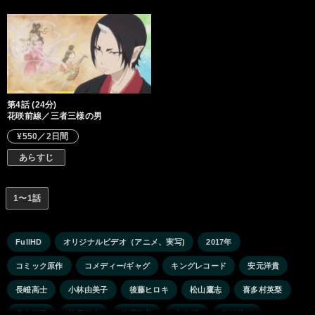
第4話 (24分)
花咲前線／三者三様の男
¥550／2日間
あらすじ
1〜1話
FullHD
オリジナルビデオ（アニメ、実写)
2017年
コミック原作
コメディー/ギャグ
キングレコード
安元洋貴
長嶝高士
小林由美子
後藤ヒロキ
松山鷹志
喜多村英梨
青山桐子
柿原徹也
佐藤聡美
小倉 唯
遊佐浩二