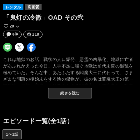
レンタル
高画質
「鬼灯の冷徹」OAD その弐
20
4件
218
これは地獄のお話。戦後の人口爆発、悪霊の凶暴化、地獄に亡者
があふれかえった今日、人手不足に喘ぐ地獄は前代未聞の混乱を
極めていた。そんな中、あたふたする閻魔大王に代わって、さま
ざまな問題の後始末をする陰の傑物が。彼の名は閻魔大王の第一
補佐官・鬼灯。亡者から仕事をサボる閻魔大王まで容赦なく呵責
する鬼灯の、忙しくも案外楽しげな地獄の毎日が今ここに登場！
続きを読む
エピソード一覧(全1話）
1〜1話