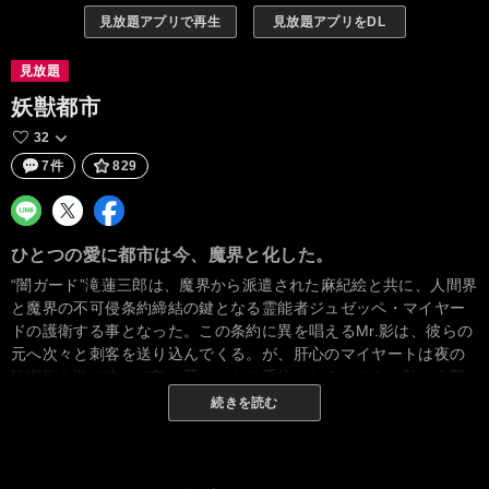
見放題アプリで再生
見放題アプリをDL
見放題
妖獣都市
32
7件
829
ひとつの愛に都市は今、魔界と化した。
“闇ガード”滝蓮三郎は、魔界から派遣された麻紀絵と共に、人間界
と魔界の不可侵条約締結の鍵となる霊能者ジュゼッペ・マイヤー
ドの護衛する事となった。この条約に異を唱えるMr.影は、彼らの
元へ次々と刺客を送り込んでくる。が、肝心のマイヤートは夜の
歓楽街を遊び歩いて敵の罠にかかり重体となる。さらに敵の奇襲
を受け、麻紀絵は囚われの身となってしまった。滝は、罠と知り
続きを読む
つつ単身で麻紀絵の救出に向かう！