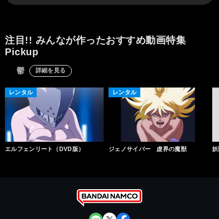
注目!! みんなが作ったおすすめ動画特集
Pickup
鬱
詳細を見る
レンタル
レンタル
エルフェンリート（DVD版）
ジェノサイバー 虚界の魔獣
妖