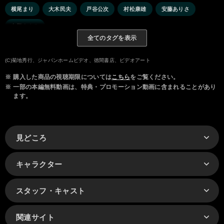
横尾まり
大木民夫
戸谷公次
村松康雄
安藤ありさ
向殿あさみ
全てのタグを表示
(C)菊地秀行、ジャパンホームビデオ、徳間書店、ビデオアート
※
購入した商品の視聴期限については
こちら
をご覧ください。
※
一部の本編無料動画は、特典・プロモーション動画に含まれることがあり
ます。
見どころ
キャラクター
スタッフ・キャスト
関連サイト