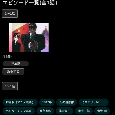
エピソード一覧(全1話）
1〜1話
(83分)
見放題
あらすじ
1〜1話
劇場版（アニメ映画）
1987年
その他原作
ミステリー/ホラー
バンダイチャンネル
屋良有作
藤田淑子
永井一郎
青野 武