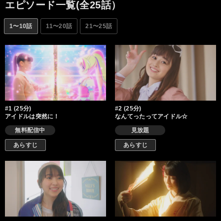
本当のトップアイドルを目指す！ なりたい自分になれる場所！ ア
エピソード一覧(全25話）
イカツプラネット！始まります！
1〜10話
11〜20話
21〜25話
#1 (25分)
#2 (25分)
アイドルは突然に！
なんてったってアイドル☆
無料配信中
見放題
あらすじ
あらすじ