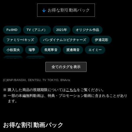
お得な割引動画パック
FullHD
TV（アニメ）
2021年
オリジナル作品
ファミリー/キッズ
バンダイナムコピクチャーズ
伊達花彩
小椋梨央
瑞季
長尾寧音
渡邊璃音
エイミー
宇野愛海
羽野瑠華
全てのタグを表示
(C)BNP/BANDAI, DENTSU, TV TOKYO, BNArts
※
購入した商品の視聴期限については
こちら
をご覧ください。
※
一部の本編無料動画は、特典・プロモーション動画に含まれることがあり
ます。
お得な割引動画パック