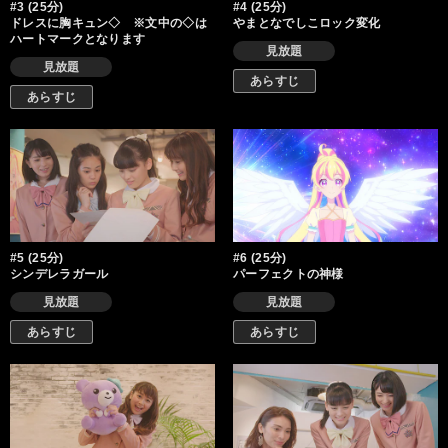
#3 (25分)
#4 (25分)
ドレスに胸キュン◇ ※文中の◇は
やまとなでしこロック変化
ハートマークとなります
見放題
見放題
あらすじ
あらすじ
#5 (25分)
#6 (25分)
シンデレラガール
パーフェクトの神様
見放題
見放題
あらすじ
あらすじ