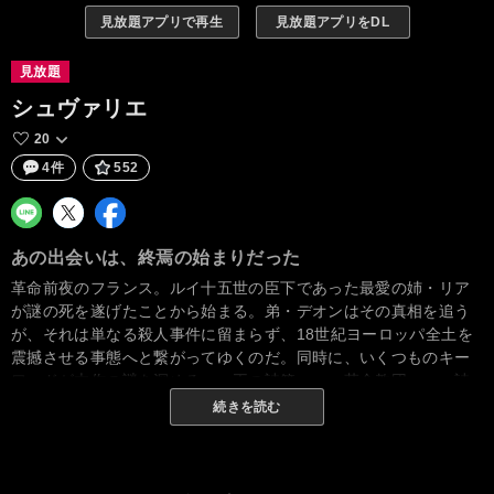
見放題アプリで再生
見放題アプリをDL
見放題
シュヴァリエ
20
4件
552
あの出会いは、終焉の始まりだった
革命前夜のフランス。ルイ十五世の臣下であった最愛の姉・リア
が謎の死を遂げたことから始まる。弟・デオンはその真相を追う
が、それは単なる殺人事件に留まらず、18世紀ヨーロッパ全土を
震撼させる事態へと繋がってゆくのだ。同時に、いくつものキー
ワードが本作の謎を深める。＜王の詩篇＞、＜革命教団＞、＜詩
人＞、＜ガーゴイル＞、＜四銃士＞、＜機密局＞、そして＜姉の
続きを読む
魂の行方＞……。一つの謎が新たな謎と連鎖しながら、やがて、
それは観る者を知られざる歴史の真実へと導いてゆく。果たし
て、姉を殺害した者とは誰なのか？ その理由とは？ 姉弟の絆を背