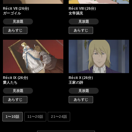
Récit VII (26分)
Récit VIII (26分)
ガーゴイル
女帝謁見
見放題
見放題
あらすじ
あらすじ
Récit IX (26分)
Récit X (26分)
愛人たち
王家の詩
見放題
見放題
あらすじ
あらすじ
1〜10話
11〜20話
21〜24話