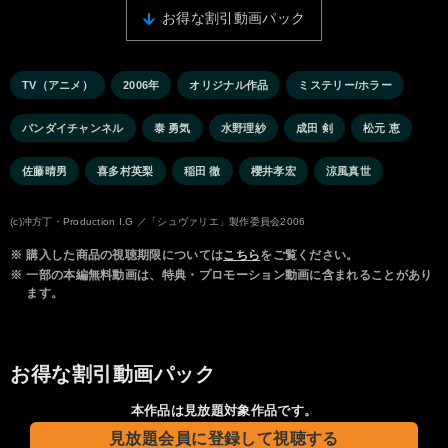
お得な割引動画パック
TV（アニメ）
2006年
オリジナル作品
ミステリー/ホラー
バンダイチャンネル
泰 勇気
水野理紗
成田 剣
松元 恵
佐藤晴男
喜多村英梨
稲田 徹
櫻井孝宏
涼風真世
(c)冲方丁・Production I.G ／「シュヴァリエ」製作委員会2006
※
購入した商品の視聴期限については
こちら
をご覧ください。
※
一部の本編無料動画は、特典・プロモーション動画に含まれることがあり
ます。
お得な割引動画パック
本作品は見放題対象作品です。
見放題会員に登録して視聴する