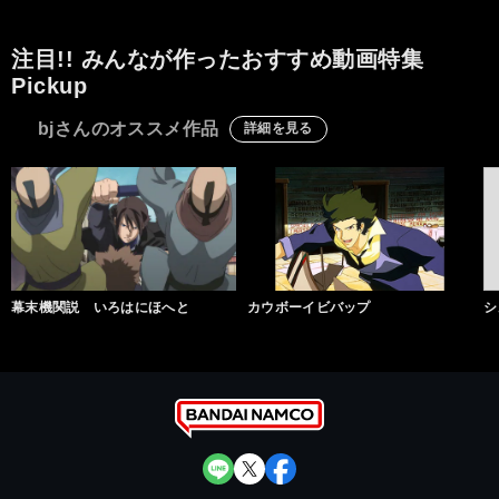
注目!! みんなが作ったおすすめ動画特集
Pickup
bjさんのオススメ作品
詳細を見る
幕末機関説 いろはにほへと
カウボーイビバップ
シ