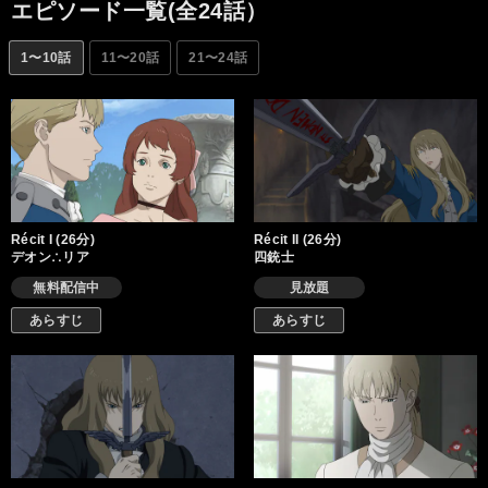
に駆け抜けるデオンが最後に掴むものとは？
エピソード一覧(全24話）
1〜10話
11〜20話
21〜24話
Récit I (26分)
Récit II (26分)
デオン∴リア
四銃士
無料配信中
見放題
あらすじ
あらすじ