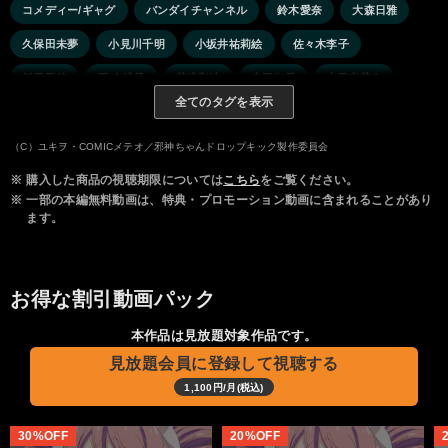
コメディー/ギャグ
バンダイチャンネル
鈴木愛奈
大森日雅
久保田未夢
小見川千明
小坂井祐莉絵
佐々木李子
飯田里穂
原 奈津子
荒浪和沙
寺田御子
山田麻莉奈
全てのタグを表示
山下七海
田中美海
M・A・O
遊佐浩二
（C）ユキヲ・COMICメテオ／邪神ちゃんドロップキック製作委員会
※
購入した商品の視聴期限については
こちら
をご覧ください。
※
一部の本編無料動画は、特典・プロモーション動画に含まれることがあり
ます。
お得な割引動画パック
本作品は見放題対象作品です。
見放題会員に登録して視聴する
1,100円/月(税込)
30%OFF
20%OFF