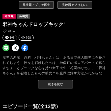
見放題アプリで再生
見放題アプリをDL
見放題
高画質
邪神ちゃんドロップキック’
20
4件
408
魔界の悪魔、通称「邪神ちゃん」は、ある日突然人間界に召喚さ
れてしまう。彼女を召喚したのは、神保町のボロアパートで暮ら
すちょっとブラックな心を持つ女子大生「花園ゆりね」。「邪神
ちゃん」を召喚したものの彼女？を魔界に帰す方法がわからな
い。仕方なく一緒に暮らし始めた邪神ちゃんと「ゆりね」だが、
「邪神ちゃん」曰く、「召喚者が死ねば魔界に帰れる」。そこで
続きを読む
邪神ちゃんがとった行動とは……!?
エピソード一覧(全12話）