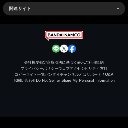
関連サイト
会社概要
特定商取引法に基づく表示
ご利用規約
プライバシーポリシー
ウェブアクセシビリティ方針
コピーライト一覧
バンダイチャンネルとは
サポート / Q&A
お問い合わせ
Do Not Sell or Share My Personal Information