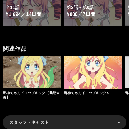
全11話
第2話～第6話
¥1,694／14日間
¥880／7日間
関連作品
邪神ちゃんドロップキック【世紀末
邪神ちゃんドロップキックX
邪
編】
スタッフ・キャスト