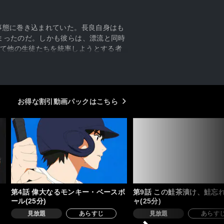
事態に巻き込まれていた。長良自身はも
まったのだ。しかも彼らは、漂流と同時
て他の生徒たちを統率しようとする者
サバイバル生活が始まりを告げる。果
お得な割引動画パックはこちら
第4話 偉大なるモンキー・ベースボ
第9話 この鮭茶漬け、鮭忘
ール(25分)
ャ(25分)
見放題
あらすじ
見放題
あらす