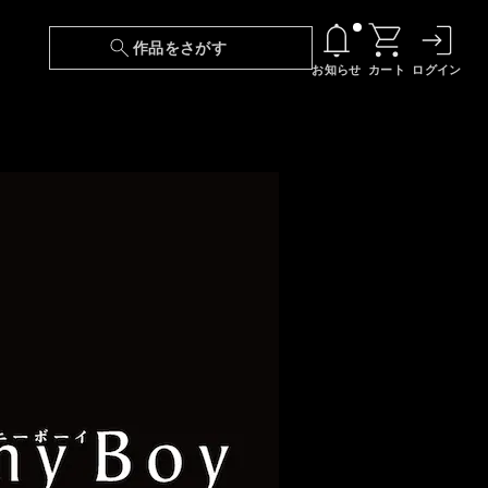
作品をさがす
お知らせ
カート
ログイン
【6/13(土)～期間限定】『ニンジャラ』無料配
信！
『最強の王様、二度目の人生は何をする？』第
24話 配信日変更のお知らせ
【障害】映像再生における不具合に関しまして
【日本語字幕】【セリフ検索】新規追加のお知
らせ
【障害】Android TVにおける不具合に関しまし
て