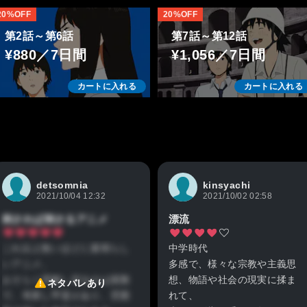
20%OFF
20%OFF
第2話～第6話
第7話～第12話
¥880／7日間
¥1,056／7日間
カートに入れる
カートに入れる
detsomnia
kinsyachi
2021/10/04 12:32
2021/10/02 02:58
刺されば刺さるアニメ
漂流
これ以上無いほどに素晴らし
中学時代
いアニメ。
多感で、様々な宗教や主義思
おそらく理解し切るのは困難
想、物語や社会の現実に揉ま
ネタバレあり
で、考察し甲斐があり、雰囲
れて、