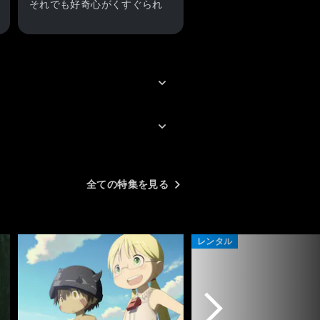
それでも好奇心がくすぐられ
次回が気になってしまう。不
条理の中、彼らの理知がどこ
へ彼らを導くのか行先を見守
ろう。
全ての特集を見る
レンタル