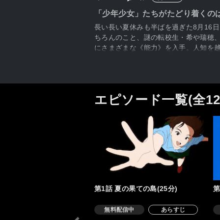
「少年少女」たちがたどり着くの
長い長い夏休みも半ばを過ぎた8月16
ちろんのこと、謎の転校生・希や瑞穂、
にさまざまな《能力》を入手。人知を
も、元の世界に戻るための方法を必死
たして長良たちはこの世界を攻略し、
エピソード一覧(全1
第1話 夏の果ての島(25分)
第
無料配信中
あらすじ