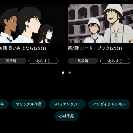
6話 長いさよなら(25分)
第7話 ロード・ブック(25分)
見放題
あらすじ
見放題
あらすじ
1年
オリジナル作品
SF/ファンタジー
バンダイチャンネル
小林千晃