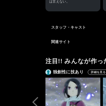
は言えない。
大人であると言う事は、責任
やリスクと引き換えに「ハン
ドルを握っている」という
スタッフ・キャスト
事。即ち、自分の人生の決定
権を握っているという事。
関連サイト
シビアな現実を前にして、尚
も自分の信条や夢に生涯を懸
けるのか、そうしたものを放
注目!! みんなが作っ
棄して現実に自分を順応させ
るのか。リスクのある自由
独創性に技あり
か、張り合いの無い安定か。
詳細を見る
仮に最後に無残な敗北に終わ
るとしても、その勝利も敗北
も吾々自身が選び取る選択肢
です。