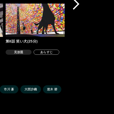
第8話 笑い犬(25分)
見放題
あらすじ
市川 蒼
大西沙織
悠木 碧