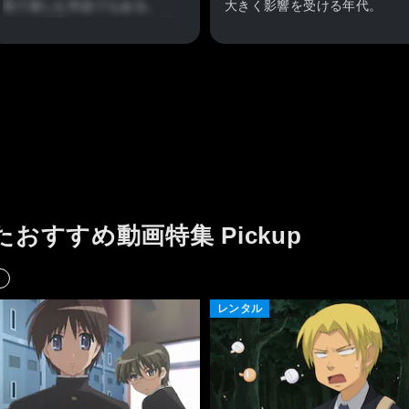
気で楽しむ作品でもある。
大きく影響を受ける年代。
しかし映像、ストーリー、声
正に「心の漂流」を経験する
優の力で、何もわからなくて
年頃。
も感銘を受けてしまう。
ストーリーとしては高校生が
中には、論理的な物から、荒
異なる世界に飛ばされてしま
唐無稽で理不尽な物まで、実
った⋯⋯ 一部の生徒は特殊能
に様々。
力を得た、というありふれた
もしも、映像化したならば、
ような導入から始まる。しか
こうなるのかも知れません。
しその後は予想だにしない回
を重ね、最終回までこれをど
暫く間を置いて、頭を休めて
たおすすめ動画特集 Pickup
う終わらせるのか気になり続
から、また見直してみる事と
ける。
致しましょう。
これほどまでに毎週が楽しみ
なアニメはなかった。刺さる
とても不思議で惹かれる作品
レンタル
人には一生刺さり続けるだろ
でしたが、
う。
万人向けでは無いと言います
是非是非、見てほしい。彼ら
か、全ての人に、お薦め、と
の運命を。
は言い難い作品でもありま
す。