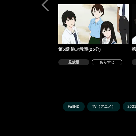
第5話 跳ぶ教室(25分)
第
見放題
あらすじ
FullHD
TV（アニメ）
202