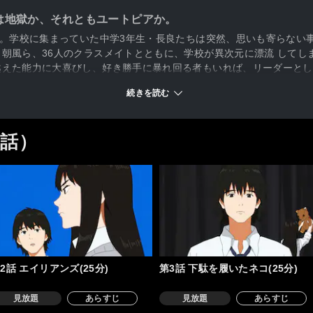
は地獄か、それともユートピアか。
日。学校に集まっていた中学3年生・長良たちは突然、思いも寄らない
朝風ら、36人のクラスメイトとともに、学校が異次元に漂流 してし
越えた能力に大喜びし、好き勝手に暴れ回る者もいれば、リーダーとし
で探す者もいる。次々と浮かぶ疑問の渦の中、理不尽に満ちた世界での
続きを読む
無事に元の世界に帰ることができるのだろうか…
2話）
2話 エイリアンズ(25分)
第3話 下駄を履いたネコ(25分)
見放題
あらすじ
見放題
あらすじ