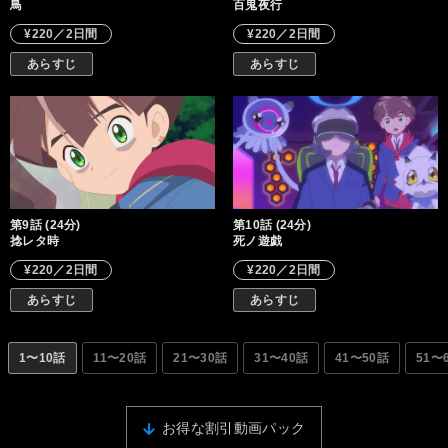
鳥
百鬼夜行
¥220／2日間
¥220／2日間
あらすじ
あらすじ
第9話 (24分)
第10話 (24分)
捻レタ時
死ノ遊戯
¥220／2日間
¥220／2日間
あらすじ
あらすじ
1〜10話
11〜20話
21〜30話
31〜40話
41〜50話
51〜
お得な割引動画パック