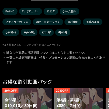
FullHD
TV（アニメ）
2021年
ゲーム原作
ファミリー/キッズ
東映アニメーション
田村睦心
沢城みゆき
小林ゆう
中井和哉
石田 彰
嶋村 侑
(C) 本郷あきよし・フジテレビ・東映アニメーション
※
購入した商品の視聴期限については
こちら
をご覧ください。
※
一部の本編無料動画は、特典・プロモーション動画に含まれることがあり
ます。
お得な割引動画パック
30%OFF
20%OFF
全65話
第3話～第7話
¥10,010／30日間
¥880／7日間