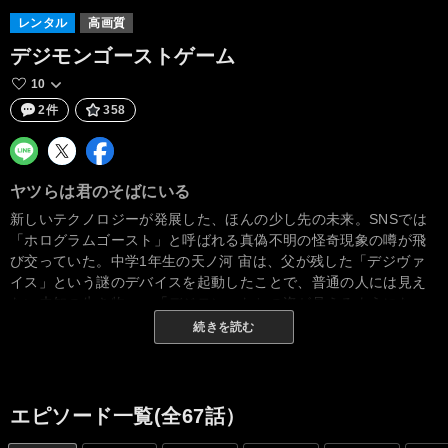
レンタル
高画質
デジモンゴーストゲーム
10
2件
358
ヤツらは君のそばにいる
新しいテクノロジーが発展した、ほんの少し先の未来。SNSでは
「ホログラムゴースト」と呼ばれる真偽不明の怪奇現象の噂が飛
び交っていた。中学1年生の天ノ河 宙は、父が残した「デジヴァ
イス」という謎のデバイスを起動したことで、普通の人には見え
ない未知の生き物――「デジモン」たちの姿が見えるようにな
る。父から預けられたやんちゃなデジモン「ガンマモン」と出会
続きを読む
ったその日から、宙は様々な怪奇現象に巻き込まれていく。人間
の時間を盗む「口縫い男」や、夜な夜な徘徊して人間をさらう
「ミイラ男」……。ホログラムゴーストは、すぐそばで私たちを
狙っているのだ。ここから先は、誰も知らない世界の裏側の物
エピソード一覧(全67話）
語。宙はガンマモンや仲間たちとともに、デジモンたちが生きる