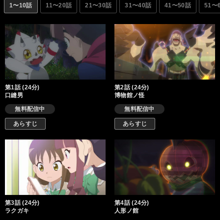
不思議な世界に足を踏み入れていく。
1〜10話
11〜20話
21〜30話
31〜40話
41〜50話
51〜
第1話 (24分)
第2話 (24分)
口縫男
博物館ノ怪
無料配信中
無料配信中
あらすじ
あらすじ
第3話 (24分)
第4話 (24分)
ラクガキ
人形ノ館