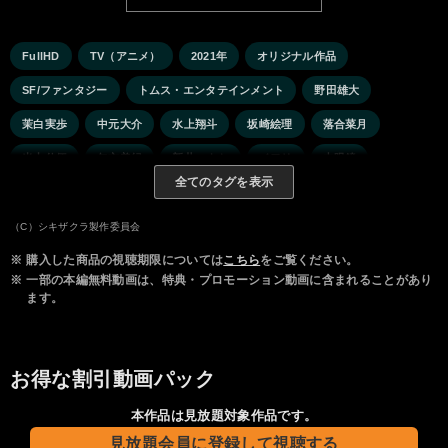
FullHD
TV（アニメ）
2021年
オリジナル作品
SF/ファンタジー
トムス・エンタテインメント
野田雄大
茉白実歩
中元大介
水上翔斗
坂崎絵理
落合菜月
米山伸伍
矢方美紀
新井ユウト
イヲリ
虫眼鏡
全てのタグを表示
としみつ
佐藤二朗
（C）シキザクラ製作委員会
※
購入した商品の視聴期限については
こちら
をご覧ください。
※
一部の本編無料動画は、特典・プロモーション動画に含まれることがあり
ます。
お得な割引動画パック
本作品は見放題対象作品です。
見放題会員に登録して視聴する