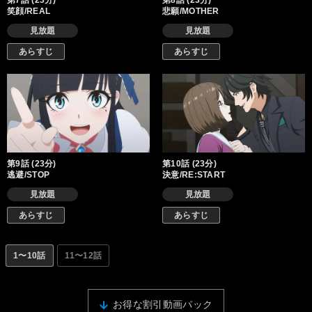
第7話 (23分)
第8話 (23分)
笑顔/REAL
悲願/MOTHER
見放題
見放題
あらすじ
あらすじ
第9話 (23分)
第10話 (23分)
逃避/STOP
決意/RE:START
見放題
見放題
あらすじ
あらすじ
1〜10話
11〜12話
お得な割引動画パック