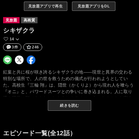
見放題アプリで再生
見放題アプリをDL
見放題
高画質
シキザクラ
14
3件
246
紅葉と共に桜が咲き誇るシキザクラの地――現世と異界の交わる
特別な場所で、人の世を救うための儀式が行われようとしてい
た。高校生『三輪 翔』は、隠世（かくりよ）から現れ人を喰らう
『オニ』と、パワードスーツとの争いに巻き込まれる。人に取り
憑き現世に顕（あらわ）れようとするオニ。人々をオニから守る
ことができるのは、古代の秘術と最新技術が融合したパワードス
続きを読む
ーツ『ヨロイ』のみ。翔は、ひょんなことからパワードスーツに
乗りこみ、オニと戦う組織『シロ組』のイレギュラーなメンバー
となる。ヒーローとなる決意をした翔は、巫女である『明神 逢花
（ミョウジン オウカ）』を護りオニと戦う。シキザクラの季節。
エピソード一覧(全12話）
紅葉と桜吹雪の中で、逢花は巫女として舞う。過去と未来、現世