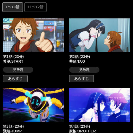
と異界、想いと願いが交差する、活劇英雄譚（ヒロイックアクシ
1〜10話
11〜12話
ョン）、ここに開幕！
第1話 (23分)
第2話 (23分)
希望/START
共闘/TAG
見放題
見放題
あらすじ
あらすじ
第3話 (23分)
第4話 (23分)
飛翔/JUMP
家族/BROTHER