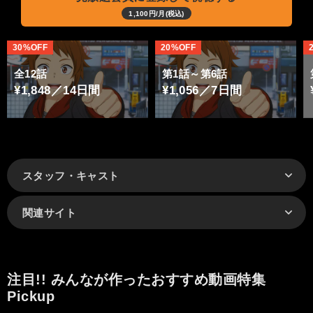
1,100円/月(税込)
30%OFF
20%OFF
全12話
第1話～第6話
¥1,848／14日間
¥1,056／7日間
スタッフ・キャスト
関連サイト
注目!! みんなが作ったおすすめ動画特集
Pickup