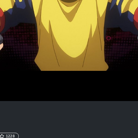
ビ
デ
オ
を
再
1228