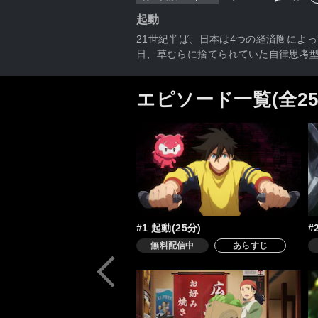
起動
21世紀半ば、日本は4つの経済圏によ
日、草むらに捨てられていた自律思考型
エピソード一覧(全2
#1 起動(25分)
#
無料配信中
あらすじ