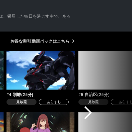
ウは、鬱屈した毎日を過ごす中で、ある
お得な割引動画パックはこちら
#4 別離(25分)
#9 自治区(25分)
見放題
あらすじ
見放題
あらす