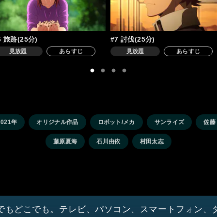
6 旅路(25分)
#7 討伐(25分)
見放題
あらすじ
見放題
あらすじ
2021年
オリジナル作品
ロボット/メカ
サンライズ
佐藤
藤原夏海
石川由依
村田太志
でもどこでも。テレビ、パソコン、スマートフォン、