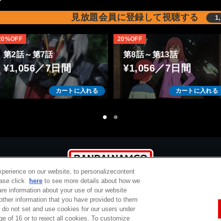
音を出します。
は許容範囲ですが。
絵もきれいかつ、ロボット
見放題会員に登録して視聴する
何かの作業をしながらでも、
1
の造形が地味にリアルで、
ぼーっと見られます。
ASIMO以上に無駄がなく、そ
誰にでも安心して見せられる
20%OFF
20%OFF
のことによる制約を守ってい
作品です。
第2話～第7話
第8話～第13話
るにもかかわらず、動きが複
¥1,056／7日間
¥1,056／7日間
雑でカッコイイです。
謎ですが、落とし所をどこに
クラッカーの上に「beyond
するのか？です。
カートに入れる
カートに入れる
とうふ」をのせ、軽くトース
日本を解放するのか？
トしたものに日本酒を合わせ
北米と共存するのか？
ながら鑑賞するのがおすすめ
海外脱出するのか？
です。
1期ではほぼ描かれません。
どうするのか気になります。
あと、自立型AIのアパターが
幼稚なのは搭乗者の年齢に関
xperience on our website, to personalizecontent
係があるのだと思いますが、
ease click
here
to see more details about how we
そもそもなぜあんな所にあっ
re information about your use of our website
たのか？
 other information that you have provided to them
e do not set and use cookies for our users under
定商取引法に基づく表示
ご利用規約
プライバシーポリシー
開発目的は何なのか？
ウェブアクセシ
ge of 16 or to reject all cookies. To customize
コピーライト一覧
バンダイチャンネルとは
サポート / Q&A
お問い合わせ
レジスタンスとの関係は？