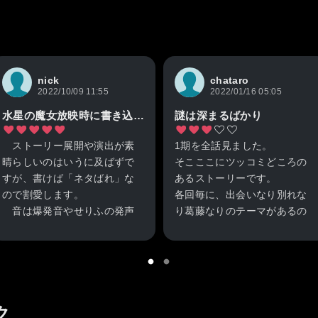
nick
chataro
2022/10/09 11:55
2022/01/16 05:05
水星の魔女放映時に書き込むのもアレですが、音も造形もすごいロボットアニメです！
謎は深まるばかり
ストーリー展開や演出が素
1期を全話見ました。
晴らしいのはいうに及ばずで
そこここにツッコミどころの
すが、書けば「ネタばれ」な
あるストーリーです。
ので割愛します。
各回毎に、出会いなり別れな
音は爆発音やせりふの発声
り葛藤なりのテーマがあるの
の定位感や主題歌やBGMの音
はわかります。
色選択とその立体感の確保具
が、そりゃそうだよねって行
合等、現代的な高性能AVアン
動がそこここにあり、ちょっ
プが好みそうな配慮がされて
と醒めます。
ますし、私が使用している５
大人向けと言う訳でも無いで
ク
０年前のステレオでも驚きの
すし、ロボットアニメとして