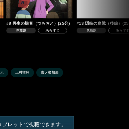
#8 再生の槌音（つちおと）(25分)
#13 隠岐の島戦（後編）(25
見放題
あらすじ
見放題
あらす
 元
上村祐翔
市ノ瀬加那
タブレットで視聴できます。