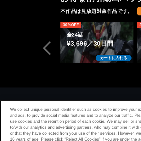
その辺が、少し残念かな。
アメインのデザインも最初は
本作品は見放題対象作品です。
カッコ悪いと思いましたが、
動いてる姿はかっこよかった
30%OFF
ですよ。
全24話
¥3,696／30日間
カートに入れる
We collect unique personal identifier such as cookies to improve your e
and ads, to provide social media features and to analyze our traffic. Pl
use cookies and the retention period of each cookie. We may sell or sha
to/with our analytics and advertising partners, who may combine it with
or that they have collected from your use of their services. However, w
会社概要
特
16 years of age. Please click “Reject All Cookies” if you are under the a