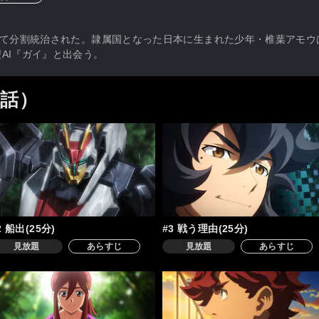
生
って分割統治された。隷属国となった日本に生まれた少年・椎葉アモ
AI『ガイ』と出会う。
す
5話）
る
2 船出(25分)
#3 戦う理由(25分)
見放題
あらすじ
見放題
あらすじ