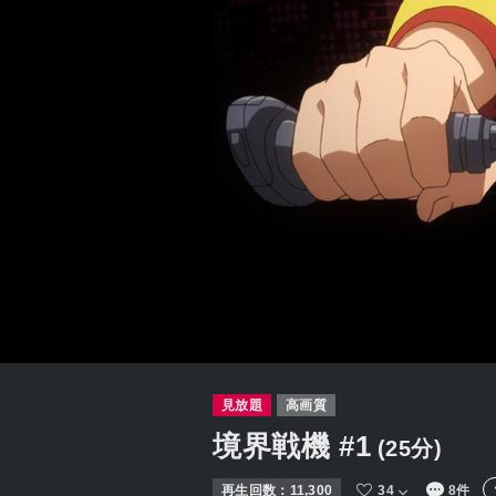
見放題
高画質
境界戦機
#1
(25分)
再生回数：
11,300
34
8件