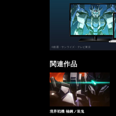
©創通・サンライズ・テレビ東京
関連作品
境界戦機 極鋼ノ装鬼