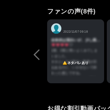
ファンの声(8件)
2022/11/07 09:18
全体的は面白いが、少し残念な作品
1期、2期と勢いよくみてしま
いました。
ネタとしては面白い要素が沢
ネタバレあり
山あるのに、いかせないで終
わった感じですね。
一気に見れるぐらいには面白
いのですが、話しを分かりや
すくするためか、政治面、戦
略面など、だいぶ簡略化して
おり、ずいぶんとあっさりし
お得な割引動画パッ
てるなと感じました。