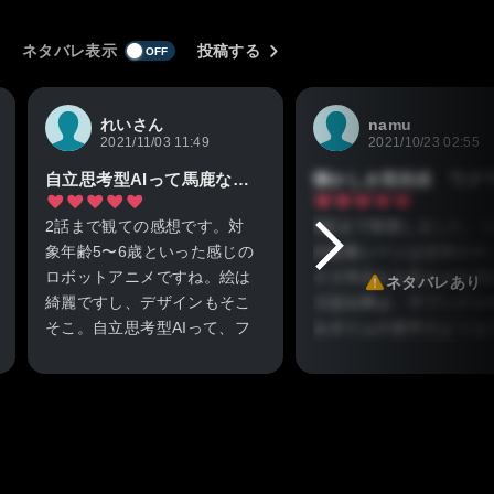
ネタバレ表示
投稿する
れいさん
namu
2021/11/03 11:49
2021/10/23 02:55
自立思考型AIって馬鹿なの？
2話まで観ての感想です。対
3話まで視聴しました。
象年齢5〜6歳といった感じの
の起動シーンは往年のサ
ロボットアニメですね。絵は
イズ作品をを思わせる演
ネタバレあり
綺麗ですし、デザインもそこ
２話以降は、ザブングル
そこ。自立思考型AIって、フ
ルガイムの前半のような
ァミコンクラスの8ビットな
ドムービー的な展開。
んでしょうね。一昔前だった
昔のように１年間をかけ
ら期待の声が集まってた作品
ぐ作品ではないため、展
だと思います。某(仮)面もの
速さは否めませんが、そ
がお母さんウケを狙った大人
今のご時世でしょう、何
のストーリーになってるのに
題ないと思います。