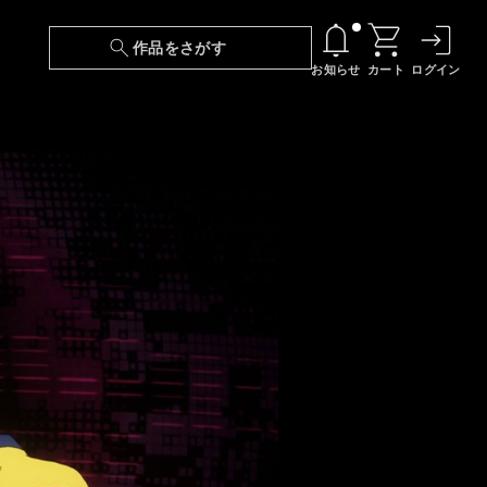
作品をさがす
お知らせ
カート
ログイン
【6/13(土)～期間限定】『ニンジャラ』無料配
信！
『最強の王様、二度目の人生は何をする？』第
24話 配信日変更のお知らせ
【障害】映像再生における不具合に関しまして
【日本語字幕】【セリフ検索】新規追加のお知
らせ
【障害】Android TVにおける不具合に関しまし
て