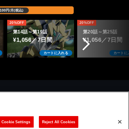
比べたら、シーラカンス級で
す。骨董品や熟女など年季の
メカニックも、リアルっ
,100円/月(税込)
入った物が好きな貴方！貴方
うか美麗。
の為の作品です。ご堪能くだ
工業デザイナー起用との
20%OFF
20%OFF
さい。私も最終話まで追いか
ですが、これは絶対に立
第14話～第19話
第20話～第25話
けます。
で確認してみたいと思い
¥1,056／7日間
¥1,056／7日間
す。
カートに入れる
カートに
話の舞台が西日本の町か
まるってのも、新鮮でし
とにかく、昔からのサン
ズファンには是非見てい
きたい作品だと思います
ビリティ方針
Cookie Settings
Reject All Cookies