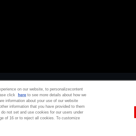
xperience on our website, to personalizecontent
ease click
here
to see more details about how we
re information about your use of our website
 other information that you have provided to them
e do not set and use cookies for our users under
定商取引法に基づく表示
ご利用規約
プライバシーポリシー
ウェブアクセシ
ge of 16 or to reject all cookies. To customize
コピーライト一覧
バンダイチャンネルとは
サポート / Q&A
お問い合わせ
Do Not Sell or Share My Personal Information