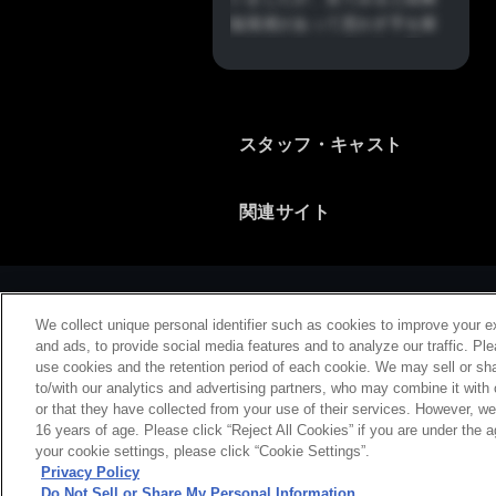
臨場感があって思わず手を握
ったりしちゃいました。新
人？がいきなりセットを構成
できるのかな、とかいくつか
突っ込みたいところがあった
スタッフ・キャスト
けれど、これは自分がアイス
ホッケーの状況を知らないだ
けかもしれません。どちらに
関連サイト
してもこのジャンルのアニメ
化に拍手をお送りいたしま
す。
We collect unique personal identifier such as cookies to improve your e
娘たちのビクトリーダンスも
and ads, to provide social media features and to analyze our traffic. Pl
かわいかったです。もっと長
use cookies and the retention period of each cookie. We may sell or sha
くても良かったかな（おぃ）
to/with our analytics and advertising partners, who may combine it with
or that they have collected from your use of their services. However, w
会社概要
特
16 years of age. Please click “Reject All Cookies” if you are under the a
your cookie settings, please click “Cookie Settings”.
Privacy Policy
Do Not Sell or Share My Personal Information