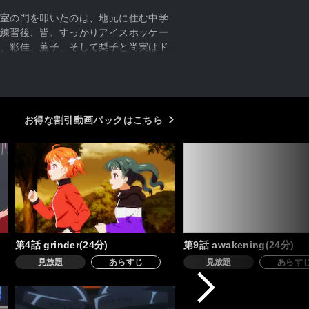
室の門を叩いたのは、地元に住む中学
練習後、皆、すっかりアイスホッケー
、彩佳、薫子、そして梨子と尚実はド
名選手、優がチームを辞めるだけでな
ない」 そう思っていた優を再びリンク
合、合宿などを経て、皆、それぞれ成
達ドリームモンキーズ。果たして、そ
お得な割引動画パックはこちら
第4話 grinder(24分)
第9話 awakening(24分)
見放題
あらすじ
見放題
あらす