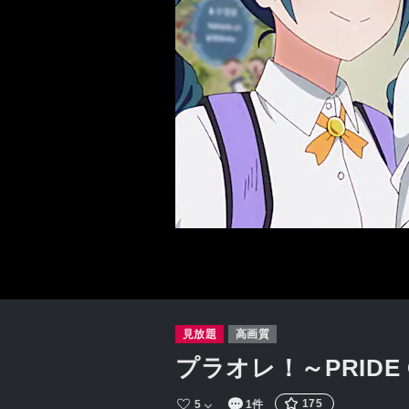
見放題
高画質
プラオレ！～PRIDE 
175
5
1件