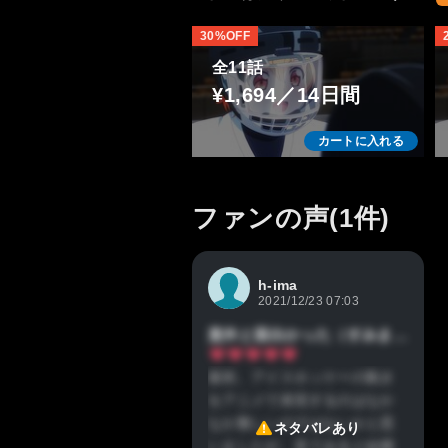
30%OFF
全11話
¥1,694／14日間
カートに入れる
ファンの声(1件)
h-ima
2021/12/23 07:03
意外と面白かった（すみません）
最初、アイスホッケーの動き
をアニメで表現するのはなか
なか難しいのではないかと思
ネタバレあり
いましたが、見てみると結構