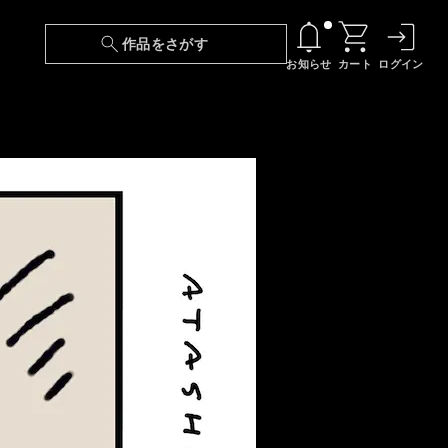
作品をさがす
お知らせ
カート
ログイン
【6/13(土)～期間限定】『ニンジャラ』無料配
信！
『最強の王様、二度目の人生は何をする？』第
24話 配信日変更のお知らせ
【障害】映像再生における不具合に関しまして
【日本語字幕】【セリフ検索】新規追加のお知
らせ
【障害】Android TVにおける不具合に関しまし
て