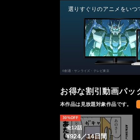
選りすぐりのアニメをいつ
©創通・サンライズ・テレビ東京
お得な割引動画パッ
本作品は見放題対象作品です。
30%OFF
全12話
¥924／14日間