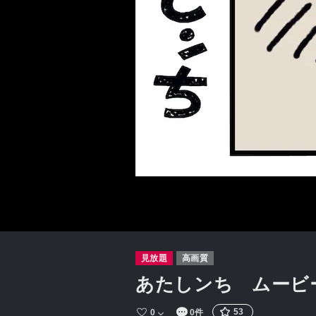
見放題
高画質
あたしンち ムービ
53
0
0件