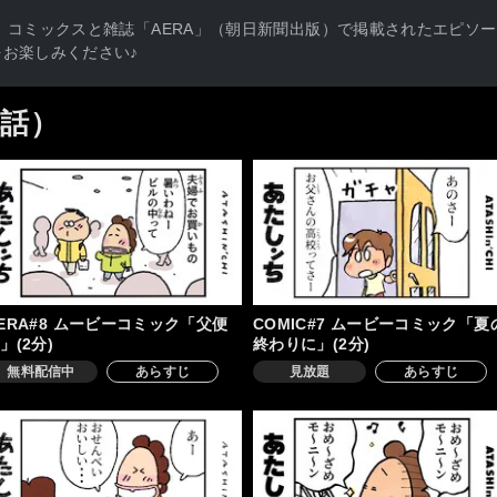
 コミックスと雑誌「AERA」（朝日新聞出版）で掲載されたエピソ
お楽しみください♪
4話）
ERA#8 ムービーコミック「父便
COMIC#7 ムービーコミック「夏
」(2分)
終わりに」(2分)
無料配信中
あらすじ
見放題
あらすじ