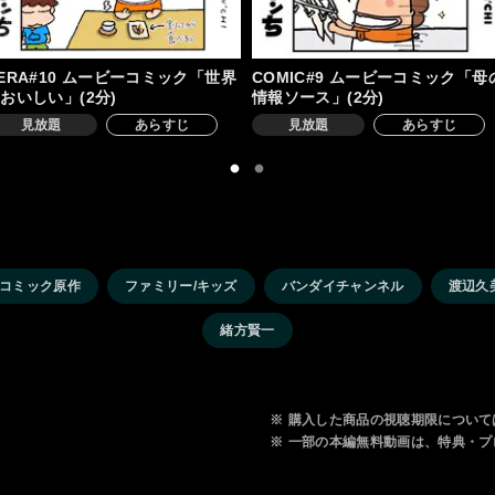
ERA#10 ムービーコミック「世界
COMIC#9 ムービーコミック「母
おいしい」(2分)
情報ソース」(2分)
見放題
あらすじ
見放題
あらすじ
コミック原作
ファミリー/キッズ
バンダイチャンネル
渡辺久
緒方賢一
※
購入した商品の視聴期限について
※
一部の本編無料動画は、特典・プ