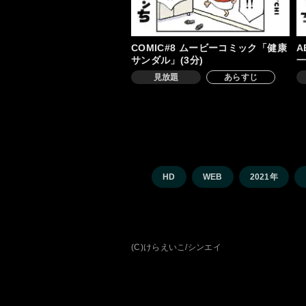
COMIC#8 ムービーコミック「健康
A
サンダル」(3分)
一
見放題
あらすじ
HD
WEB
2021年
(C)けらえいこ/シンエイ