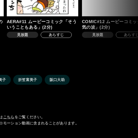
の
AERA#11 ムービーコミック「そう
COMIC#12 ムービーコミ
いうこともある」(2分)
気の波」(2分)
見放題
あらすじ
見放題
あらす
美子
折笠富美子
阪口大助
は
こちら
をご覧ください。
ロモーション動画に含まれることがあります。