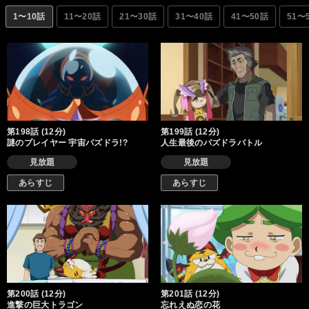
ンスターたちも暴れまくり!? 花草商店街は今日も大騒ぎ！
1〜10話
11〜20話
21〜30話
31〜40話
41〜50話
51〜
第198話 (12分)
第199話 (12分)
謎のプレイヤー 宇宙パズドラ!?
人生最後のパズドラバトル
見放題
見放題
あらすじ
あらすじ
第200話 (12分)
第201話 (12分)
進撃の巨大トラゴン
忘れえぬ恋の花