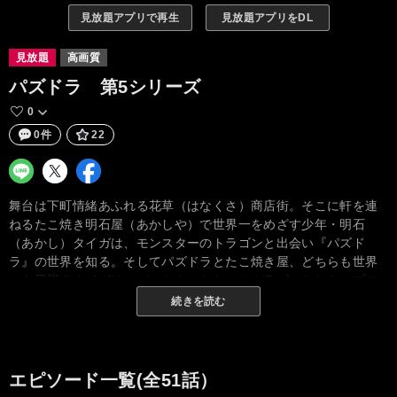
見放題アプリで再生
見放題アプリをDL
見放題
高画質
パズドラ 第5シリーズ
0
0件
22
舞台は下町情緒あふれる花草（はなくさ）商店街。そこに軒を連
ねるたこ焼き明石屋（あかしや）で世界一をめざす少年・明石
（あかし）タイガは、モンスターのトラゴンと出会い『パズド
ラ』の世界を知る。そしてパズドラとたこ焼き屋、どちらも世界
一を目指すタイガは、パートナーとなったトラゴンとともにプロ
ゲーマーの世界へと足を踏み入れ、ついにはパズドラプロリーグ
続きを読む
で優勝を果たし、史上最年少で『キング・オブ・パズドラ』の称
号を手にしたのだった。こうしてナンバーワンプロゲーマーとな
ったタイガを待っていたのは華やかな日々…ではなく、同じパズ
ドラ部の仲間たちやライバル、商店街の面々といった魅力溢れる
エピソード一覧(全51話）
キャラクターたちが巻き起こすトラブルばかり。さらに今度はモ