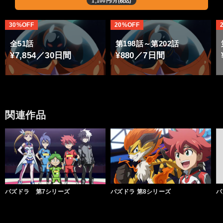
1,100円/月(税込)
30%OFF
20%OFF
全51話
第198話～第202話
¥7,854／30日間
¥880／7日間
関連作品
パズドラ 第7シリーズ
パズドラ 第8シリーズ
パ