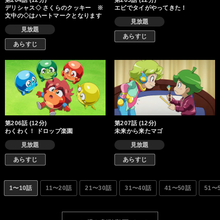
第204話 (12分)
第205話 (12分)
デリシャス◇ さくらのクッキー ※
エビでタイがやってきた！
文中の◇はハートマークとなります
見放題
見放題
あらすじ
あらすじ
第206話 (12分)
第207話 (12分)
わくわく！ ドロップ楽園
未来から来たマゴ
見放題
見放題
あらすじ
あらすじ
1〜10話
11〜20話
21〜30話
31〜40話
41〜50話
51〜