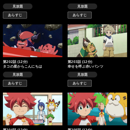
見放題
見放題
あらすじ
あらすじ
第202話 (12分)
第203話 (12分)
タコの星からこんにちは
幸せを呼ぶ赤いパンツ
見放題
見放題
あらすじ
あらすじ