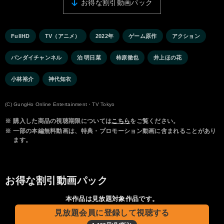
お得な割引動画パック
FullHD
TV（アニメ）
2022年
ゲーム原作
アクション
バンダイチャンネル
泊 明日菜
柿原徹也
井上ほの花
小林裕介
神代知衣
(C) GungHo Online Entertainment・TV Tokyo
※
購入した商品の視聴期限については
こちら
をご覧ください。
※
一部の本編無料動画は、特典・プロモーション動画に含まれることがあり
ます。
お得な割引動画パック
本作品は見放題対象作品です。
見放題会員に登録して視聴する