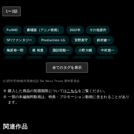
1〜3話
FullHD
劇場版（アニメ映画）
2022年
その他原作
SF/ファンタジー
Production I.G
宮野真守
鈴村健一
梅原裕一郎
梶 裕貴
諏訪部順一
小野大輔
中村悠一
川島得愛
遠藤 綾
三木眞一郎
坂本真綾
花澤香菜
全てのタグを表示
鈴木達央
石川界人
下山吉光
(C)田中芳樹/銀河英雄伝説 Die Neue These 製作委員会
※
購入した商品の視聴期限については
こちら
をご覧ください。
※
一部の本編無料動画は、特典・プロモーション動画に含まれることがあり
ます。
関連作品