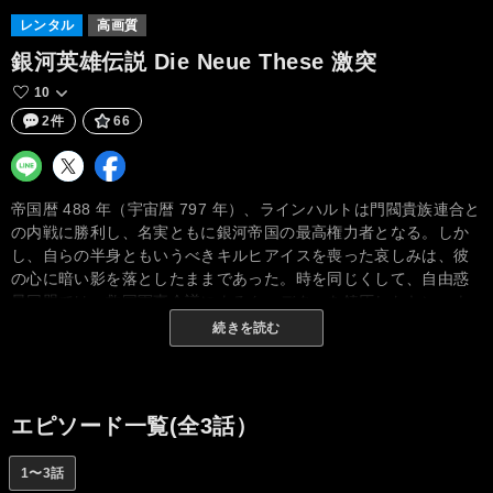
レンタル
高画質
銀河英雄伝説 Die Neue These 激突
10
2件
66
帝国暦 488 年（宇宙暦 797 年）、ラインハルトは門閥貴族連合と
の内戦に勝利し、名実ともに銀河帝国の最高権力者となる。しか
し、自らの半身ともいうべきキルヒアイスを喪った哀しみは、彼
の心に暗い影を落としたままであった。時を同じくして、自由惑
星同盟では、救国軍事会議によるクーデターを鎮圧したヤン・ウ
ェンリーが、名将としての声望をますます高めていた。しかし、
続きを読む
権力に固執する同盟政府の政治家たちは、ヤンへの警戒心を強め
ていく。翌年、銀河帝国軍はイゼルローン要塞の奪還作戦を開始
した。過去も現在も難攻不落を誇る軍事拠点に対し、ケンプ提督
率いる帝国軍は驚くべき攻略法をもって攻めかかる。それは、こ
エピソード一覧(全3話）
れまでの歴史にない戦闘の始まりとなるのであった。
1〜3話