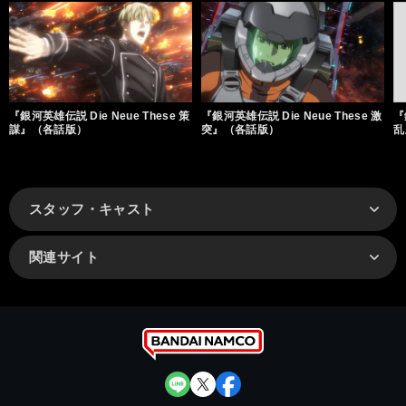
『銀河英雄伝説 Die Neue These 策
『銀河英雄伝説 Die Neue These 激
『
謀』（各話版）
突』（各話版）
乱
スタッフ・キャスト
関連サイト