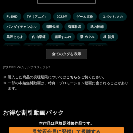
FullHD
TV（アニメ）
2022年
ゲーム原作
ロボット/メカ
バンダイチャンネル
増田俊樹
斉藤壮馬
武内駿輔
黒沢ともよ
内山昂輝
諸星すみれ
潘 めぐみ
梶 裕貴
村瀬 歩
櫻井孝宏
中村悠一
福山 潤
竹達彩奈
全てのタグを表示
鈴村健一
白石晴香
諏訪部順一
林 勇
小林マナ
三宅健太
日向未南
日野まり
伊沢磨紀
花守ゆみり
(C)LEVEL-5/ムサシプロジェクト2
※
購入した商品の視聴期限については
こちら
をご覧ください。
岩崎諒太
津田健次郎
山路和弘
田坂浩樹
蒼谷和樹
※
一部の本編無料動画は、特典・プロモーション動画に含まれることがあり
近藤浩徳
井上麻里奈
伊瀬茉莉也
チョー
小西克幸
ます。
高橋英則
梅田修一朗
杉田智和
小林裕介
三木眞一郎
子安武人
悠木 碧
沢城みゆき
お得な割引動画パック
本作品は見放題対象作品です。
見放題会員に登録して視聴する