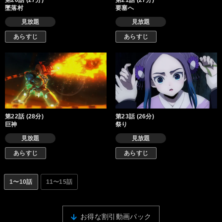
第20話 (27分)
第21話 (27分)
墜落村
要塞へ
見放題
見放題
あらすじ
あらすじ
第22話 (28分)
第23話 (26分)
巨神
祭り
見放題
見放題
あらすじ
あらすじ
1〜10話
11〜15話
お得な割引動画パック