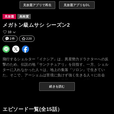
見放題アプリで再生
見放題アプリをDL
見放題
高画質
メガトン級ムサシ シーズン2
10
2件
220
飛行するシェルター『イクシア』は、異星勢力ドラクターへの反
撃のため、伝説の地『サンクチュアリ』を目指す。一方、シェル
ターに入れなかった人々は、地上の集落『ソロン』で生きてい
た。そこで、アーシェムは苦境に負けず強く生きる人々に出会
い、二つの星をひとつにするという希望に向かって動き始め
る…。地球人と異星人、ひとりひとりの想いが交錯し、新たな出
続きを読む
会いと別れを経て、この世界の全貌が明らかになっていく。ドラ
クター内で起きた革命による、新たな波乱の幕開け。そして、シ
ェルターイクシアを待ち受ける現実…。更に巨大にて強大な敵を
前に、ローグもまた進化を遂げる。
エピソード一覧(全15話）