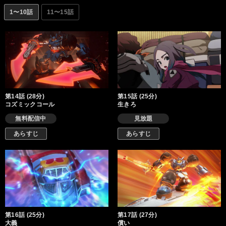
1〜10話
11〜15話
第14話 (28分)
第15話 (25分)
コズミックコール
生きろ
無料配信中
見放題
あらすじ
あらすじ
第16話 (25分)
第17話 (27分)
大義
償い