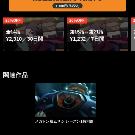
1,100円/月(税込)
25%OFF
20%OFF
全14話
第15話～第21話
¥2,310／30日間
¥1,232／7日間
関連作品
メガトン級ムサシ シーズン1特別篇