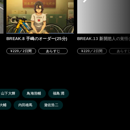
BREAK.8 手嶋のオーダー(25分)
BREAK.13 新開悠人の覚悟(
¥220／2日間
あらすじ
¥220／2日間
あらす
山下大輝
鳥海浩輔
福島 潤
大輔
内田雄馬
遊佐浩二