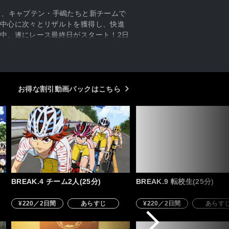
し、キャプテン・手嶋たちと新チームで
中心に次々とリザルトを獲得し、快進
中、遂にレース最終日がスタート！2日
は仲間と繋いできた絆を信じ、栄光の
お得な割引動画パックはこちら
BREAK.4 チーム2人(25分)
BREAK.9 転校生(25分)
¥220／2日間
あらすじ
¥220／2日間
あらす