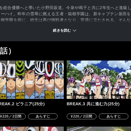
を総合優勝へと導いた小野田坂道。今泉や鳴子と共に2年生へと進級
ターハイ。昨年の雪辱に燃える王者・箱根学園は、新キャプテン泉田を
箱根学園を前に、総北は再び挑戦者となり、苦境に立たされる。そんな
も新たなフェイズへと動き出す……。各チームが闘志を燃やす中、坂道
続きを読む
5話）
REAK.2 ピラニア(25分)
BREAK.3 共に進む力(25分)
¥220／2日間
あらすじ
¥220／2日間
あらすじ