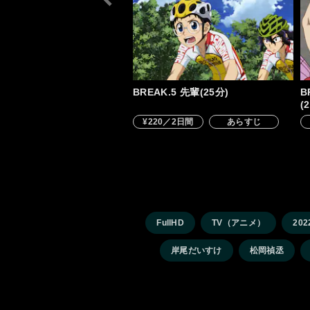
BREAK.5 先輩(25分)
B
(
¥220／2日間
あらすじ
FullHD
TV（アニメ）
20
岸尾だいすけ
松岡禎丞