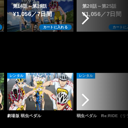
第14話～第19話
第20話～第25話
¥1,056／7日間
¥1,056／7日間
カートに入れる
カートに
レンタル
レンタル
劇場版 弱虫ペダル
弱虫ペダル Re:RIDE（