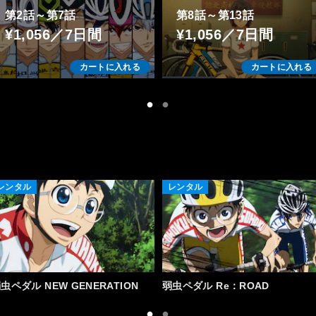
第2話～第7話
第8話～第13話
¥1,056／7日間
¥1,056／7日間
カートに入れる
カートに入れる
レンタル
レンタル
虫ペダル NEW GENERATION
弱虫ペダル Re：ROAD