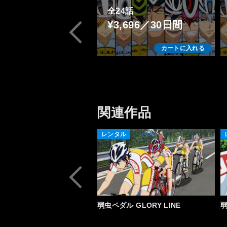
全24話
¥3,696／30日間
カートに入れる
関連作品
レンタル
弱虫ペダル GLORY LINE
弱