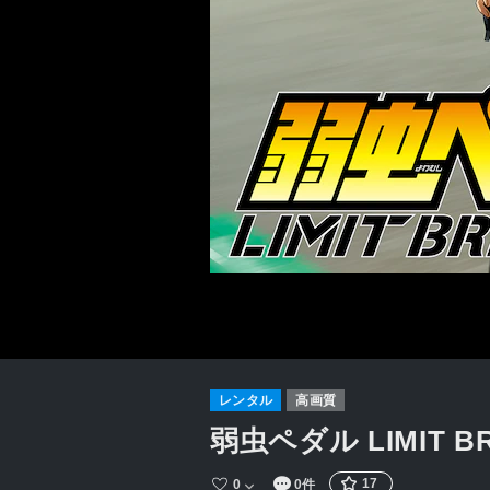
レンタル
高画質
弱虫ペダル LIMIT B
17
0
0件