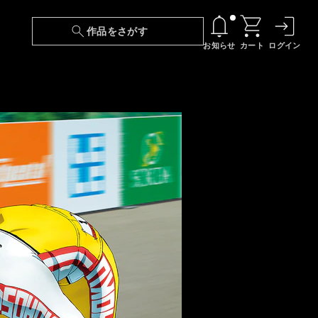
作品をさがす
お知らせ
カート
ログイン
【6/13(土)～期間限定】『ニンジャラ』無料配
信！
『最強の王様、二度目の人生は何をする？』第
24話 配信日変更のお知らせ
【障害】映像再生における不具合に関しまして
【日本語字幕】【セリフ検索】新規追加のお知
らせ
【障害】Android TVにおける不具合に関しまし
て