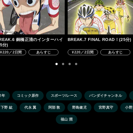
REAK.6 銅橋正清のインターハイ
BREAK.7 FINAL ROAD！(25分)
25分)
¥220／2日間
あらすじ
¥220／2日間
あらすじ
22年
コミック原作
スポーツ/レース
バンダイチャンネル
下野 紘
代永 翼
阿部 敦
野島健児
宮野真守
小野
福山 潤