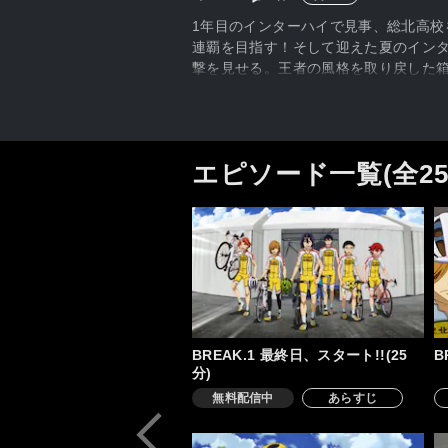
1年目のインターハイで見事、総北高校
連覇を目指す！そして迎えた夏のイン
撃を見せる。王者の風格を取り戻した
目のゴールを制した京都伏見・御堂筋
ゴールを掴み取れるのか――!?
エピソード一覧(全2
BREAK.1 最終日、スタート!!(25
B
分)
無料配信中
あらすじ