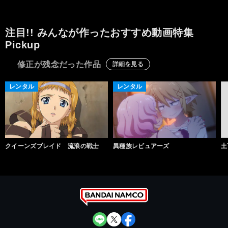
注目!! みんなが作ったおすすめ動画特集
Pickup
修正が残念だった作品
詳細を見る
レンタル
レンタル
クイーンズブレイド 流浪の戦士
異種族レビュアーズ
土