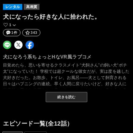
レンタル
高画質
犬になったら好きな人に拾われた。
1
1件
343
犬になろう系ちょっとHなVR風ラブコメ
目覚めたら、思いを寄せるクラスメイト“犬飼さん”の飼い犬“ポチ
太”になっていた！ 学校では超クールな彼女だが、実は度を越した
犬好きだった。お散歩、トイレ、お風呂――犬として飼育される
日々はハプニングの連続。早く人間に戻りたいけど、好きな人に
徹底的に愛される暮らしは幸せで……このままでは、身も心も犬
になってしまう!? “犬目線ローアングル”でおくる新感覚ラブコメ
続きを読む
ディ！
エピソード一覧(全12話）