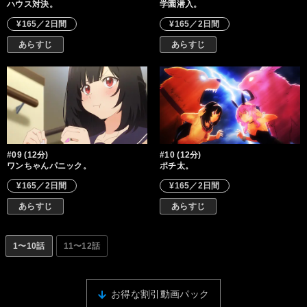
ハウス対決。
学園潜入。
¥165／2日間
¥165／2日間
あらすじ
あらすじ
#09 (12分)
#10 (12分)
ワンちゃんパニック。
ポチ太。
¥165／2日間
¥165／2日間
あらすじ
あらすじ
1〜10話
11〜12話
お得な割引動画パック