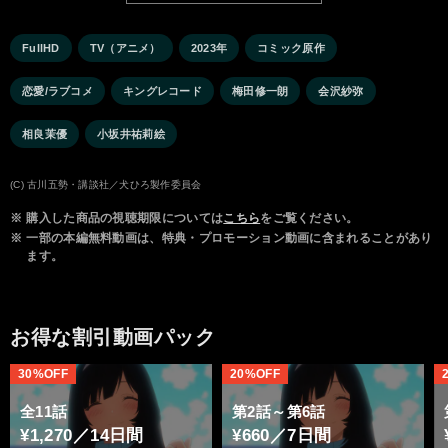
FullHD
TV（アニメ）
2023年
コミック原作
恋愛/ラブコメ
キングレコード
梅田修一朗
会沢紗弥
相良茉優
小坂井祐莉絵
(C) 古川五勢・講談社／犬ひろ製作委員会
※
購入した商品の視聴期限については
こちら
をご覧ください。
※
一部の本編無料動画は、特典・プロモーション動画に含まれることがあり
ます。
お得な割引動画パック
30%OFF
20%OFF
全11話
第2話～第6話
¥1,270／14日間
¥660／7日間