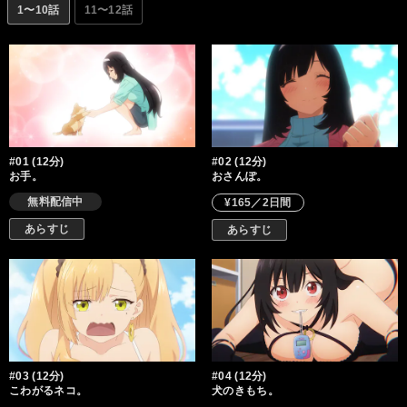
1〜10話
11〜12話
#01 (12分)
#02 (12分)
お手。
おさんぽ。
無料配信中
¥165／2日間
あらすじ
あらすじ
#03 (12分)
#04 (12分)
こわがるネコ。
犬のきもち。