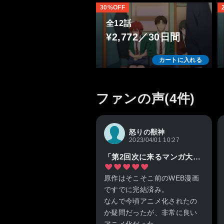
30%OFF
全12話
¥2,772／30日間
カートに入れる
ファンの声(4件)
怒りの獣神
2023/04/01 10:27
「第2回次に来るマンガ大賞（2015年）」Webマンガ部門第1位
原作はそこそこ前のWEB漫画
ですでに完結済み。
なんで今頃アニメ化されたの
か疑問だったが、非常に良い