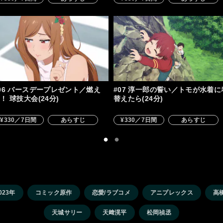
06 バースデープレゼント／燃え
#07 淳一郎の誓い／トモが水着に
！ 球技大会(24分)
替えたら(24分)
¥330／7日間
あらすじ
¥330／7日間
あらすじ
023年
コミック原作
恋愛/ラブコメ
アニプレックス
高
天城サリー
天﨑滉平
松岡禎丞