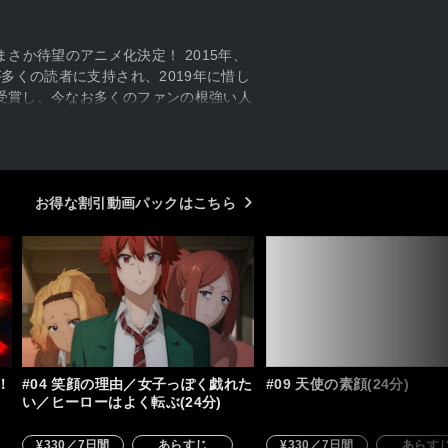
か待望のアニメ化決定！ 2015年、
多くの読者に支持され、2019年に惜し
位受賞し、今なお多くのファンの根強い人
久保田淳一郎に恋するボーイッシュな女
トモちゃんの不器用な乙女心は淳一郎に届
仲間たちが繰り広げる“青春ラブコメデ
お得な割引動画パックはこちら
！
#04 笑顔の理由／女子っぽく戯れた
#09 天使の素顔(24分)
い／ヒーローはよく転ぶ(24分)
¥330／7日間
あらすじ
¥330／7日間
あらす