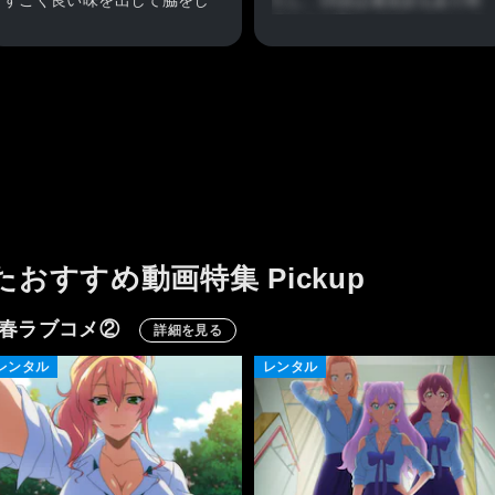
すごく良い味を出して脇をし
たし、10話は過去話もあり特
っかり固めていて、そこがと
殊ＥＤで男Verです。カイトや
っても面白かったでした。実
ツグツグの歌い方も面白いｗ
は脇役の方々をメインで描き
ｗｗ
たかったのではないか、なん
最終話がどうやって〆るのか
てね。
楽しみな作品です。
あと、最終回の一つ前の題名
は内容が容易に想像つきます
が、それでもなかなか思いを
込めて付けられたように感じ
ました。たかが題名、されど
たおすすめ動画特集 Pickup
題名、でしょうか。
春ラブコメ②
詳細を見る
レンタル
レンタル