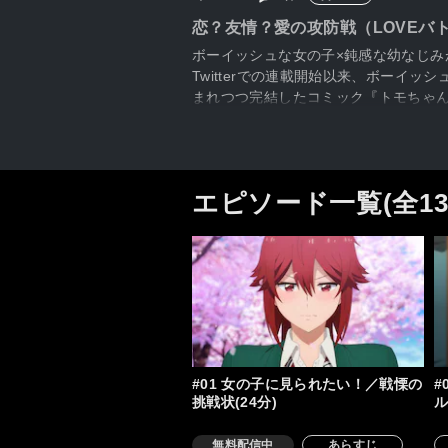
恋？友情？愛の攻防戦（LOVEバ
ボーイッシュな女の子×鈍感な幼なじみ
Twitterでの連載開始以来、ボーイ
まれつつ完結したコミック『トモちゃん
気を誇り、国内に留まらず、海外のファ
子高校生・相沢智（トモちゃん）は、淳
くのか…！？ 観ればきっと、あなたも
ィ”が世界を虜にする！
エピソード一覧(全1
#01 女の子に見られたい！／戦慄の
#
挑戦状(24分)
ル
無料配信中
あらすじ