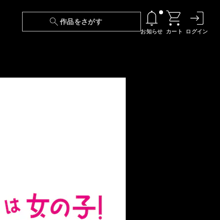
作品をさがす
お知らせ
カート
ログイン
【6/13(土)～期間限定】『ニンジャラ』無料配
信！
『最強の王様、二度目の人生は何をする？』第
24話 配信日変更のお知らせ
【障害】映像再生における不具合に関しまして
【日本語字幕】【セリフ検索】新規追加のお知
らせ
【障害】Android TVにおける不具合に関しまし
て