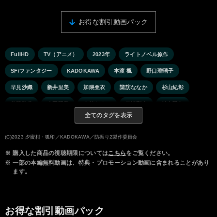
お得な割引動画パック
FullHD
TV（アニメ）
2023年
ライトノベル原作
SF/ファンタジー
KADOKAWA
本渡 楓
野口瑠璃子
早見沙織
新井里美
加隈亜衣
諏訪ななか
杉山紀彰
佐藤聡美
小野賢章
山崎たくみ
竹達彩奈
神奈延年
全てのタグを表示
佐藤利奈
山口勝平
石田 彰
皆口裕子
丹下 桜
(C)2023 夕蜜柑・狐印／KADOKAWA／防振り2製作委員会
※
購入した商品の視聴期限については
こちら
をご覧ください。
※
一部の本編無料動画は、特典・プロモーション動画に含まれることがあり
ます。
お得な割引動画パック