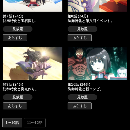
第7話 (24分)
第8話 (24分)
防御特化と宝石探し。
防御特化と第八回イベント。
見放題
見放題
あらすじ
あらすじ
第9話 (24分)
第10話 (24分)
防御特化と拠点作り。
防御特化と新コンビ。
見放題
見放題
あらすじ
あらすじ
1〜10話
11〜12話