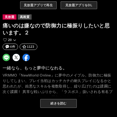
見放題アプリで再生
見放題アプリをDL
見放題
高画質
痛いのは嫌なので防御力に極振りしたいと思
います。２
20
4件
1123
一緒なら、もっと夢中になれる。
VRMMO『NewWorld Online』に夢中のメイプル。防御力に極振
りしてしまい、プレイ当初はカッチカチの耐久プレイになるかと
思われたが、凶悪なスキルを複数取得し、繰り広げたのは蹂躙に
次ぐ蹂躙！ 異常な戦いぶりから、「ラスボス」扱いされる有名プ
レイヤーとなったのだった。親友のサリーと立ち上げたギルド
【楓の木】も、個性的で頼れる仲間が集まり、その結束は一段と
続きを読む
強まっていった。そして――。『NewWorld Online』に新たな階
層が実装！ かつてのライバルと手を組んだり、新たな仲間が増え