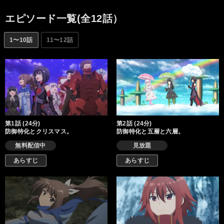
たり、さらに新たなイベントも開催されたり!? ここでもやっぱり
メイプルたちの大暴れは確実……？ 世界は広がり、冒険はますま
エピソード一覧(全12話）
す楽しくなっていく！
1〜10話
11〜12話
第1話 (24分)
第2話 (24分)
防御特化とクリスマス。
防御特化と五層と六層。
無料配信中
見放題
あらすじ
あらすじ