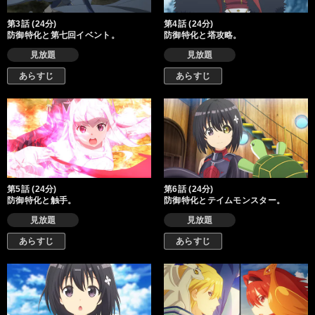
第3話 (24分)
第4話 (24分)
防御特化と第七回イベント。
防御特化と塔攻略。
見放題
見放題
あらすじ
あらすじ
第5話 (24分)
第6話 (24分)
防御特化と触手。
防御特化とテイムモンスター。
見放題
見放題
あらすじ
あらすじ