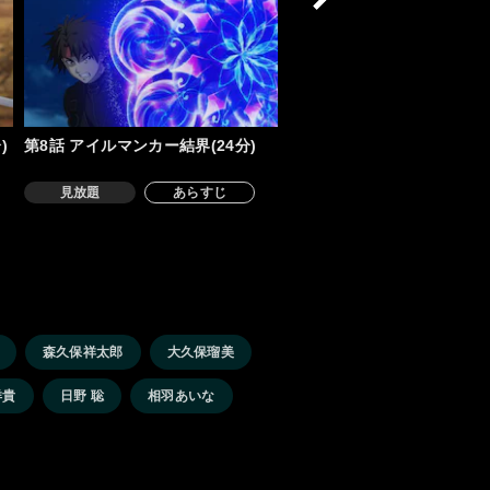
)
第8話 アイルマンカー結界(24分)
見放題
あらすじ
森久保祥太郎
大久保瑠美
洋貴
日野 聡
相羽あいな