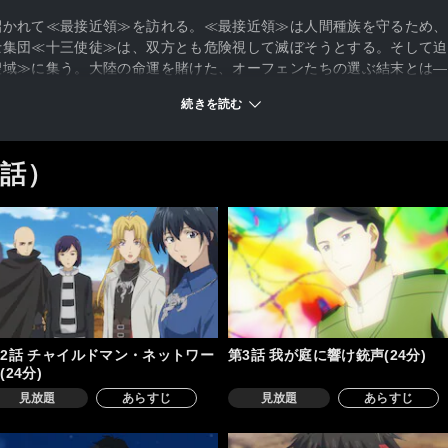
招かれて≪最接近領≫を訪れる。≪最接近領≫は人間種族を守るため、
士集団≪十三使徒≫は、双方とも危険視して滅ぼそうとする。そして迫
聖域≫に集う。大陸の命運を賭けた、オーフェンたちの選ぶ結末とは―
続きを読む
2話）
2話 チャイルドマン・ネットワー
第3話 我が庭に響け銃声(24分)
(24分)
見放題
あらすじ
見放題
あらすじ