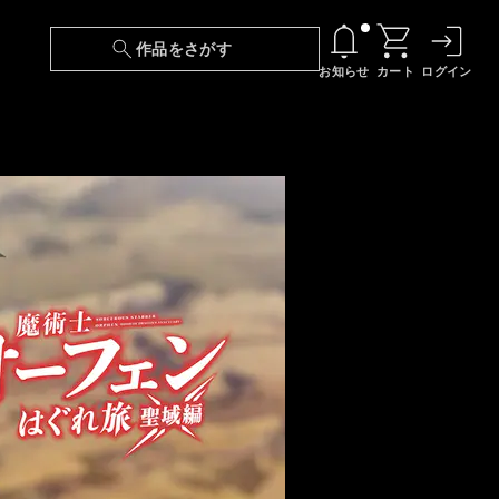
作品をさがす
お知らせ
カート
ログイン
【6/13(土)～期間限定】『ニンジャラ』無料配
信！
『最強の王様、二度目の人生は何をする？』第
24話 配信日変更のお知らせ
【障害】映像再生における不具合に関しまして
【日本語字幕】【セリフ検索】新規追加のお知
らせ
【障害】Android TVにおける不具合に関しまし
て