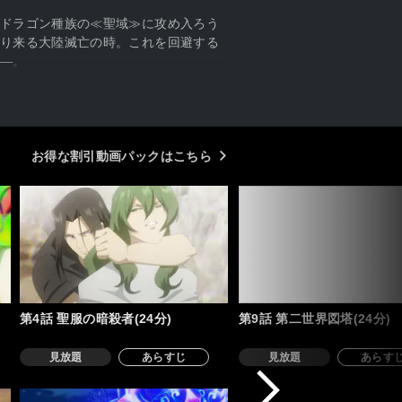
ドラゴン種族の≪聖域≫に攻め入ろう
り来る大陸滅亡の時。これを回避する
―。
お得な割引動画パックはこちら
第4話 聖服の暗殺者(24分)
第9話 第二世界図塔(24分)
見放題
あらすじ
見放題
あらす