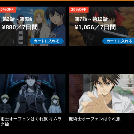
20%OFF
20%OFF
第2話～第6話
第7話～第12話
¥880／7日間
¥1,056／7日間
カートに入れる
カートに入れる
魔術士オーフェンはぐれ旅 キムラ
魔術士オーフェンはぐれ旅
ック編