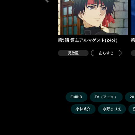
第5話 領主アルマゲスト(24分)
第
見放題
あらすじ
FullHD
TV（アニメ）
20
小林裕介
水野まりえ