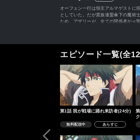
オーフェン一行は領主アルマゲストに
としていた。だが貴族連盟傘下の魔術
ため、アザリーが、全ての関係者が≪
エピソード一覧(全1
第1話 我が戦場に踊れ来訪者(24分)
第
ク
無料配信中
あらすじ