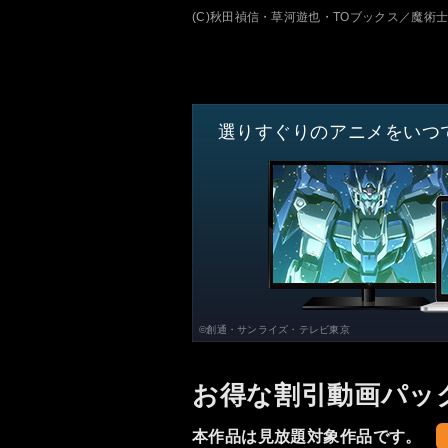
(C)秋田禎信・草河遊也・TOブックス／魔術
選りすぐりのアニメをいつ
©創通・サンライズ・テレビ東京
お得な割引動画パッ
本作品は見放題対象作品です。