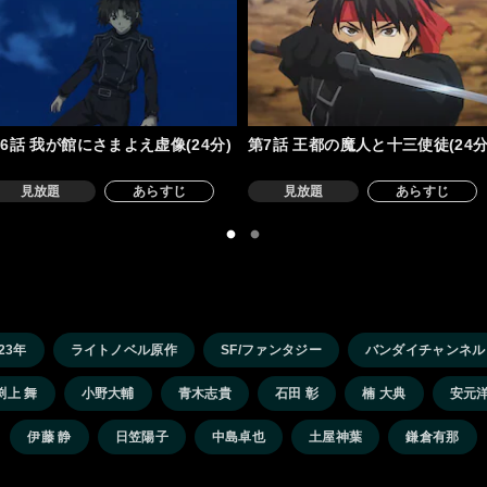
6話 我が館にさまよえ虚像(24分)
第7話 王都の魔人と十三使徒(24分
見放題
あらすじ
見放題
あらすじ
23年
ライトノベル原作
SF/ファンタジー
バンダイチャンネル
渕上 舞
小野大輔
青木志貴
石田 彰
楠 大典
安元
伊藤 静
日笠陽子
中島卓也
土屋神葉
鎌倉有那