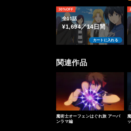
30%OFF
全11話
¥1,694／14日間
カートに入れる
関連作品
魔術士オーフェンはぐれ旅 アーバ
ンラマ編