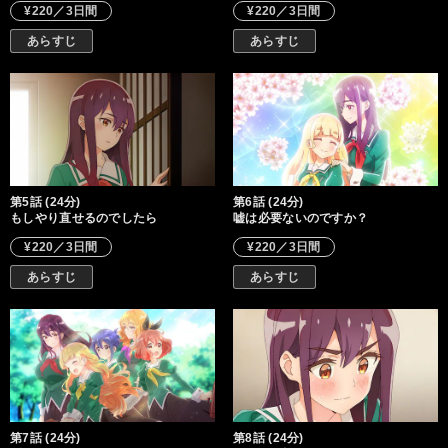
¥220／3日間
¥220／3日間
あらすじ
あらすじ
第5話 (24分)
第6話 (24分)
もしやり直せるのでしたら
嘘は必要ないのですか？
¥220／3日間
¥220／3日間
あらすじ
あらすじ
第7話 (24分)
第8話 (24分)