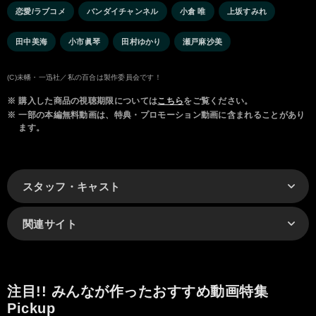
恋愛/ラブコメ
バンダイチャンネル
小倉 唯
上坂すみれ
田中美海
小市眞琴
田村ゆかり
瀬戸麻沙美
(C)未幡・一迅社／私の百合は製作委員会です！
※
購入した商品の視聴期限については
こちら
をご覧ください。
※
一部の本編無料動画は、特典・プロモーション動画に含まれることがあり
ます。
スタッフ・キャスト
関連サイト
注目!! みんなが作ったおすすめ動画特集
Pickup