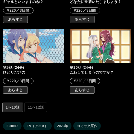
ギャルといいますのね？
どなたに投票いたしましょう？
¥220／3日間
¥220／3日間
あらすじ
あらすじ
第9話 (24分)
第10話 (24分)
ひとりだけの
こわしてしまうのですか？
¥220／3日間
¥220／3日間
あらすじ
あらすじ
1〜10話
11〜12話
FullHD
TV（アニメ）
2023年
コミック原作