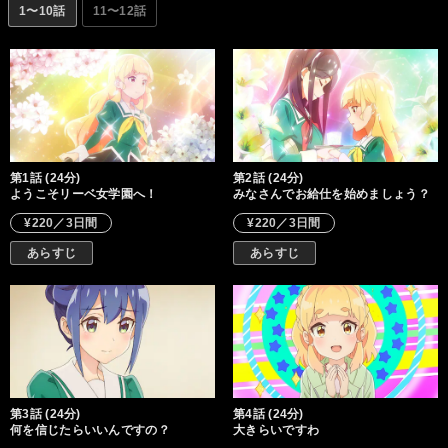
1〜10話
11〜12話
第1話 (24分)
第2話 (24分)
ようこそリーベ女学園へ！
みなさんでお給仕を始めましょう？
¥220／3日間
¥220／3日間
あらすじ
あらすじ
第3話 (24分)
第4話 (24分)
何を信じたらいいんですの？
大きらいですわ