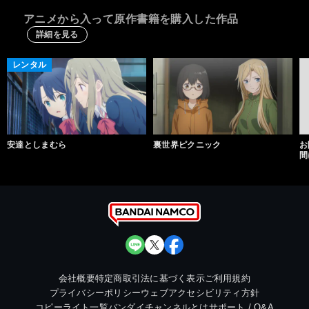
アニメから入って原作書籍を購入した作品
詳細を見る
レンタル
安達としまむら
裏世界ピクニック
お
間
会社概要
特定商取引法に基づく表示
ご利用規約
プライバシーポリシー
ウェブアクセシビリティ方針
コピーライト一覧
バンダイチャンネルとは
サポート / Q&A