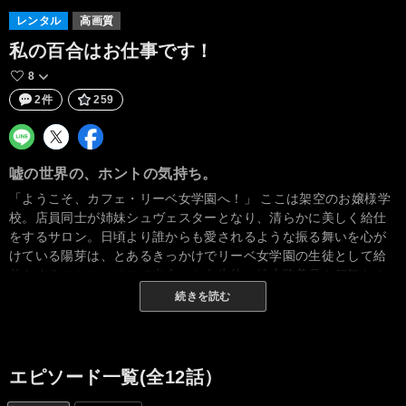
レンタル
高画質
私の百合はお仕事です！
8
2件
259
嘘の世界の、ホントの気持ち。
「ようこそ、カフェ・リーベ女学園へ！」 ここは架空のお嬢様学
校。店員同士が姉妹シュヴェスターとなり、清らかに美しく給仕
をするサロン。日頃より誰からも愛されるような振る舞いを心が
けている陽芽は、とあるきっかけでリーベ女学園の生徒として給
仕をすることに。そこで出会った女生徒・綾小路美月を何気なく
「お姉さま」と呼んでしまい…？
続きを読む
エピソード一覧(全12話）