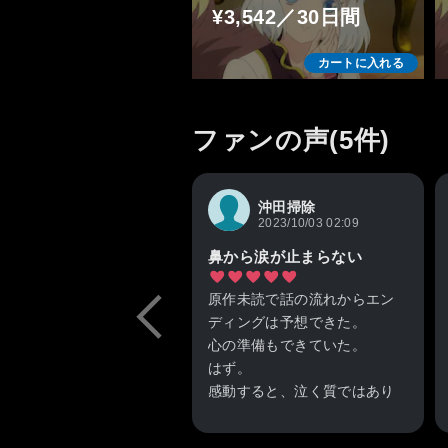
¥3,542／30日間
カートに入れる
ファンの声(5件)
沖田掃除
2023/10/03 02:09
鼻から涙が止まらない
原作未読で話の流れからエン
ディングは予想できた。
心の準備もできていた。
はず。
感動すると、泣く質ではあり
ますが、今までで最も泣いた
かもしれない作品。