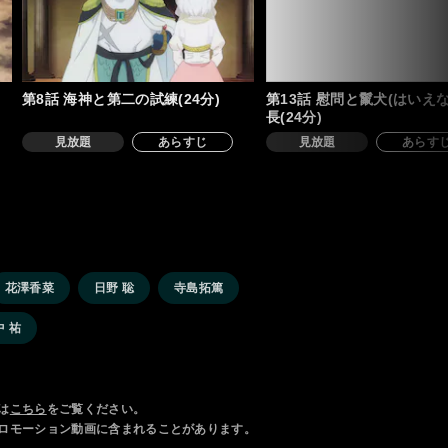
第8話 海神と第二の試練(24分)
第13話 慰問と鬣犬(はいえ
長(24分)
見放題
あらすじ
見放題
あらす
花澤香菜
日野 聡
寺島拓篤
中 祐
は
こちら
をご覧ください。
ロモーション動画に含まれることがあります。