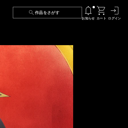
作品をさがす
お知らせ
カート
ログイン
【6/13(土)～期間限定】『ニンジャラ』無料配
信！
『最強の王様、二度目の人生は何をする？』第
24話 配信日変更のお知らせ
【障害】映像再生における不具合に関しまして
【日本語字幕】【セリフ検索】新規追加のお知
らせ
【障害】Android TVにおける不具合に関しまし
て