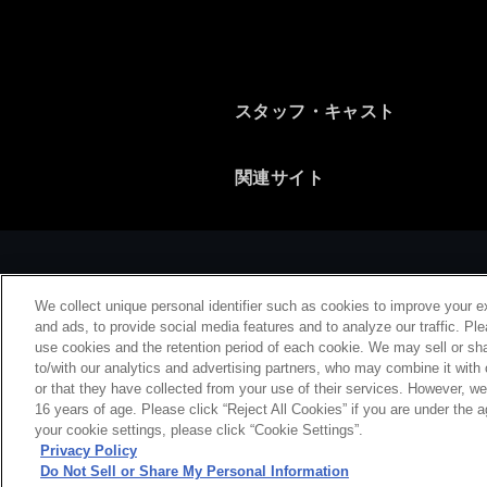
（エロゲでも泣きます
が・・・(/ω＼)。
スタッフ・キャスト
関連サイト
We collect unique personal identifier such as cookies to improve your e
and ads, to provide social media features and to analyze our traffic. Pl
use cookies and the retention period of each cookie. We may sell or sha
to/with our analytics and advertising partners, who may combine it with
or that they have collected from your use of their services. However, w
会社概要
特
16 years of age. Please click “Reject All Cookies” if you are under the a
your cookie settings, please click “Cookie Settings”.
Privacy Policy
Do Not Sell or Share My Personal Information