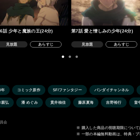
6話 少年と魔族の王(24分)
第7話 愛と憎しみの少年(24分)
見放題
あらすじ
見放題
あらすじ
3年
コミック原作
SF/ファンタジー
バンダイチャンネル
林親弘
潘 めぐみ
貫井柚佳
藤原夏海
吉野裕行
畠
委員会
※
購入した商品の視聴期限について
※
一部の本編無料動画は、特典・プ