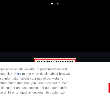
結構楽しめました。その後の
話がチラリと触れられている
のも好感が持てます（次に繋
げられるし(^^)）。
でも最後まで裸足だったのか
なぁ？（そこ？）
xperience on our website, to personalizecontent
ease click
here
to see more details about how we
re information about your use of our website
 other information that you have provided to them
e do not set and use cookies for our users under
定商取引法に基づく表示
ご利用規約
プライバシーポリシー
ウェブアクセシ
ge of 16 or to reject all cookies. To customize
コピーライト一覧
バンダイチャンネルとは
サポート / Q&A
お問い合わせ
Do Not Sell or Share My Personal Information