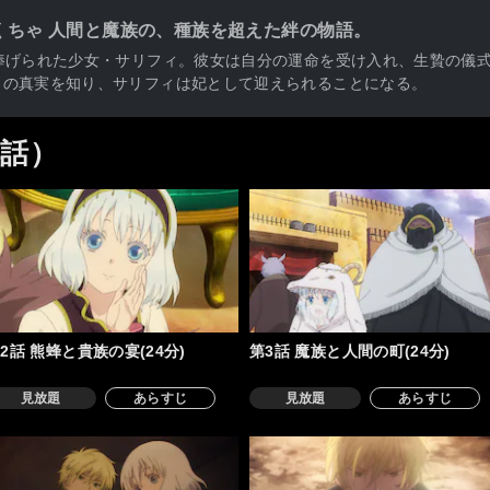
くちゃ 人間と魔族の、種族を超えた絆の物語。
捧げられた少女・サリフィ。彼女は自分の運命を受け入れ、生贄の儀
トの真実を知り、サリフィは妃として迎えられることになる。
4話）
2話 熊蜂と貴族の宴(24分)
第3話 魔族と人間の町(24分)
見放題
あらすじ
見放題
あらすじ