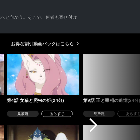
式へと向かう。そこで、何者も寄せ付け
お得な割引動画パックはこちら
第4話 女猫と爬虫の姫(24分)
第9話 王と宰相の追憶(24分
見放題
あらすじ
見放題
あらす