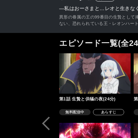
―私はおーさまと…レオと生きな
異形の眷属の王の99番目の生贄として
ない、恐れられている王・レオンハー
エピソード一覧(全2
第1話 生贄と供犠の夜(24分)
第
無料配信中
あらすじ