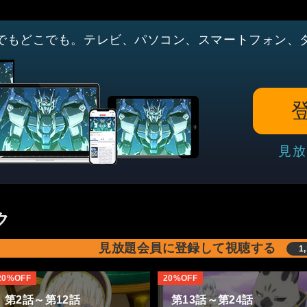
でもどこでも。テレビ、パソコン、スマートフォン、
見放
ク
見放題会員に登録して視聴する
1
20%OFF
20%OFF
第2話～第12話
第13話～第24話