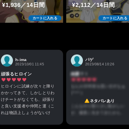
¥1,936／14日間
¥2,112／14日間
カートに入れる
カートに入れる
h-ima
パゲ
2023/10/01 11:45
2023/08/14 10:26
頑張るヒロイン
純愛？！
ヒロインに試練が次々と降り
なんか20年前を思い出すなぁ
かかってきて、しかしとりわ
(꒪꒫꒪ )
けチートがなくても、頑張り
ネタバレあり
と良い支援者や仲間と運（こ
こんなやり取り少し恥かしい
れは物語上しょうがないけ
が、腹黒く生きてきたから、
ど）によりハッピーエンドを
羨ましい。。。
迎える、かなり王道ですが、