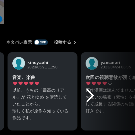
ネタバレ表示
投稿する
kinsyachi
yamanari
2023/05/21 11:50
2023/04/24 08:35
音楽、楽曲
次回の視聴意欲が湧く
以前、うちの「最高のリア
原作漫画は読んでません
ル」が 花とゆめ を購読して
お互いの秘密（素性）を
いたことから、
して成長する関係のお話
珍しく私が原作を知っている
好きです。
作品です。
幼少期のトラウマで物怖
鉄板の主題ではありますが、
ない達観したヒロインに