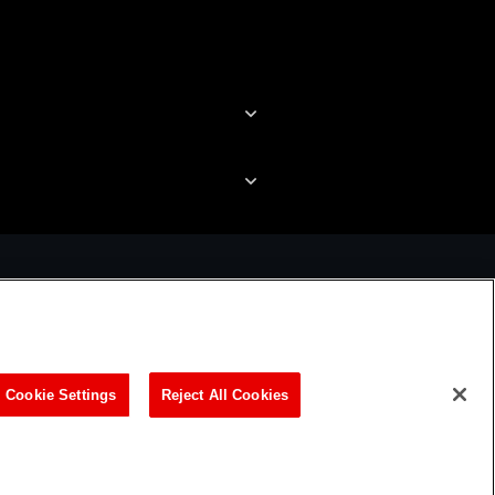
なかなか良かった印象があり
自が訳ありな王様。王と
ます。
の威厳を保とうとする王
秘密を共有する二人に「
今回のアニメ化ですが、
れ」と思わされる関係が
声優陣の組合せ、そして何と
もいい感じです。
言っても、音楽、楽曲が素敵
に感じます。
まだ初回だけの視聴です
お二人が周囲のキャラや
お薦め度は、期待も込め
を変化させていく過程が
て・・・
くてたまりません。
ビリティ方針
Cookie Settings
Reject All Cookies