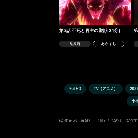
第5話 不死と再生の聖獣(24分)
第
見放題
あらすじ
FullHD
TV（アニメ）
202
小
(C)友藤 結・白泉社／「贄姫と獣の王」製作