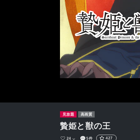
見放題
高画質
贄姫と獣の王
427
24
5件