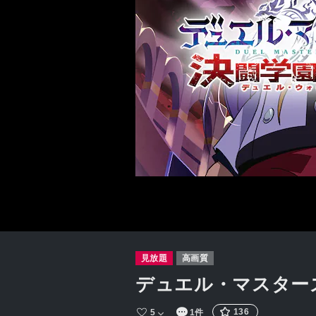
見放題
高画質
デュエル・マスターズ
136
5
1件