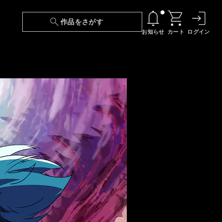
作品をさがす
お知らせ
カート
ログイン
【6/13(土)～期間限定】『ニンジャラ』無料配
信！
『最強の王様、二度目の人生は何をする？』第
24話 配信日変更のお知らせ
【障害】映像再生における不具合に関しまして
【日本語字幕】【セリフ検索】新規追加のお知
らせ
【障害】Android TVにおける不具合に関しまし
て