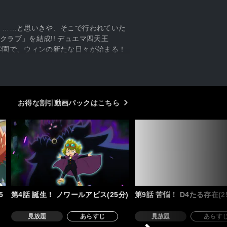
！……と思いきや、そこで行われていた
ラブ」を結成!! デュエマ四天王
学園で、ウィンの新たな日々が始まる！
お得な割引動画パックはこちら
5
第4話 誕生！ ノワールアビス(25分)
第9話 苦悩！ D4たる存在(2
見放題
あらすじ
見放題
あらす