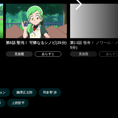
第8話 聖沌！ 可憐なるシノビ(25分)
第13話 怪奇！ ノワール・メ
5分)
見放題
あらすじ
見放題
あらす
ョン
鵜澤正太郎
羽多野 渉
郎
上西哲平