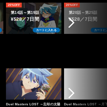
20%OFF
20%OFF
第14話～第19話
第20話～第25話
¥528／7日間
¥528／7日間
カートに入れる
カートに
Duel Masters LOST ～忘却の太陽
Duel Masters LOST 