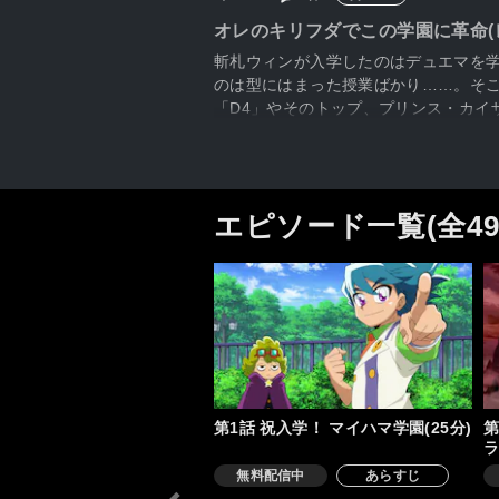
オレのキリフダでこの学園に革命(
斬札ウィンが入学したのはデュエマを学
のは型にはまった授業ばかり……。そこ
「D4」やそのトップ、プリンス・カイ
エピソード一覧(全4
第1話 祝入学！ マイハマ学園(25分)
第
ラ
無料配信中
あらすじ