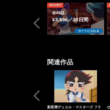
30%OFF
全48話
¥3,696／30日間
カートに入れる
関連作品
新星輝デュエル・マスターズ フラ