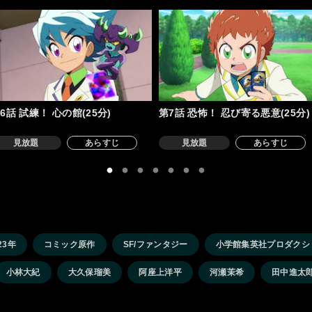
6話 試練！ 心の館(25分)
第7話 恐怖！ 忍び寄る悪意(25分)
見放題
あらすじ
見放題
あらすじ
23年
コミック原作
SF/ファンタジー
小学館集英社プロダクシ
小林大紀
大久保瑠美
阿座上洋平
河瀬茉希
田中進太