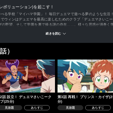
レボリューション)を起こす！
べる学校「マイハマ学園」！ 毎日デュエマで遊べる夢のような生活
でウィンはデュエマを最高に楽しむためのクラブ「デュエマさいこーク
ザの野望、そして学園を裏で操る謎の存在……。様々な思惑が渦巻く
続きを読む
9話）
2話 設立！ デュエマさいこーク
第3話 再戦！ プリンス・カイザ(2
ブ(25分)
分)
見放題
あらすじ
見放題
あらすじ