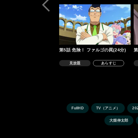
第5話 危険！ ファルゴの罠(24分)
第
見放題
あらすじ
FullHD
TV（アニメ）
20
大畑伸太郎