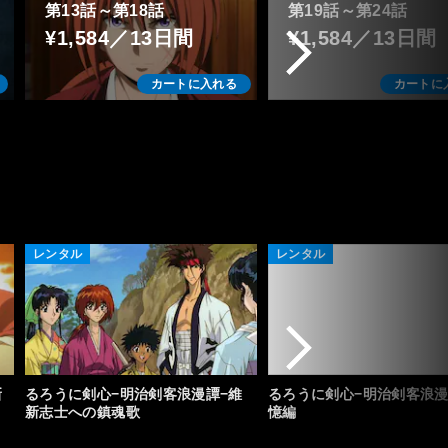
第13話～第18話
第19話～第24話
¥1,584／13日間
¥1,584／13日間
カートに入れる
カートに
レンタル
レンタル
新
るろうに剣心−明治剣客浪漫譚−維
るろうに剣心−明治剣客浪漫
新志士への鎮魂歌
憶編