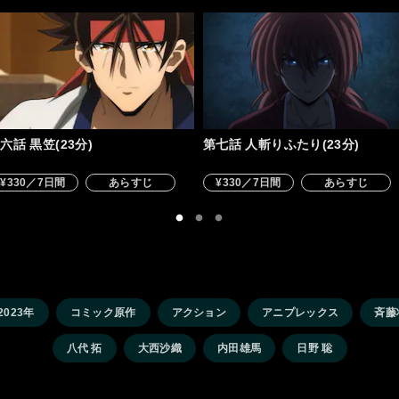
六話 黒笠(23分)
第七話 人斬りふたり(23分)
¥330／7日間
あらすじ
¥330／7日間
あらすじ
2023年
コミック原作
アクション
アニプレックス
斉藤
八代 拓
大西沙織
内田雄馬
日野 聡