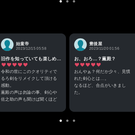
始童帝
豊後屋
2023/12/15 05:58
2023/11/20 01:56
旧作を知っていても楽しめる内容
お、おろ…？薫殿？
令和の世にこのクオリティで
おんやぁ？何だか少々、見慣
るろ剣をリメイクして頂ける
れた剣心とは…。
感動。
なるほど、合点がいきまし
薫殿の声は勿論の事、剣心や
た。
佐之助の声も聞けば聞くほど
違和感がない。
それにしても、どの作品でも
可能であれば人誅篇まで制作
声優さんには驚かされる事が
してほしい。
あるのですが。
薫殿？その声は、おろ…？
過去の薫殿でござるか？