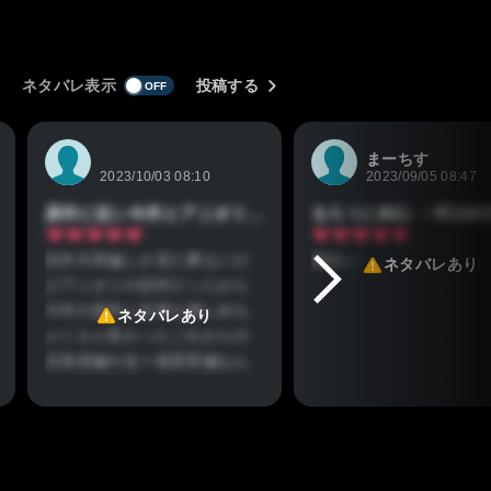
ネタバレ表示
投稿する
まーちす
2023/10/03 08:10
2023/09/05 08:47
原作に近い今作とアニオリ多めの旧作かな
旧作天草編しか見た事ないけ
面白い
ネタバレあり
どアニオリの旧作だったから
今作の原作に忠実な感じめち
ネタバレあり
ゃくちゃ良かったこれからの
北海道編や志々雄真実編なん
なら最終章までやって欲しい
ですね