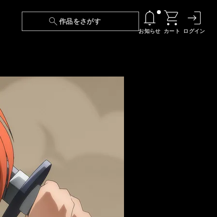
作品をさがす
お知らせ
カート
ログイン
【6/13(土)～期間限定】『ニンジャラ』無料配
信！
『最強の王様、二度目の人生は何をする？』第
24話 配信日変更のお知らせ
【障害】映像再生における不具合に関しまして
【日本語字幕】【セリフ検索】新規追加のお知
らせ
【障害】Android TVにおける不具合に関しまし
て