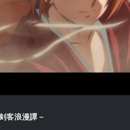
治剣客浪漫譚－