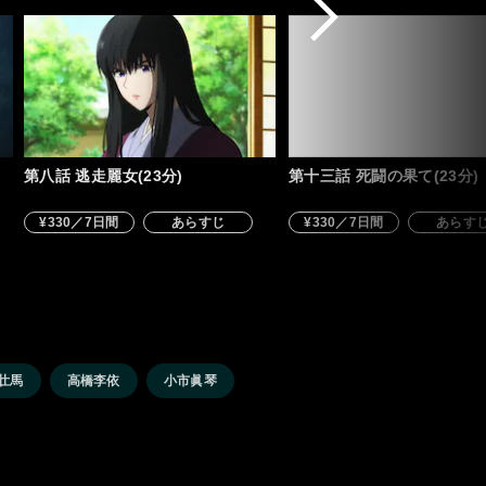
第八話 逃走麗女(23分)
第十三話 死闘の果て(23分)
¥330／7日間
あらすじ
¥330／7日間
あらす
壮馬
高橋李依
小市眞琴