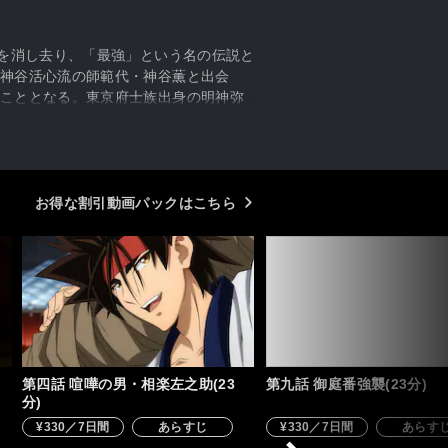
姿を消し去り、「最強」という名の伝説と
神谷活心流の師範代・神谷薫と出会
こととなる。東京府士族出身の明神弥
の対峙。新しい時代を懸命に生きる人々
お得な割引動画パックはこちら
第四話 喧嘩の男・相楽左之助(23
第九話 御庭番強襲(23分)
分)
¥330／7日間
あらすじ
¥330／7日間
あらす