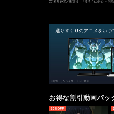
(C)和月伸宏／集英社・「るろうに剣心 －明
選りすぐりのアニメをいつ
©創通・サンライズ・テレビ東京
お得な割引動画パッ
30%OFF