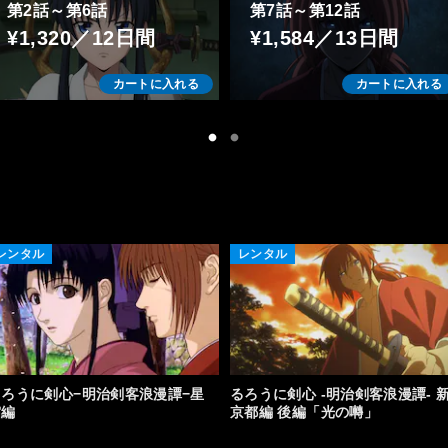
第2話～第6話
第7話～第12話
¥1,320／12日間
¥1,584／13日間
カートに入れる
カートに入れる
レンタル
レンタル
るろうに剣心−明治剣客浪漫譚−星
るろうに剣心 ‐明治剣客浪漫譚‐ 
霜編
京都編 後編「光の囀」