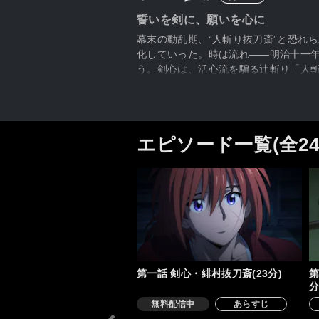
誓いを剣に、願いを心に
幕末の動乱期、“人斬り抜刀斎”と恐れ
化していった。時は流れ――明治十一
う。剣心は、活心流を騙る辻斬り「人
彦、喧嘩屋を称する相楽左之助といった
による明治剣客浪漫譚、ここに開幕―
エピソード一覧(全2
第一話 剣心・緋村抜刀斎(23分)
第
分
無料配信中
あらすじ