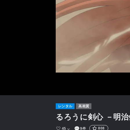
レンタル
高画質
るろうに剣心 －明
808
45
9件