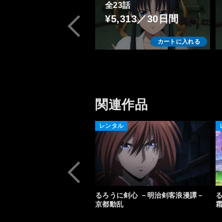
全23話
¥5,313／30日間
カートに入れる
関連作品
レンタル
るろうに剣心 －明治剣客浪漫譚－
京都動乱