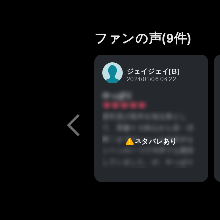
ファンの声(9件)
ジェイジェイ[B]
2024/01/06 06:22
やっぱり
原作及び前作を知る身とし
て、斉藤ＶＳ剣心から赤・渋
斬〇までのシーンは大好きな
ネタバレあり
シーンの一つで今作でも期待
していました。が、やっぱり
というか鈴置さんから日野さ
んに変わって声が若くなった
感じが。決して悪いわけじゃ
ないんですが、鈴置さんのあ
の声がどうにも忘れられなく