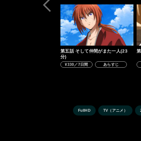
第五話 そして仲間がまた一人(23
第
分)
¥330／7日間
あらすじ
FullHD
TV（アニメ）