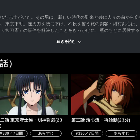
られた志士がいた。その男は、新しい時代の到来と共に人々の前から
年、東京下町。逆刃刀を腰に下げ、不殺を誓う旅の剣客・緋村剣心は、
斬り抜刀斎」の事件を解決したことをきっかけに、薫のもとに居候する
仲間たちとの出会い 過去の因縁によって戦うこととなる宿敵たちと
続きを読む
―！
4話）
二話 東京府士族・明神弥彦(23
第三話 活心流・再始動(23分)
)
¥330／7日間
あらすじ
¥330／7日間
あらすじ