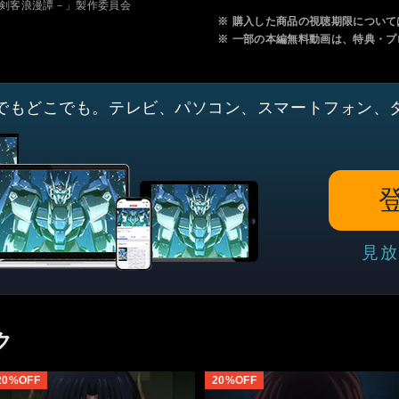
治剣客浪漫譚－」製作委員会
※
購入した商品の視聴期限について
※
一部の本編無料動画は、特典・プ
でもどこでも。テレビ、パソコン、スマートフォン、
見放
ク
20%OFF
20%OFF