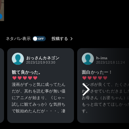
ネタバレ表示
投稿する
おっさんカネゴン
h-ima
2023/12/19 03:30
2023/12/18 11:24
観て良かった。
面白かったー！
漫画がずっと気に成ってたん
テンポが良くて、たくさ
だが、其れを読む事が無い儘
わかさせていただきまし
にアニメが始まり、《じゃ～
お母さん（お婆ちゃん）
試しに観てみっか》な気持ち
もっと出てきてほしかっ
で観始めたんだが・・・、凄
す。
く面白かった！
お父さん（お爺ちゃん）
でもきっと此れだって漫画と
が無駄にカッコ良かった