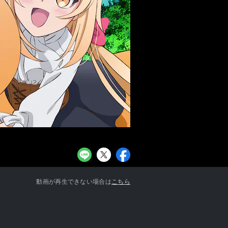
お知らせ一覧へ
動画が再生できない場合は
こちら