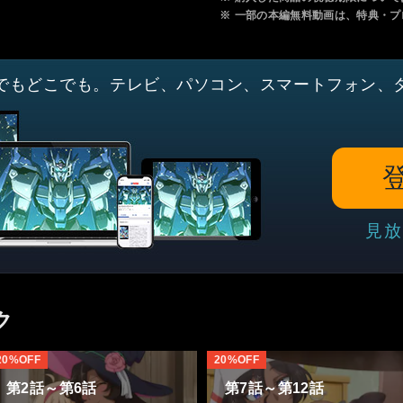
※
一部の本編無料動画は、特典・プ
でもどこでも。テレビ、パソコン、スマートフォン、
見放
ク
20%OFF
20%OFF
第2話～第6話
第7話～第12話