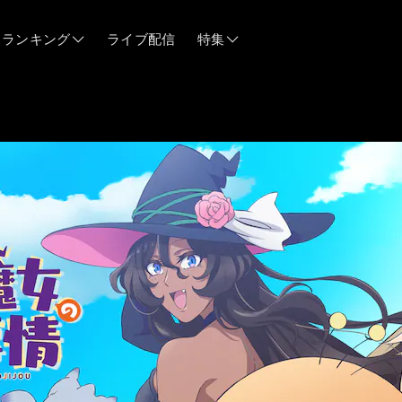
ランキング
ライブ配信
特集
06/12
06/03
05/21
05/14
04/28