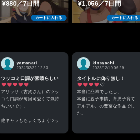
¥880／7日間
¥1,056／7日間
カートに入れる
カートに入れる
yamanari
kinsyachi
2024/02/21 12:33
2023/12/19 06:29
ツッコミ口調が素晴らしい
タイトルに偽り無し！
アリッサ（古賀さん）のツッ
本当に凸凹でしたし、
コミ口調が毎回可愛くて気持
本当に親子事情、育児子育て
ちいいです。
アルアル、の豊富な作品でし
た。
他キャラもちょくちょくツッ
コミ口調になるトコはおもろ
作風作画はとんでも無く、
いのですが、個人的には「か
その代表格として、不死鳥な