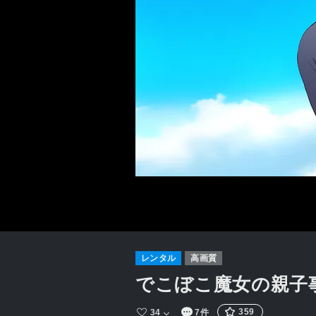
レンタル
高画質
でこぼこ魔女の親子
359
34
7件