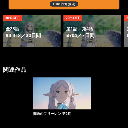
1,100円/月(税込)
30%OFF
20%OFF
全28話
第1話～第4話
¥4,312／30日間
¥704／7日間
関連作品
葬送のフリーレン 第2期