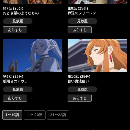
第7話 (25分)
第8話 (25分)
おとぎ話のようなもの
葬送のフリーレン
見放題
見放題
あらすじ
あらすじ
第9話 (25分)
第10話 (25分)
断頭台のアウラ
強い魔法使い
見放題
見放題
あらすじ
あらすじ
1〜10話
11〜20話
21〜28話