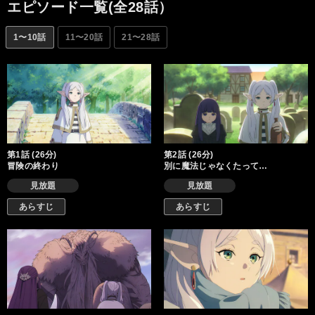
エピソード一覧(全28話）
1〜10話
11〜20話
21〜28話
第1話 (26分)
第2話 (26分)
冒険の終わり
別に魔法じゃなくたって…
見放題
見放題
あらすじ
あらすじ