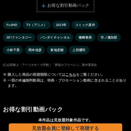
お得な割引動画パック
FullHD
TV（アニメ）
2023年
コミック原作
SF/ファンタジー
バンダイチャンネル
種﨑敦美
市ノ瀬加那
小林千晃
岡本信彦
東地宏樹
上田燿司
(C)山田鐘人・アベツカサ／小学館／「葬送のフリーレン」製作委員会
※
購入した商品の視聴期限については
こちら
をご覧ください。
※
一部の本編無料動画は、特典・プロモーション動画に含まれることがあり
ます。
お得な割引動画パック
本作品は見放題対象作品です。
見放題会員に登録して視聴する