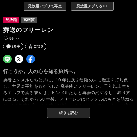
見放題アプリで再生
見放題アプリをDL
見放題
高画質
葬送のフリーレン
99
20件
2726
行こうか。人の心を知る旅路へ。
勇者ヒンメルたちと共に、10 年に及ぶ冒険の末に魔王を打ち倒
し、世界に平和をもたらした魔法使いフリーレン。千年以上生き
るエルフである彼女は、ヒンメルたちと再会の約束をし、独り旅
に出る。それから 50 年後、フリーレンはヒンメルのもとを訪ねる
が、50 年前と変わらぬ彼女に対し、ヒンメルは老い、人生は残り
わずかだった。その後、死を迎えたヒンメルを目の当たりにし、
続きを読む
これまで“人を知る”ことをしてこなかった自分を痛感し、それを悔
いるフリーレンは、“人を知るため”の旅に出る。その旅路には、さ
まざまな人との出会い、さまざまな出来事が待っていた――。