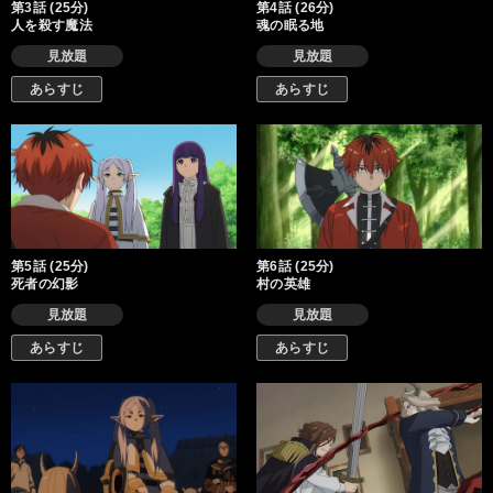
第3話 (25分)
第4話 (26分)
人を殺す魔法
魂の眠る地
見放題
見放題
あらすじ
あらすじ
第5話 (25分)
第6話 (25分)
死者の幻影
村の英雄
見放題
見放題
あらすじ
あらすじ