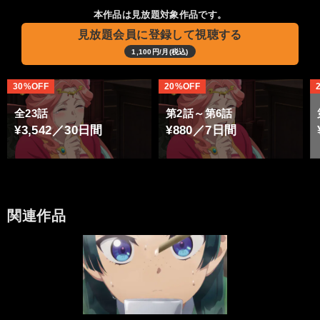
本作品は見放題対象作品です。
見放題会員に登録して視聴する
1,100円/月(税込)
30%OFF
20%OFF
全23話
第2話～第6話
¥3,542／30日間
¥880／7日間
関連作品