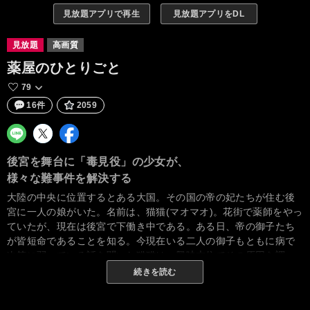
見放題アプリで再生
見放題アプリをDL
見放題
高画質
薬屋のひとりごと
79
16件
2059
後宮を舞台に「毒見役」の少女が、
様々な難事件を解決する
大陸の中央に位置するとある大国。その国の帝の妃たちが住む後
宮に一人の娘がいた。名前は、猫猫(マオマオ)。花街で薬師をやっ
ていたが、現在は後宮で下働き中である。ある日、帝の御子たち
が皆短命であることを知る。今現在いる二人の御子もともに病で
次第に弱っている話を聞いた猫猫は、興味本位でその原因を調べ
始める。呪いなどあるわけないと言わんばかりに。美形の宦官・
続きを読む
壬氏(ジンシ)は、猫猫を帝の寵妃の毒見役にする。人間には興味が
ないが、毒と薬の執着は異常、そんな花街育ちの薬師が巻き込ま