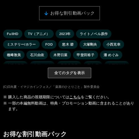
お得な割引動画パック
FullHD
TV（アニメ）
2023年
ライトノベル原作
ミステリー/ホラー
FOD
悠木 碧
大塚剛央
小西克幸
種﨑敦美
石川由依
木野日菜
甲斐田裕子
潘 めぐみ
小清水亜美
七海ひろき
斉藤貴美子
家中 宏
赤羽根健治
全てのタグを表示
久野美咲
かぬか光明
島本須美
(C)日向夏・イマジカインフォス／「薬屋のひとりごと」製作委員会
※
購入した商品の視聴期限については
こちら
をご覧ください。
※
一部の本編無料動画は、特典・プロモーション動画に含まれることがあり
ます。
お得な割引動画パック