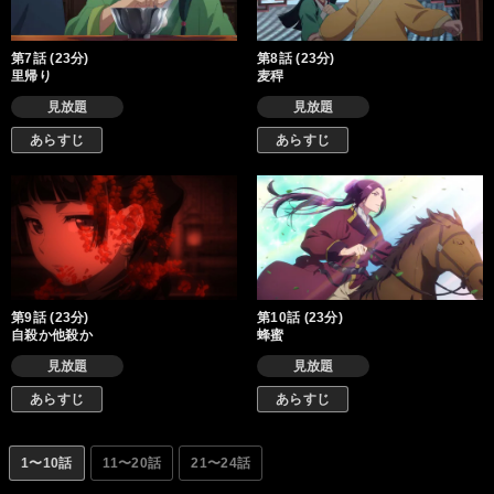
第7話 (23分)
第8話 (23分)
里帰り
麦稈
見放題
見放題
あらすじ
あらすじ
第9話 (23分)
第10話 (23分)
自殺か他殺か
蜂蜜
見放題
見放題
あらすじ
あらすじ
1〜10話
11〜20話
21〜24話