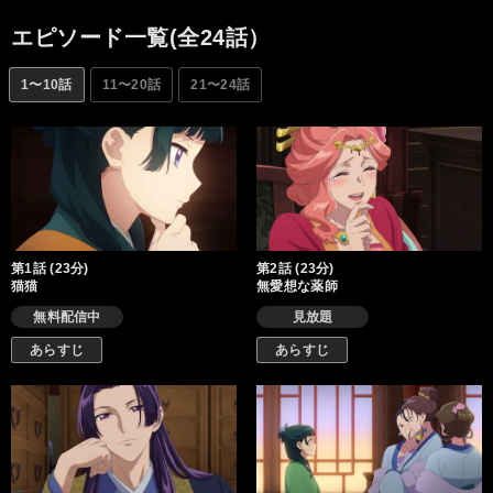
れる噂や事件。壬氏からどんどん面倒事を押し付けられながら
も、仕事をこなしていく猫猫。稀代の毒好き娘が今日も後宮内を
エピソード一覧(全24話）
駆け回る。
1〜10話
11〜20話
21〜24話
第1話 (23分)
第2話 (23分)
猫猫
無愛想な薬師
無料配信中
見放題
あらすじ
あらすじ