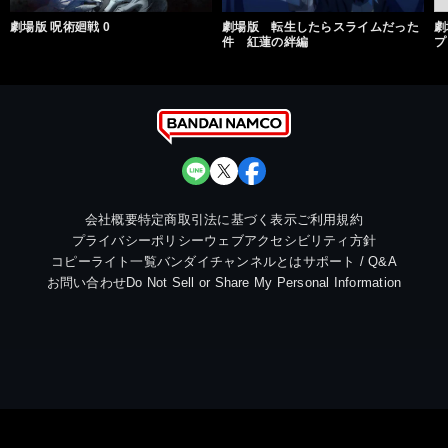
劇場版 呪術廻戦 0
劇場版 転生したらスライムだった
劇
件 紅蓮の絆編
プ
会社概要
特定商取引法に基づく表示
ご利用規約
プライバシーポリシー
ウェブアクセシビリティ方針
コピーライト一覧
バンダイチャンネルとは
サポート / Q&A
お問い合わせ
Do Not Sell or Share My Personal Information