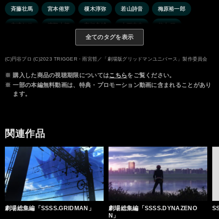
斉藤壮馬
宮本侑芽
榎木淳弥
若山詩音
梅原裕一郎
安済知佳
濱野大輝
高橋良輔
小西克幸
悠木 碧
全てのタグを表示
松風雅也
新谷真弓
三森すずこ
鬼頭明里
鈴村健一
高橋花林
内田真礼
神奈延年
稲田 徹
上田麗奈
(C)円谷プロ (C)2023 TRIGGER・雨宮哲／「劇場版グリッドマンユニバース」製作委員会
※
購入した商品の視聴期限については
こちら
をご覧ください。
※
一部の本編無料動画は、特典・プロモーション動画に含まれることがあり
ます。
関連作品
劇場総集編「SSSS.GRIDMAN」
劇場総集編「SSSS.DYNAZENO
S
N」