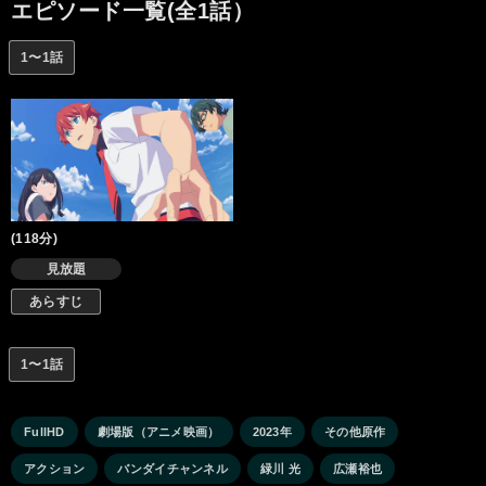
いる」 やがて真紅の強竜ダイナレックスや、グリッドマンの協力
エピソード一覧(全1話）
者である新世紀中学生、そして別世界の住人、麻中蓬たちも裕太
の前に次々と現れる。六花への想いを秘めたまま、裕太の非日常
1〜1話
が始まった。
(118分)
見放題
あらすじ
1〜1話
FullHD
劇場版（アニメ映画）
2023年
その他原作
アクション
バンダイチャンネル
緑川 光
広瀬裕也