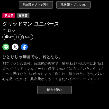
見放題アプリで再生
見放題アプリをDL
見放題
高画質
グリッドマン ユニバース
13
3件
533
ひとりじゃ無理でも、君となら。
都立ツツジ台高校。放課後の教室で、響裕太は記憶の中にあるは
ずのグリッドマンをノートに何度も描いては消していた。かつて
この世界はひとりの少女によって作られ、壊された。その少女の
心を救ったのは、異次元からやってきたハイパーエージェント・
グリッドマンと、彼女が作った心を持った怪獣、そして裕太たち
であった。2年生に進級し、六花と別のクラスになった裕太は告白
続きを読む
を決意する。そんな平和になった世界で過ごす彼らの日常は、轟
音と共に崩れ始めた。裕太に訪れる危機の最中、突如現れるグリ
ッドマンは語りかける。「この世界のバランスが崩れようとして