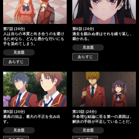
第7話 (24分)
第8話 (24分)
人は自らの本質と向き合うのを避け
過去を顧みぬ者はそれを繰り返し、
るためなら、どんな愚かな行いにも
裁かれる。
手を染めてしまう。
見放題
見放題
あらすじ
あらすじ
第9話 (24分)
第10話 (24分)
最高の法は、最大の不正を生み出
不条理な結論に至る第一の原因は、
す。
解決の手段が不足していることだ。
見放題
見放題