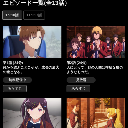
も協力しなければ、高得点を得ることができない状況、そして何
エピソード一覧(全13話）
よりボーダーラインに届かなかったグループからは退学者が出る
というルールに慄く一同。波乱を呼ぶ激動の3学期が今、幕を開け
1〜10話
11〜13話
る！
第1話 (24分)
第2話 (24分)
何かを選ぶことこそが、成長の最大
人にとって、他の人間は獰猛な狼の
の糧となる。
ようなものだ。
無料配信中
見放題
あらすじ
あらすじ