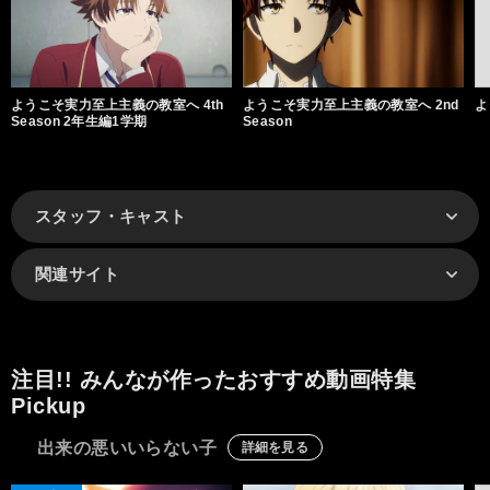
ようこそ実力至上主義の教室へ 4th
ようこそ実力至上主義の教室へ 2nd
よ
Season 2年生編1学期
Season
スタッフ・キャスト
関連サイト
注目!! みんなが作ったおすすめ動画特集
Pickup
出来の悪いいらない子
詳細を見る