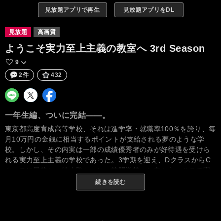
見放題アプリで再生
見放題アプリをDL
見放題
高画質
ようこそ実力至上主義の教室へ 3rd Season
9
2件
432
一年生編、ついに完結――。
東京都高度育成高等学校、それは進学率・就職率100％を誇り、毎
月10万円の金銭に相当するポイントが支給される夢のような学
校。しかし、その内実は一部の成績優秀者のみが好待遇を受けら
れる実力至上主義の学校であった。3学期を迎え、DクラスからC
クラスに昇格した綾小路たちは、林間学校へと向かう。そこで実
施されるのは「混合合宿」と呼ばれる全学年合同で行われる特別
続きを読む
試験。その名の通り、男女別に分かれ、必ず複数のクラスが混合
するグループをいくつか作り、そのグループ単位で採点される試
験である。これまで敵として争っていた他のクラスの生徒たちと