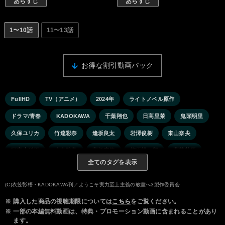
あらすじ
あらすじ
1〜10話
11〜13話
お得な割引動画パック
FullHD
TV（アニメ）
2024年
ライトノベル原作
ドラマ/青春
KADOKAWA
千葉翔也
日高里菜
鬼頭明里
久保ユリカ
竹達彩奈
逢坂良太
岩澤俊樹
東山奈央
阿座上洋平
水中雅章
高橋李依
梅原裕一郎
斉藤壮馬
全てのタグを表示
(C)衣笠彰梧・KADOKAWA刊／ようこそ実力至上主義の教室へ3製作委員会
※
購入した商品の視聴期限については
こちら
をご覧ください。
※
一部の本編無料動画は、特典・プロモーション動画に含まれることがあり
ます。