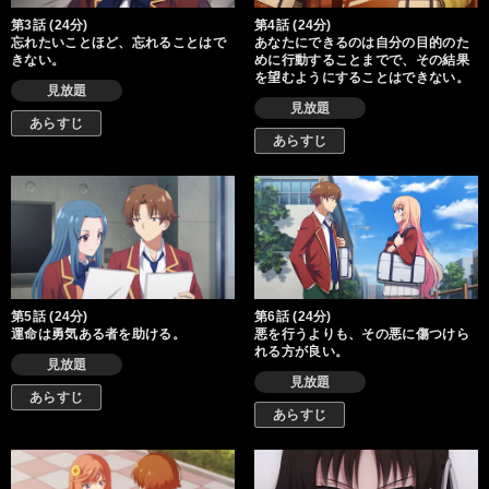
第3話 (24分)
第4話 (24分)
忘れたいことほど、忘れることはで
あなたにできるのは自分の目的のた
きない。
めに行動することまでで、その結果
を望むようにすることはできない。
見放題
見放題
あらすじ
あらすじ
第5話 (24分)
第6話 (24分)
運命は勇気ある者を助ける。
悪を行うよりも、その悪に傷つけら
れる方が良い。
見放題
見放題
あらすじ
あらすじ