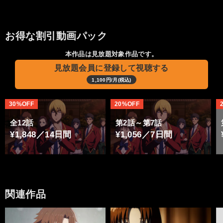
お得な割引動画パック
本作品は見放題対象作品です。
見放題会員に登録して視聴する
1,100円/月(税込)
30%OFF
20%OFF
全12話
第2話～第7話
¥1,848／14日間
¥1,056／7日間
関連作品