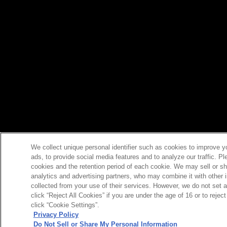
We collect unique personal identifier such as cookies to improve y
ads, to provide social media features and to analyze our traffic. P
cookies and the retention period of each cookie. We may sell or sh
analytics and advertising partners, who may combine it with other 
collected from your use of their services. However, we do not set 
click “Reject All Cookies” if you are under the age of 16 or to reje
click “Cookie Settings”.
Privacy Policy
Do Not Sell or Share My Personal Information