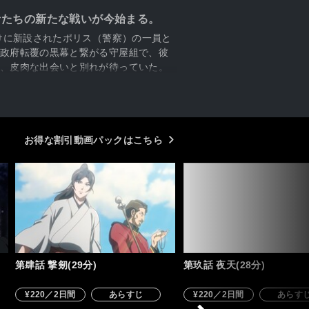
者たちの新たな戦いが今始まる。
けに新設されたポリス（警察）の一員と
政府転覆の黒幕と繋がる守屋組で、彼
、皮肉な出会いと別れが待っていた。
お得な割引動画パックはこちら
第肆話 撃剱(29分)
第玖話 夜天(28分)
¥220／2日間
あらすじ
¥220／2日間
あらす