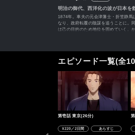
明治の御代、西洋化の波が日本を
1874年。車夫の元会津藩士・折笠静
なり、政府転覆の陰謀を追うことに。
は己の目的のため地位を固めていく。
エピソード一覧(全1
第壱話 東京(26分)
第
¥220／2日間
あらすじ