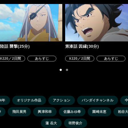
陸話 襲撃(25分)
第漆話 因縁(30分)
¥220／2日間
あらすじ
¥220／2日間
あらすじ
24年
オリジナル作品
アクション
バンダイチャンネル
寿
飛田展男
興津和幸
佐藤みゆ希
園崎未恵
粕谷
蓮 岳大
咲野俊介