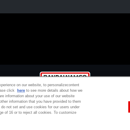
xperience on our website, to personalizecontent
ease click
here
to see more details about how we
re information about your use of our website
 other information that you have provided to them
e do not set and use cookies for our users under
定商取引法に基づく表示
ご利用規約
プライバシーポリシー
ウェブアクセシ
ge of 16 or to reject all cookies. To customize
コピーライト一覧
バンダイチャンネルとは
サポート / Q&A
お問い合わせ
Do Not Sell or Share My Personal Information