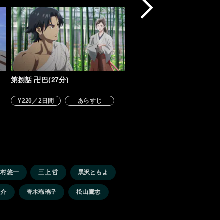
第捌話 卍巴(27分)
¥220／2日間
あらすじ
中村悠一
三上 哲
黒沢ともよ
大介
青木瑠璃子
松山鷹志