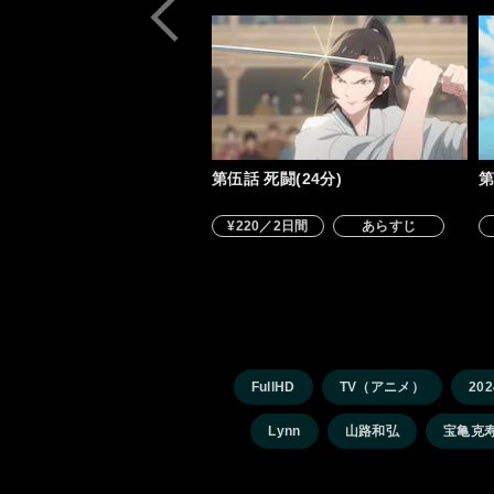
第伍話 死闘(24分)
第
¥220／2日間
あらすじ
FullHD
TV（アニメ）
20
Lynn
山路和弘
宝亀克