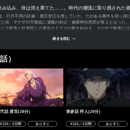
飲み込み、侍は消え果てた……。時代の潮流に取り残された
馬は、行方不明の許嫁・鹿又澄江を捜していた。だがある事件を切っ掛
同じ頃、ヤクザの守屋組に凄腕の剣士・修羅神狂死郎が客人となった。
かくて静馬と狂死郎との運命のドラマが動き始める。その中で静馬には
続きを読む
0話）
弐話 渡世(28分)
第参話 狩人(29分)
¥220／2日間
あらすじ
¥220／2日間
あらすじ