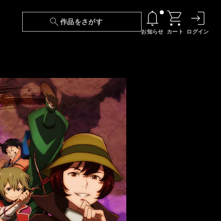
作品をさがす
お知らせ
カート
ログイン
【6/13(土)～期間限定】『ニンジャラ』無料配
信！
『最強の王様、二度目の人生は何をする？』第
24話 配信日変更のお知らせ
【障害】映像再生における不具合に関しまして
【日本語字幕】【セリフ検索】新規追加のお知
らせ
【障害】Android TVにおける不具合に関しまし
て