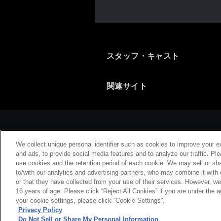
スタッフ・キャスト
関連サイト
We collect unique personal identifier such as cookies to improve your e
and ads, to provide social media features and to analyze our traffic. Pl
use cookies and the retention period of each cookie. We may sell or sha
to/with our analytics and advertising partners, who may combine it with
or that they have collected from your use of their services. However, w
会社概要
特
16 years of age. Please click “Reject All Cookies” if you are under the a
your cookie settings, please click “Cookie Settings”.
Privacy Policy
Do Not Sell or Share My Personal Information