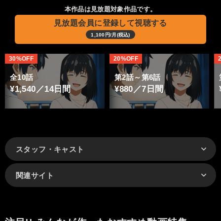
本作品は見放題対象作品です。
見放題会員に登録して視聴する
1,100円/月(税込)
30%OFF
20%OFF
全10話
第2話～第6話
¥1,540／14日間
¥880／7日間
スタッフ・キャスト
関連サイト