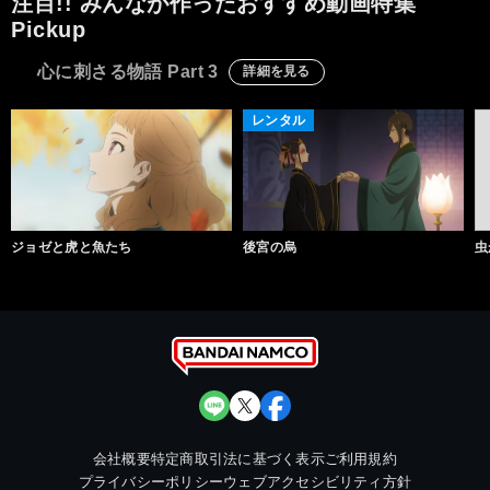
注目!! みんなが作ったおすすめ動画特集
Pickup
心に刺さる物語 Part 3
詳細を見る
レンタル
ジョゼと虎と魚たち
後宮の烏
虫
会社概要
特定商取引法に基づく表示
ご利用規約
プライバシーポリシー
ウェブアクセシビリティ方針