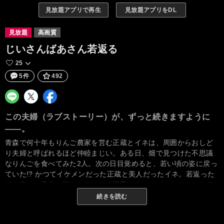
見放題アプリで再生
見放題アプリをDL
見放題
高画質
じいさんばあさん若返る
25
5件
492
この夫婦（ラブストーリー）が、ずっと続きますように
――。
青森で何十年もりんご農家を営む正蔵とイネは、周囲からおしど
り夫婦と呼ばれるほど仲睦まじい。ある日、畑で見つけた不思議
なりんごを食べてみた2人。次の日目覚めると、若い頃の姿に戻っ
ていた!? かつてイケメンだった正蔵と美人だったイネ。若返った
その姿に、子供や孫たちをはじめ周囲の人々はビックリ。とんで
もない奇跡を起こしながらも、正蔵とイネはマイペースに、じい
続きを読む
さんばあさんらしく日々を過ごしていく。今までと変わらず夫婦
二人仲良く、そして今まで以上にパワフルに――。