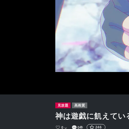
見放題
高画質
神は遊戯に飢えてい
246
0
0件