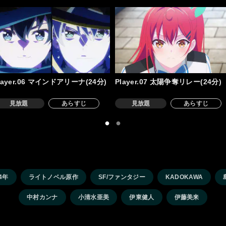
layer.06 マインドアリーナ(24分)
Player.07 太陽争奪リレー(24分)
見放題
あらすじ
見放題
あらすじ
4年
ライトノベル原作
SF/ファンタジー
KADOKAWA
中村カンナ
小清水亜美
伊東健人
伊藤美来