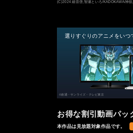
(C)2024 細音啓,智瀬といろ/KADOKAWA/
選りすぐりのアニメをいつ
©創通・サンライズ・テレビ東京
お得な割引動画パッ
本作品は見放題対象作品です。