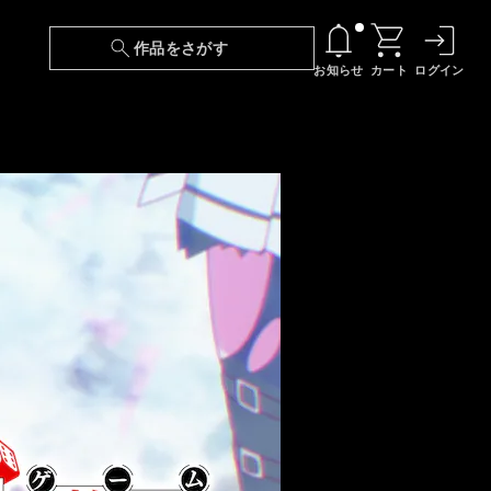
作品をさがす
お知らせ
カート
ログイン
【6/13(土)～期間限定】『ニンジャラ』無料配
信！
『最強の王様、二度目の人生は何をする？』第
24話 配信日変更のお知らせ
【障害】映像再生における不具合に関しまして
【日本語字幕】【セリフ検索】新規追加のお知
らせ
【障害】Android TVにおける不具合に関しまし
て