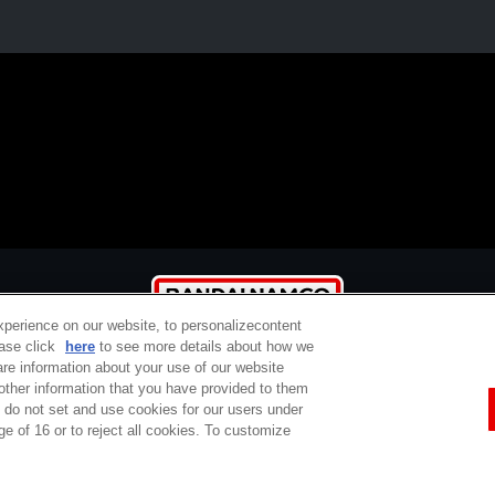
xperience on our website, to personalizecontent
ease click
here
to see more details about how we
re information about your use of our website
 other information that you have provided to them
e do not set and use cookies for our users under
定商取引法に基づく表示
ご利用規約
プライバシーポリシー
ウェブアクセシ
ge of 16 or to reject all cookies. To customize
コピーライト一覧
バンダイチャンネルとは
サポート / Q&A
お問い合わせ
Do Not Sell or Share My Personal Information