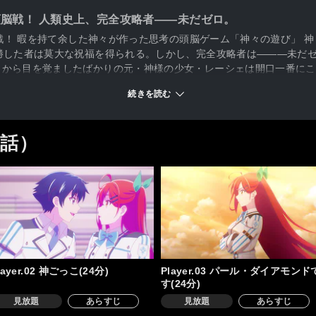
頭脳戦！ 人類史上、完全攻略者――未だゼロ。
頭脳戦！ 暇を持て余した神々が作った思考の頭脳ゲーム「神々の遊び」 
勝した者は莫大な祝福を得られる。しかし、完全攻略者は―――未だ
りから目を覚ましたばかりの元・神様の少女・レーシェは開口一番にこ
 そして指名されたのは、ゲームをこよなく愛す少年・フェイ。彼は
続きを読む
はレーシェと共に「神々の遊び」に挑むことに。完全攻略を目指すフェ
3話）
layer.02 神ごっこ(24分)
Player.03 パール・ダイアモンド
す(24分)
見放題
あらすじ
見放題
あらすじ