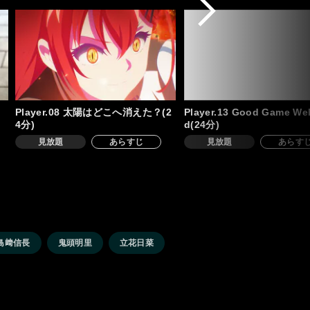
Player.08 太陽はどこへ消えた？(2
Player.13 Good Game Wel
4分)
d(24分)
見放題
あらすじ
見放題
あらす
島﨑信長
鬼頭明里
立花日菜