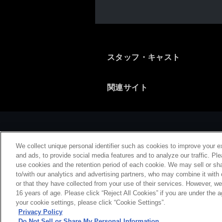
スタッフ・キャスト
関連サイト
We collect unique personal identifier such as cookies to improve your e
and ads, to provide social media features and to analyze our traffic. Pl
use cookies and the retention period of each cookie. We may sell or sha
to/with our analytics and advertising partners, who may combine it with
or that they have collected from your use of their services. However, w
会社概要
特
16 years of age. Please click “Reject All Cookies” if you are under the a
your cookie settings, please click “Cookie Settings”.
Privacy Policy
Do Not Sell or Share My Personal Information