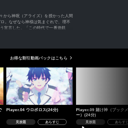
神々から神呪（アライズ）を授かった人間
ゼロ。なぜなら神様は気まぐれで、理不
う宣言した。「この時代で一番遊戯
無敗のまま3勝を積み上げ「近年最高の
イとレーシェの、神々との究極頭脳戦
お得な割引動画パックはこちら
で
Player.04 ウロボロス(24分)
Player.09 賭け神（ブック
ー）(24分)
見放題
あらすじ
見放題
あらす