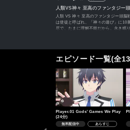
人類VS神々 至高のファンタジー
人類 VS 神々 至高のファンタジー
は使徒と呼ばれ、「神々の遊び」に10
尽で、たまに理解不能だから。永き眠
（ゲーム）の上手い人間を連れてきて」
ルーキー」と期待されていた。フェイ
の幕が今、上がる―――！
エピソード一覧(全1
Player.01 Gods' Games We Play
P
(24分)
無料配信中
あらすじ