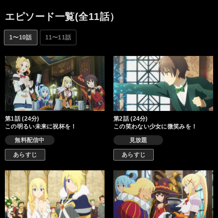
やらに追われる冒険者生活を送っていた。そんなある日、紅魔の
里から帰還したカズマたちのもとに、手紙が届く。その内容は、
エピソード一覧(全11話）
王女アイリスが、魔王軍幹部を倒したカズマ達の冒険譚を聞きた
いというもの。護衛兼教育係のクレアとレインを伴い、アクセル
1〜10話
11〜11話
の街を訪れた王女アイリスは、カズマ達との対面を穏やかに終え
たと思いきや―――「また私に、冒険話をしてくれるって言った
じゃない？」王女アイリスが、カズマに懐いてしまった!? カズマ
が目を開けると、そこはなんと王都！ アイリスに乞われて滞在す
るうちに、王城でのセレブ生活に味を占め、これ幸いと居座るこ
とを決めるカズマ。しかし、ちょうど同じころ、王都では義賊が
暗躍する事件が起きていて――!?
第1話 (24分)
第2話 (24分)
この明るい未来に祝杯を！
この笑わない少女に微笑みを！
無料配信中
見放題
あらすじ
あらすじ