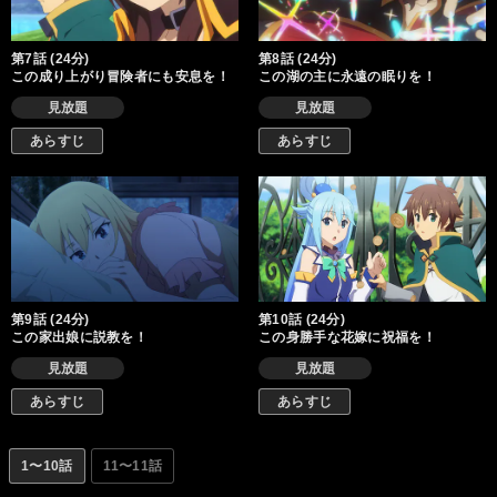
第7話 (24分)
第8話 (24分)
この成り上がり冒険者にも安息を！
この湖の主に永遠の眠りを！
見放題
見放題
あらすじ
あらすじ
第9話 (24分)
第10話 (24分)
この家出娘に説教を！
この身勝手な花嫁に祝福を！
見放題
見放題
あらすじ
あらすじ
1〜10話
11〜11話