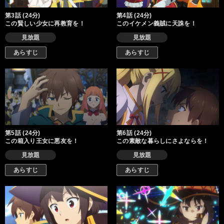
第3話 (24分)
第4話 (24分)
この賢しい少女に再教育を！
このイケメン義賊に天誅を！
見放題
見放題
あらすじ
あらすじ
第5話 (24分)
第6話 (24分)
この箱入り王女に悪友を！
この素敵な暮らしにさよならを！
見放題
見放題
あらすじ
あらすじ