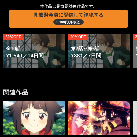
本作品は見放題対象作品です。
見放題会員に登録して視聴する
1,100円/月(税込)
30%OFF
20%OFF
全10話
第2話～第6話
¥1,540／14日間
¥880／7日間
関連作品