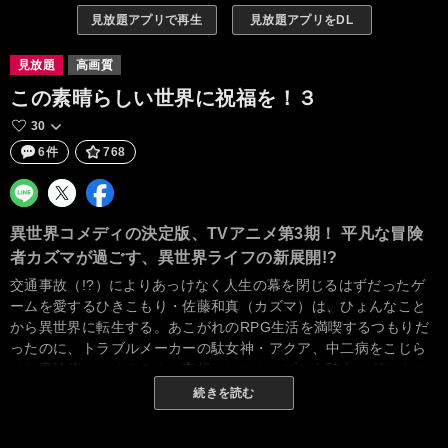
見放題アプリで再生
見放題アプリをDL
見放題
高画質
この素晴らしい世界に祝福を！３
30
6件
768
異世界コメディの決定版、TVアニメ第3期！ 平凡な冒険
者カズマが過ごす、異世界ライフの新展開!?
交通事故（!?）によりあっけなく人生の幕を閉じるはずだったゲ
ームを愛するひきこもり・佐藤和真（カズマ）は、ひょんなこと
から異世界に転生する。あこがれのRPG生活を満喫するつもりだ
ったのに、トラブルメーカーの駄女神・アクア、中二病をこじら
せた魔法使い・めぐみん、妄想ノンストップな女騎士・ダクネス
という、能力だけは高いのにとんでもなく残念な３人とパーティ
続きを読む
を組むことになって、異世界ライフはトラブル続き。たまに魔王
軍幹部を討伐することもあるけれど、借金やら国家転覆罪の容疑