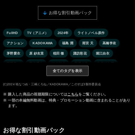
お得な割引動画パック
FullHD
TV（アニメ）
2024年
ライトノベル原作
アクション
KADOKAWA
福島 潤
雨宮 天
高橋李依
茅野愛衣
原 紗友里
稲田 徹
諏訪彩花
堀江由衣
西田雅一
豊崎愛生
江口拓也
高尾奏音
矢作紗友里
全てのタグを表示
上田麗奈
(C)2024 暁なつめ・三嶋くろね／KADOKAWA／このすば3製作委員会
※
購入した商品の視聴期限については
こちら
をご覧ください。
※
一部の本編無料動画は、特典・プロモーション動画に含まれることがあり
ます。
お得な割引動画パック