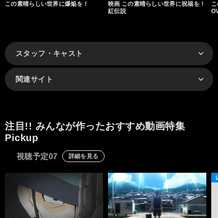
この素晴らしい世界に爆焔を！
映画 この素晴らしい世界に祝福を！
こ
紅伝説
O
を
スタッフ・キャスト
関連サイト
注目!! みんなが作ったおすすめ動画特集
Pickup
視聴予定07
詳細を見る