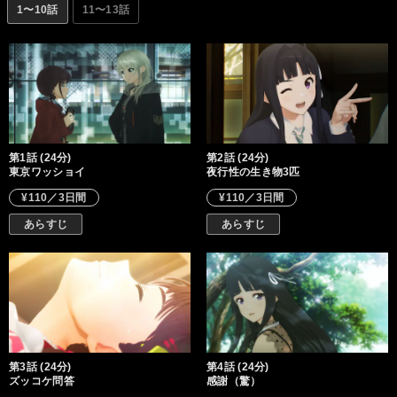
1〜10話
11〜13話
第1話 (24分)
第2話 (24分)
東京ワッショイ
夜行性の生き物3匹
¥110／3日間
¥110／3日間
あらすじ
あらすじ
第3話 (24分)
第4話 (24分)
ズッコケ問答
感謝（驚）