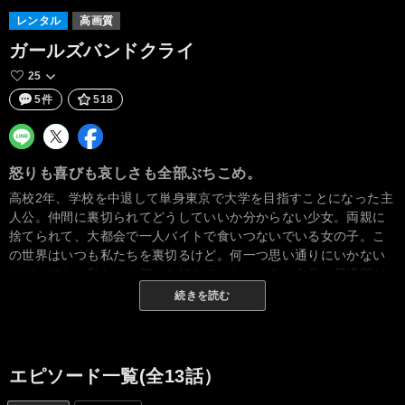
レンタル
高画質
ガールズバンドクライ
25
5件
518
怒りも喜びも哀しさも全部ぶちこめ。
高校2年、学校を中退して単身東京で大学を目指すことになった主
人公。仲間に裏切られてどうしていいか分からない少女。両親に
捨てられて、大都会で一人バイトで食いつないでいる女の子。こ
の世界はいつも私たちを裏切るけど。何一つ思い通りにいかない
けど。でも、私たちは何かを好きでいたいから。自分の居場所が
どこかにあると信じているから。だから、歌う。
続きを読む
エピソード一覧(全13話）