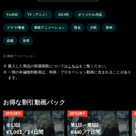
FullHD
TV（アニメ）
2024年
オリジナル作品
ドラマ/青春
東映アニメーション
理名
夕莉
美怜
凪都
朱李
(C)東映アニメーション
※
購入した商品の視聴期限については
こちら
をご覧ください。
※
一部の本編無料動画は、特典・プロモーション動画に含まれることがあり
ます。
お得な割引動画パック
30%OFF
20%OFF
全13話
第1話～第5話
¥1,001／14日間
¥440／7日間