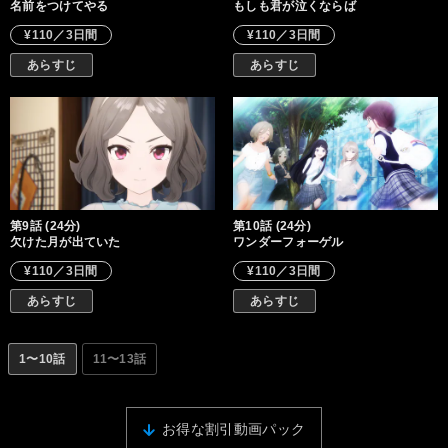
名前をつけてやる
もしも君が泣くならば
¥110／3日間
¥110／3日間
あらすじ
あらすじ
第9話 (24分)
第10話 (24分)
欠けた月が出ていた
ワンダーフォーゲル
¥110／3日間
¥110／3日間
あらすじ
あらすじ
1〜10話
11〜13話
お得な割引動画パック