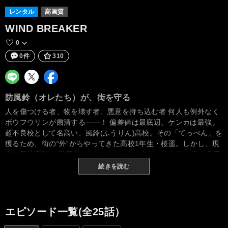
レンタル
高画質
WIND BREAKER
0
0件
310
防風鈴（オレたち）が、街を守る
人を傷つける者、物を壊す者、悪意を持ち込む者 何人も例外なく
ボウフウリンが粛清する――！ 偏差値は最底辺、ケンカは最強。
超不良校として名高い、風鈴(ふうりん)高校。その「てっぺん」を
獲るため、街の“外”からやってきた高校1年生・桜遥。しかし、現
在の風鈴高校は“防風鈴(ボウフウリン)”と名付けられ街を守る集団
となっていて――!? 不良高校生・桜の英雄伝説、ここに開幕！
続きを読む
エピソード一覧(全25話）