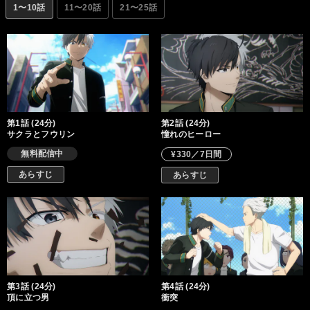
1〜10話
11〜20話
21〜25話
第1話 (24分)
第2話 (24分)
サクラとフウリン
憧れのヒーロー
無料配信中
¥330／7日間
あらすじ
あらすじ
第3話 (24分)
第4話 (24分)
頂に立つ男
衝突