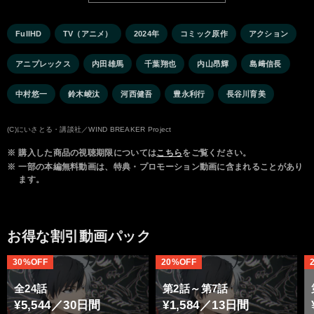
FullHD
TV（アニメ）
2024年
コミック原作
アクション
アニプレックス
内田雄馬
千葉翔也
内山昂輝
島﨑信長
中村悠一
鈴木崚汰
河西健吾
豊永利行
長谷川育美
(C)にいさとる・講談社／WIND BREAKER Project
※
購入した商品の視聴期限については
こちら
をご覧ください。
※
一部の本編無料動画は、特典・プロモーション動画に含まれることがあり
ます。
お得な割引動画パック
30%OFF
20%OFF
全24話
第2話～第7話
¥5,544／30日間
¥1,584／13日間