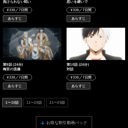
負けられない戦い
思いを継いで
¥330／7日間
¥330／7日間
あらすじ
あらすじ
第9話 (24分)
第10話 (24分)
梅宮の流儀
対話
¥330／7日間
¥330／7日間
あらすじ
あらすじ
1〜10話
11〜20話
21〜25話
お得な割引動画パック