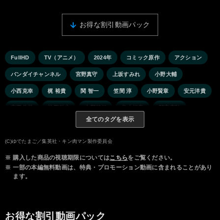
お得な割引動画パック
FullHD
TV（アニメ）
2024年
コミック原作
アクション
バンダイチャンネル
宮野真守
上坂すみれ
小野大輔
小西克幸
梶 裕貴
関 智一
笠間 淳
小野賢章
安元洋貴
宮田俊哉
柿原徹也
吉野裕行
谷山紀章
間宮康弘
全てのタグを表示
かぬか光明
大塚明夫
小林親弘
野島健児
檜山修之
富岡佑介
尾高慶安
石毛翔弥
森川智之
神谷浩史
(C)ゆでたまご／集英社・キン肉マン製作委員会
※
購入した商品の視聴期限については
こちら
をご覧ください。
稲田 徹
杉田智和
中村悠一
神谷 明
古川登志夫
※
一部の本編無料動画は、特典・プロモーション動画に含まれることがあり
太田真一郎
ます。
お得な割引動画パック