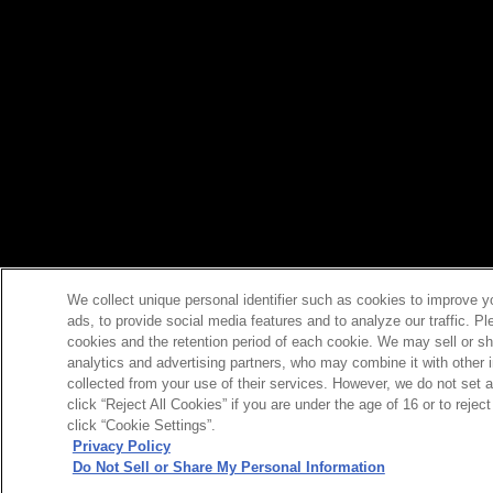
We collect unique personal identifier such as cookies to improve y
ads, to provide social media features and to analyze our traffic. P
cookies and the retention period of each cookie. We may sell or sh
analytics and advertising partners, who may combine it with other 
collected from your use of their services. However, we do not set 
click “Reject All Cookies” if you are under the age of 16 or to reje
click “Cookie Settings”.
Privacy Policy
Do Not Sell or Share My Personal Information