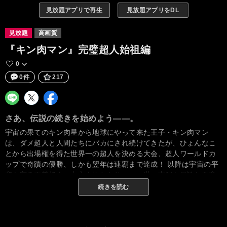
見放題アプリで再生
見放題アプリをDL
見放題
高画質
『キン肉マン』完璧超人始祖編
0
0件
217
さあ、伝説の続きを始めよう――。
宇宙の果てのキン肉星から地球にやって来た王子・キン肉マン
は、ダメ超人と人間たちにバカにされ続けてきたが、ひょんなこ
とから出場権を得た世界一の超人を決める大会、超人ワールドカ
ップで奇蹟の優勝、しかも翌年は連覇まで達成！ 以降は宇宙の平
和を守る正義超人の中心人物となり、この世の支配を目論む悪魔
超人、さらには地上からの弱小超人一掃を狙う完璧超人ら、猛威
続きを読む
をふるう敵勢力をテリーマンやロビンマスクといった仲間たちと
の友情パワーでなんとか退けてきた。それらの功績を認められ、
最後の試練“キン肉星王位争奪サバイバル・マッチ”をも勝ち抜いた