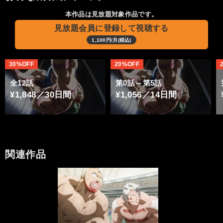
本作品は見放題対象作品です。
見放題会員に登録して視聴する
1,100円/月(税込)
30%OFF
20%OFF
全12話
第0話～第5話
¥1,848／30日間
¥1,056／14日間
関連作品