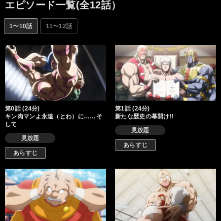
キン肉マンは晴れて父から王位を譲り受け、誰もが認めるキン肉
エピソード一覧(全12話）
星第58代大王に即位！ 地球から故郷の星へ帰還。結婚も果たし、
8年に渡る闘いの日々に別れを告げた。それから約1年半後。全宇
1〜10話
11〜12話
宙は平和に包まれていたはずであったのだが…!?
第0話 (24分)
第1話 (24分)
キン肉マンよ永遠（とわ）に……そ
新たな歴史の幕開け!!
して
見放題
見放題
あらすじ
あらすじ