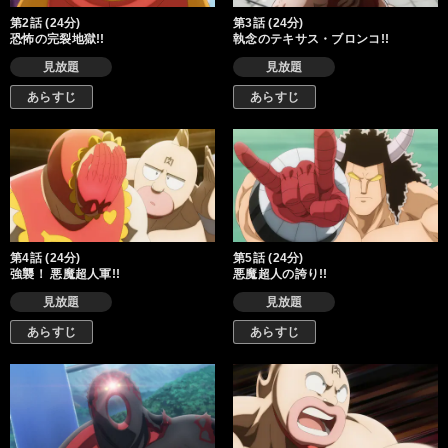
第2話 (24分)
第3話 (24分)
恐怖の完裂地獄!!
執念のテキサス・ブロンコ!!
見放題
見放題
あらすじ
あらすじ
第4話 (24分)
第5話 (24分)
強襲！ 悪魔超人軍!!
悪魔超人の誇り!!
見放題
見放題
あらすじ
あらすじ