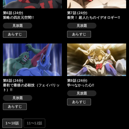
第6話 (24分)
第7話 (24分)
策略の四次元空間!!
衝突！ 超人たちのイデオロギー!!
見放題
見放題
あらすじ
あらすじ
第8話 (24分)
第9話 (24分)
最初で最後の必殺技（フェイバリッ
学べなかった心!!
ト）!!
見放題
見放題
あらすじ
あらすじ
1〜10話
11〜12話