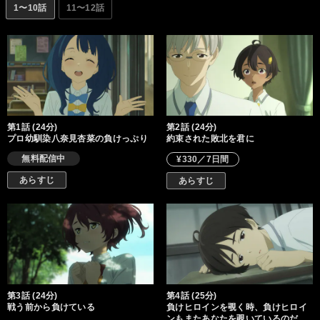
1〜10話
11〜12話
第1話 (24分)
第2話 (24分)
プロ幼馴染八奈見杏菜の負けっぷり
約束された敗北を君に
無料配信中
¥330／7日間
あらすじ
あらすじ
第3話 (24分)
第4話 (25分)
戦う前から負けている
負けヒロインを覗く時、負けヒロイ
ンもまたあなたを覗いているのだ