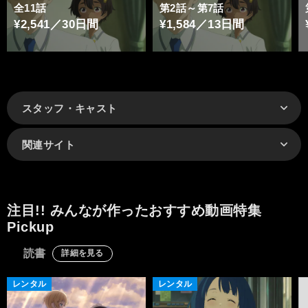
全11話
第2話～第7話
¥2,541／30日間
¥1,584／13日間
スタッフ・キャスト
関連サイト
注目!! みんなが作ったおすすめ動画特集
Pickup
読書
詳細を見る
レンタル
レンタル