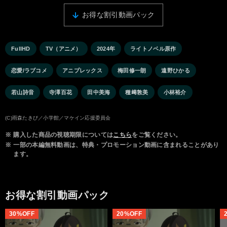
お得な割引動画パック
FullHD
TV（アニメ）
2024年
ライトノベル原作
恋愛/ラブコメ
アニプレックス
梅田修一朗
遠野ひかる
若山詩音
寺澤百花
田中美海
種﨑敦美
小林裕介
(C)雨森たきび／小学館／マケイン応援委員会
※
購入した商品の視聴期限については
こちら
をご覧ください。
※
一部の本編無料動画は、特典・プロモーション動画に含まれることがあり
ます。
お得な割引動画パック
30%OFF
20%OFF