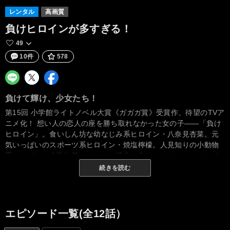
レンタル
高画質
負けヒロインが多すぎる！
49
10件
578
負けて輝け、少女たち！
第15回 小学館ライトノベル大賞《ガガガ賞》受賞作、待望のTVア
ニメ化！ 想い人の恋人の座を勝ち取れなかった女の子――「負け
ヒロイン」。食いしん坊な幼なじみ系ヒロイン・八奈見杏菜。元
気いっぱいのスポーツ系ヒロイン・焼塩檸檬。人見知りの小動物
系ヒロイン・小鞠知花。ちょっと残念な負けヒロイン――マケイ
ンたちに絡まれる、新感覚・はちゃめちゃ敗走系青春ストーリー
続きを読む
がここに幕を開ける！ 負けて輝け、マケインたち！
エピソード一覧(全12話）