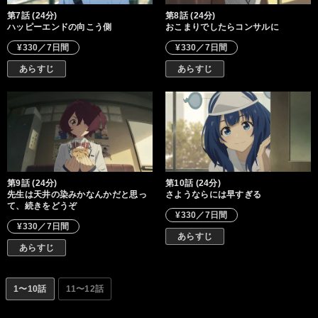
第7話 (24分)
第8話 (24分)
ハッピーエンドの向こう側
おこまりでしたらコンサルに
¥330／7日間
¥330／7日間
あらすじ
あらすじ
第9話 (24分)
第10話 (24分)
先生は天井の染みかなんかだと思っ
さようならには早すぎる
て、続きをどうぞ
¥330／7日間
¥330／7日間
あらすじ
あらすじ
1〜10話
11〜12話