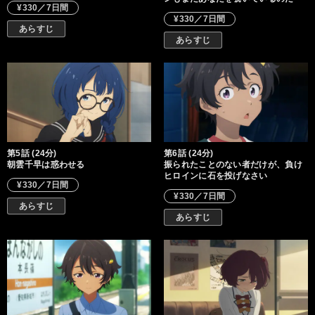
¥330／7日間
¥330／7日間
あらすじ
あらすじ
第5話 (24分)
第6話 (24分)
朝雲千早は惑わせる
振られたことのない者だけが、負け
ヒロインに石を投げなさい
¥330／7日間
¥330／7日間
あらすじ
あらすじ