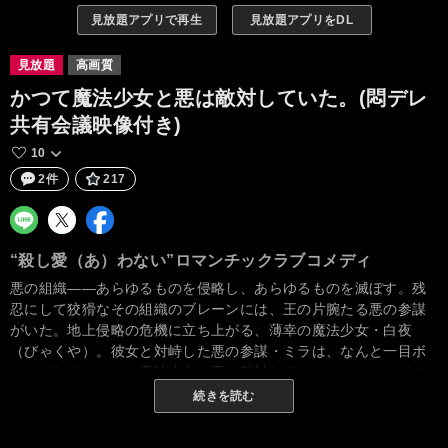
見放題アプリで再生
見放題アプリをDL
見放題
高画質
かつて魔法少女と悪は敵対していた。(悶デレ
共有会議映像付き)
10
2件
217
“殺し愛（あ）わない”ロマンチックラブコメディ
悪の組織――あらゆるものを侵略し、あらゆるものを滅ぼす。残
忍にして狡猾なその組織のブレーンには、王の片腕たる悪の参謀
がいた。地上侵略の危機に立ち上がる、薄幸の魔法少女・白夜
（びゃくや）。彼女と対峙した悪の参謀・ミラは、なんと一目ボ
レしてしまい……。魔法少女と悪が敵対していたのは、かつての
話。殺し愛（あ）わない、ふたりの行く末は――？
続きを読む