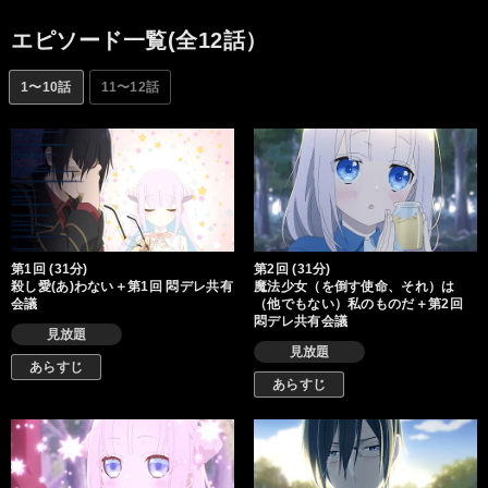
エピソード一覧(全12話）
1〜10話
11〜12話
第1回 (31分)
第2回 (31分)
殺し愛(あ)わない＋第1回 悶デレ共有
魔法少女（を倒す使命、それ）は
会議
（他でもない）私のものだ＋第2回
悶デレ共有会議
見放題
見放題
あらすじ
あらすじ