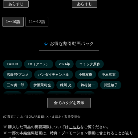
あらすじ
あらすじ
1〜10話
11〜12話
お得な割引動画パック
FullHD
TV（アニメ）
2024年
コミック原作
恋愛/ラブコメ
バンダイチャンネル
小野友樹
中原麻衣
三木眞一郎
伊瀬茉莉也
緑川 光
鈴村健一
川澄綾子
下野 紘
東山奈央
山崎たくみ
土師孝也
全てのタグを表示
(C)藤原ここあ／SQUARE ENIX・まほあく製作委員会
※
購入した商品の視聴期限については
こちら
をご覧ください。
※
一部の本編無料動画は、特典・プロモーション動画に含まれることがあり