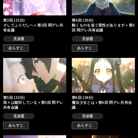
第3回 (31分)
第4回 (30分)
そしてふりだしへ＋第3回 悶デレ共
動くものを追う習性があります＋第4
有会議
回 悶デレ共有会議
見放題
見放題
あらすじ
あらすじ
第5回 (32分)
第6回 (38分)
我々は敵対している＋第5回 悶デレ
魔法少女とは＋第6回 悶デレ共有会
共有会議
議
見放題
見放題
あらすじ
あらすじ