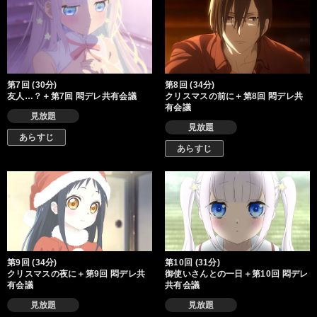
第7回 (30分)
第8回 (34分)
友人…？＋第7回 悶デレ共有会議
クリスマスの前に＋第8回 悶デレ共
有会議
見放題
見放題
あらすじ
あらすじ
第9回 (34分)
第10回 (31分)
クリスマスの夜に＋第9回 悶デレ共
御使いさんとの一日＋第10回 悶デレ
有会議
共有会議
見放題
見放題