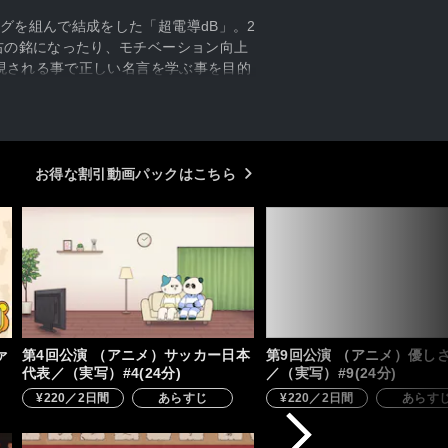
グを組んで結成をした「超電導dB」。2
右の銘になったり、モチベーション向上
表現される事で正しい名言を学ぶ事を目的
制作して来たのかを赤裸々に深堀りす
開になるのか見逃せない！
お得な割引動画パックはこちら
ァ
第4回公演 （アニメ）サッカー日本
第9回公演 （アニメ）優し
代表／（実写）#4(24分)
／（実写）#9(24分)
¥220／2日間
あらすじ
¥220／2日間
あらす