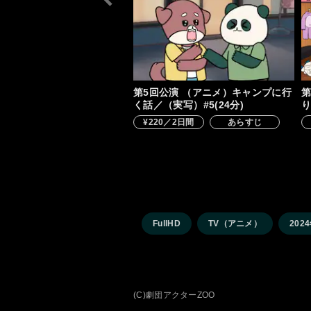
第5回公演 （アニメ）キャンプに行
第
く話／（実写）#5(24分)
り
¥220／2日間
あらすじ
FullHD
TV（アニメ）
202
(C)劇団アクターZOO