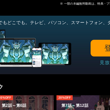
※
一部の本編無料動画は、特典・プ
でもどこでも。テレビ、パソコン、スマートフォン、
見放
ク
20%OFF
20%OFF
第2話～第6話
第7話～第12話