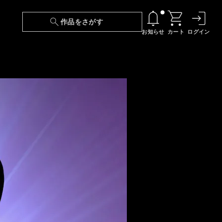
作品をさがす
お知らせ
カート
ログイン
【6/13(土)～期間限定】『ニンジャラ』無料配
信！
『最強の王様、二度目の人生は何をする？』第
24話 配信日変更のお知らせ
【障害】映像再生における不具合に関しまして
【日本語字幕】【セリフ検索】新規追加のお知
らせ
【障害】Android TVにおける不具合に関しまし
て