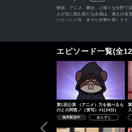
映画、アニメ、舞台…と様々な分野で活
人が次に挑む新たな企画は、偉人の名言
になったり等、多大な影響を齎します。
とした本企画。個性豊かな脚本家とキ
る実写ドキュメンタリーパート。“明日
エピソード一覧(全1
第1回公演 （アニメ）力を統べるも
第
のとの問答／（実写）#1(24分)
ス
無料配信中
あらすじ