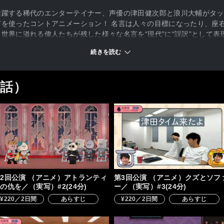
躍する稀代のエンターテイナー、声優の津田健次郎と浪川大輔がタッ
を使ったコントアニメーション！ 名言は人々の目標になったり、座
世界に溢れる偉人たちが残した様々な名言を“現代”に“誤訳”として
ャラクター達によるアニメパート。更にこのアニメをどのように企画／
続きを読む
 、一歩成長出来そうな名言 ”に笑いとリアルを添えて、毎話どんな展
2話）
2回公演 （アニメ）アトランティ
第3回公演 （アニメ）クズとソフ
の仇を／（実写）#2(24分)
ー／（実写）#3(24分)
¥220／2日間
あらすじ
¥220／2日間
あらすじ