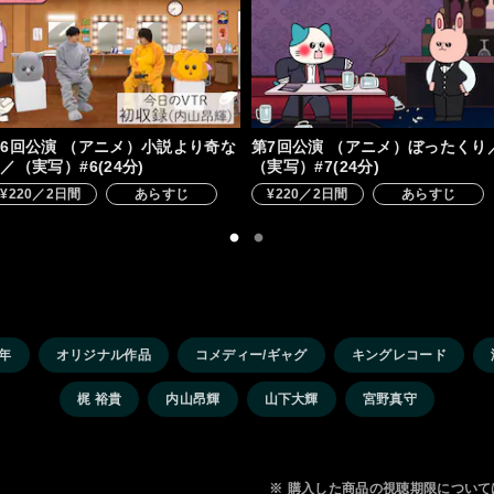
6回公演 （アニメ）小説より奇な
第7回公演 （アニメ）ぼったくり
／（実写）#6(24分)
（実写）#7(24分)
¥220／2日間
あらすじ
¥220／2日間
あらすじ
4年
オリジナル作品
コメディー/ギャグ
キングレコード
梶 裕貴
内山昂輝
山下大輝
宮野真守
※
購入した商品の視聴期限について