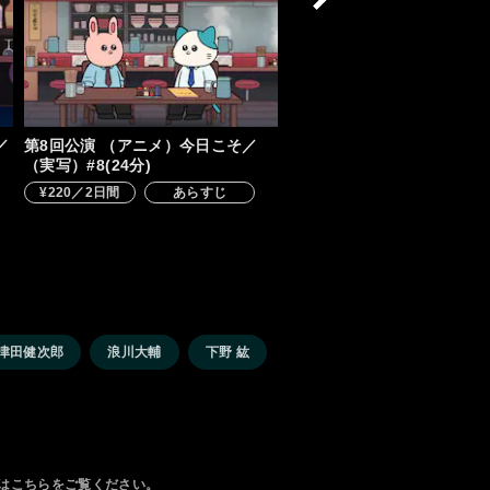
／
第8回公演 （アニメ）今日こそ／
（実写）#8(24分)
¥220／2日間
あらすじ
津田健次郎
浪川大輔
下野 紘
は
こちら
をご覧ください。