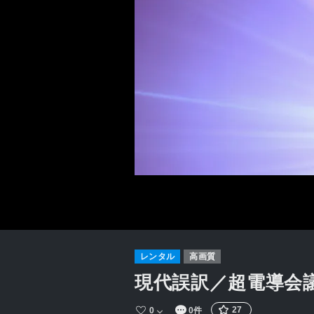
レンタル
高画質
現代誤訳／超電導会議 ～
27
0
0件