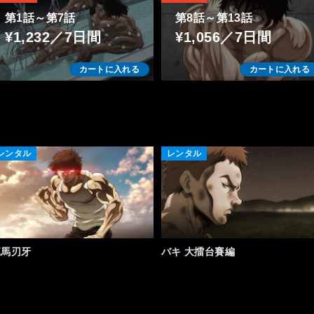
第1話～第7話
第8話～第13話
¥1,232／7日間
¥1,056／7日間
カートに入れる
カートに入れる
レンタル
レンタル
範馬刃牙
バキ 大擂台賽編