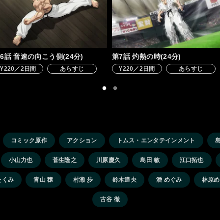
6話 音速の向こう側(24分)
第7話 灼熱の時(24分)
¥220／2日間
あらすじ
¥220／2日間
あらすじ
コミック原作
アクション
トムス・エンタテインメント
小山力也
菅生隆之
川原慶久
島田 敏
江口拓也
たくみ
青山 穣
村瀬 歩
鈴木達央
潘 めぐみ
林原め
古谷 徹