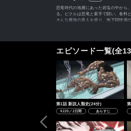
恐竜時代の地層にあった岩塩の中から
る。ピクルは恐竜と素手で闘い、食料
そんな最強の原人を巡り、地下闘技場の
ル）だ!!
エピソード一覧(全1
第1話 新説人類史(24分)
第
¥220／2日間
あらすじ