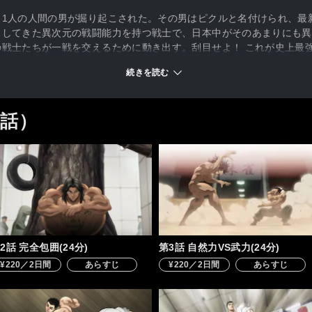
、1人の人間の男が掘り起こされた。その男はピクルと名付けられ、最
としてきた異次元の戦闘能力を持つ戦士で、日本中がそのあまりにも異
戦士たちが一戦を交えるために動き出す。刮目せよ！ これが史上最
続きを読む
3話）
2話 完全包囲(24分)
第3話 自然力VS武力(24分)
¥220／2日間
あらすじ
¥220／2日間
あらすじ