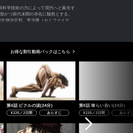
新科学技術の力によって現代へと蘇生す
形かつ前代未聞の存在に騒然とする。
強生物決定戦、準決勝（セミファイナ
お得な割引動画パックはこちら
第4話 ピクルの涙(24分)
第9話 喰らい合い(24分)
¥220／2日間
あらすじ
¥220／2日間
あらす