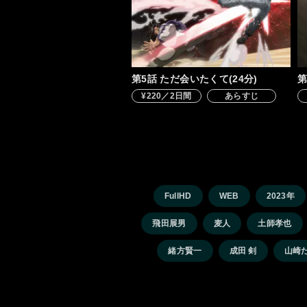
第5話 ただ会いたくて(24分)
第
¥220／2日間
あらすじ
FullHD
WEB
2023年
飛田展男
麦人
土師孝也
緒方賢一
成田 剣
山崎