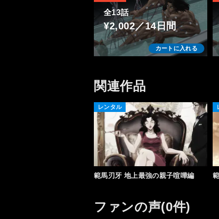
全13話
¥2,002／14日間
カートに入れる
関連作品
レンタル
範馬刃牙 地上最強の親子喧嘩編
ファンの声(0件)