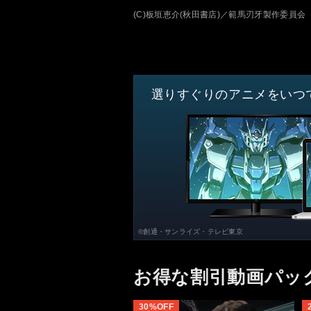
(C)板垣恵介(秋田書店)／範馬刃牙製作委員会
選りすぐりのアニメをいつ
©創通・サンライズ・テレビ東京
お得な割引動画パッ
30%OFF