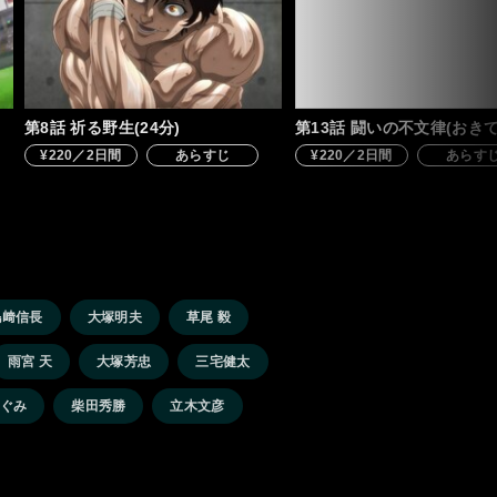
第8話 祈る野生(24分)
第13話 闘いの不文律(おきて)
¥220／2日間
あらすじ
¥220／2日間
あらす
島﨑信長
大塚明夫
草尾 毅
雨宮 天
大塚芳忠
三宅健太
ぐみ
柴田秀勝
立木文彦