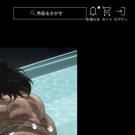
作品をさがす
お知らせ
カート
ログイン
【6/13(土)～期間限定】『ニンジャラ』無料配
信！
『最強の王様、二度目の人生は何をする？』第
24話 配信日変更のお知らせ
【障害】映像再生における不具合に関しまして
【日本語字幕】【セリフ検索】新規追加のお知
らせ
【障害】Android TVにおける不具合に関しまし
て