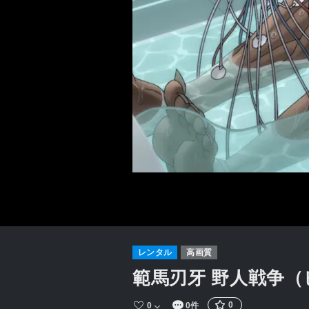
レンタル
高画質
範馬刃牙 野人戦争
0
0
0件