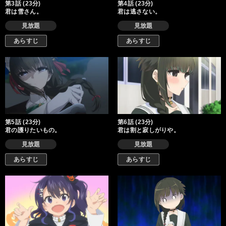
第3話 (23分)
第4話 (23分)
君は雪さん。
君は逃さない。
見放題
見放題
あらすじ
あらすじ
第5話 (23分)
第6話 (23分)
君の護りたいもの。
君は割と寂しがりや。
見放題
見放題
あらすじ
あらすじ