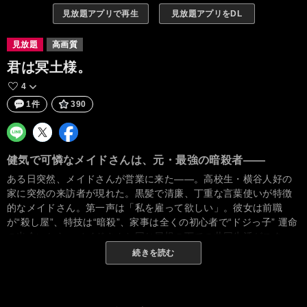
見放題アプリで再生
見放題アプリをDL
見放題
高画質
君は冥土様。
4
1件
390
健気で可憐なメイドさんは、元・最強の暗殺者――
ある日突然、メイドさんが営業に来た――。高校生・横谷人好の
家に突然の来訪者が現れた。黒髪で清廉、丁重な言葉使いが特徴
的なメイドさん。第一声は「私を雇って欲しい」。彼女は前職
が“殺し屋”、特技は“暗殺”、家事は全くの初心者で“ドジっ子” 運命
の出会いから、メイドさんと同じ屋根の下での共同生活がスター
トする…!? だんだんと、感情を知らない彼女の心が揺れ動いてい
続きを読む
く――。