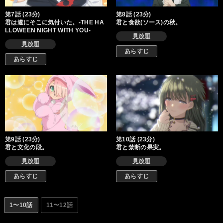
第7話 (23分)
第8話 (23分)
君は遂にそこに気付いた。-THE HA
君と食欲(ソース)の秋。
LLOWEEN NIGHT WITH YOU-
見放題
見放題
あらすじ
あらすじ
第9話 (23分)
第10話 (23分)
君と文化の段。
君と禁断の果実。
見放題
見放題
あらすじ
あらすじ
1〜10話
11〜12話