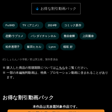
お得な割引動画パック
FullHD
TV（アニメ）
2024年
コミック原作
恋愛/ラブコメ
バンダイチャンネル
熊谷俊輝
上田麗奈
松井恵理子
飯田ヒカル
Lynn
稲垣 好
(C) しょたん／小学館／君は冥土様。製作委員会
※
購入した商品の視聴期限については
こちら
をご覧ください。
※
一部の本編無料動画は、特典・プロモーション動画に含まれることがあり
ます。
お得な割引動画パック
本作品は見放題対象作品です。