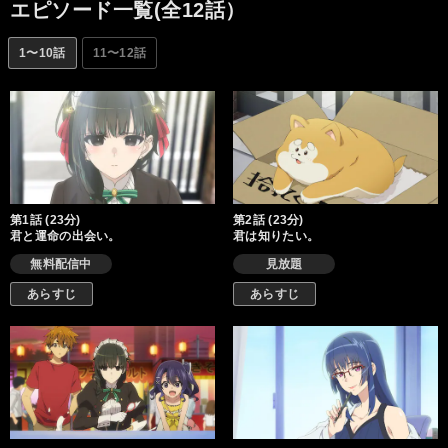
エピソード一覧(全12話）
1〜10話
11〜12話
第1話 (23分)
第2話 (23分)
君と運命の出会い。
君は知りたい。
無料配信中
見放題
あらすじ
あらすじ