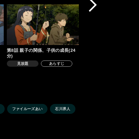
第8話 親子の関係、子供の成長(24
分)
見放題
あらすじ
ファイルーズあい
石川界人