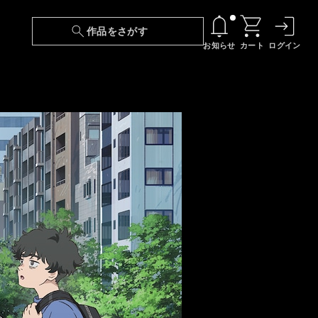
作品をさがす
お知らせ
カート
ログイン
【6/13(土)～期間限定】『ニンジャラ』無料配
信！
『最強の王様、二度目の人生は何をする？』第
24話 配信日変更のお知らせ
【障害】映像再生における不具合に関しまして
【日本語字幕】【セリフ検索】新規追加のお知
らせ
【障害】Android TVにおける不具合に関しまし
て