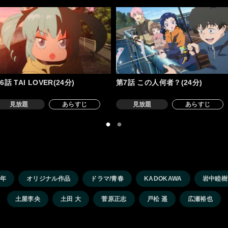
6話 TAI LOVER(24分)
第7話 この人何者？(24分)
見放題
あらすじ
見放題
あらすじ
4年
オリジナル作品
ドラマ/青春
KADOKAWA
岩中睦樹
土屋李央
土田 大
菅原正志
戸松 遥
広瀬裕也