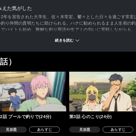
みえた気がした
命2年を宣告された大学生、佐々木常宏。鬱々とした日々を過ごす常宏
の釣り仲間の貴明たちに助けられる。ハナに勧められるまま人生初の釣
ニでバイトも始め、難解な釣り用語や生アミの匂いに苦戦しながらも、
続け世界を見上げるだけの人生は、そう簡単に変わらない。そんな常宏
続きを読む
2話）
2話 プールで釣りで(24分)
第3話 心のこり(24分)
見放題
あらすじ
見放題
あらすじ