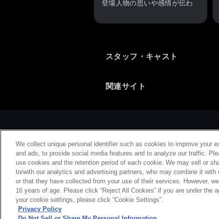
登場人物の思いや感情が伝わ
って来る、面白くも心打たれ
る場面が多くて、なかなか心
に来るお話でした。
スタッフ・キャスト
----
そういえば、あの辺って今で
も魚が釣れるのですかね。だ
関連サイト
いぶ昔に酒の肴のマハゼ釣り
をしたくらいしかないのです
が、今はマハゼがだいぶ少な
くなったようで...
We collect unique personal identifier such as cookies to improve your e
また、魚の描写がやたらリア
and ads, to provide social media features and to analyze our traffic. Pl
ルでアニメっぽくないのが、
use cookies and the retention period of each cookie. We may sell or sha
良い意味でびっくりしまし
to/with our analytics and advertising partners, who may combine it with
or that they have collected from your use of their services. However, w
会社概要
特
た。その方面に大好きな方が
16 years of age. Please click “Reject All Cookies” if you are under the a
いらっしゃるのでしょうね
your cookie settings, please click “Cookie Settings”.
(^^)。
Privacy Policy
Do Not Sell or Share My Personal Information