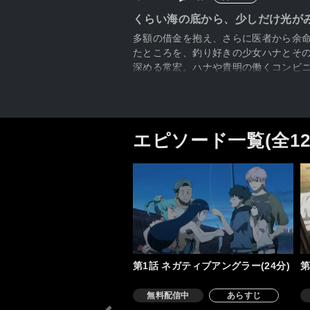
くらい海の底から、少しだけ光が
多額の借金を抱え、さらに医者から余
たところを、釣り好きの少女ハナとそ
深める常宏。ハナや貴明の働くコンビ
わるアタリは、生の実感――。転落し
は……？
エピソード一覧(全1
第1話 ネガティブアングラー(24分)
第
無料配信中
あらすじ