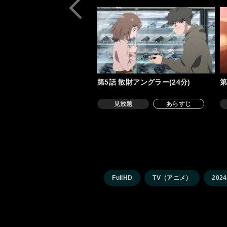
第5話 散財アングラー(24分)
第
見放題
あらすじ
FullHD
TV（アニメ）
202