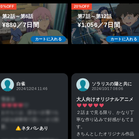
20%OFF
20%OFF
第2話～第6話
第7話～第12話
¥880／7日間
¥1,056／7日間
カートに入れる
カートに入れる
白雀
ソラリスの陽と共に
2024/12/24 11:46
2024/10/17 08:06
ラスト
大人向けオリジナルアニメ
おそらくは、語るべき幾つも
２話まで見る限り、かなり丁
の話を諸事情で思いっきり割
寧な作り込みで好感がもてま
愛。
す。
ネタバレあり
きちんとしたオリジナル作品