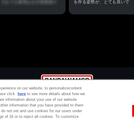
それでも無理はせず視聴者の
を作る姿勢が、とても良いで
想像に任せる形で物語を完
す。
結。
釣りという趣味に出会い、知
それはそれで、いいラストだ
り合った仲間と普通の青年の
と思いました。
葛藤を描いています。
本当に良い作品を見てみたい
人向け。
異世界転生系なろうアニメに
うんざりしている方。
視聴してみてはいかがでしょ
うか。
xperience on our website, to personalizecontent
ease click
here
to see more details about how we
re information about your use of our website
 other information that you have provided to them
e do not set and use cookies for our users under
定商取引法に基づく表示
ご利用規約
プライバシーポリシー
ウェブアクセシ
ge of 16 or to reject all cookies. To customize
コピーライト一覧
バンダイチャンネルとは
サポート / Q&A
お問い合わせ
Do Not Sell or Share My Personal Information