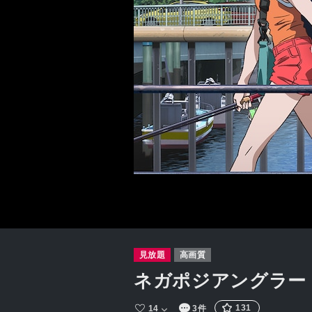
見放題
高画質
ネガポジアングラー
131
14
3件