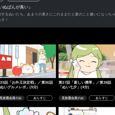
「いぬぱんが臭い」
験するぬいたち。あまりの暑さにこのままだと夏のこと嫌いになっち
っさ！
35話「お外王決定戦」／第36話
第37話「新しい携帯」／第38話
ぬいグルメレポ」(5分)
「ぬい七夕」(4分)
見放題会員のみ
あらすじ
見放題会員のみ
あらすじ