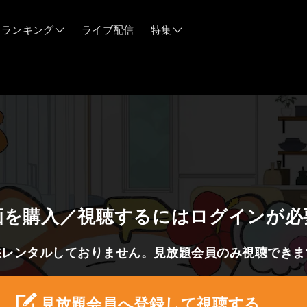
ランキング
ライブ配信
特集
06/12
06/03
05/21
05/14
画を購入／視聴するにはログインが必
在レンタルしておりません。見放題会員のみ視聴できま
04/28
見放題会員へ登録して視聴する