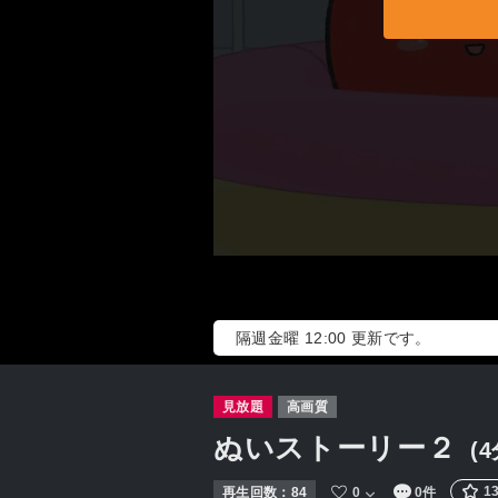
隔週金曜 12:00 更新です。
見放題
高画質
ぬいストーリー２
(4
1
再生回数：
84
0
0件