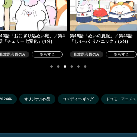
43話「おにぎり処ぬい庵」／第4
第45話「ぬいの夏服」／第46話
話「チェリー七変化」(4分)
「しゃっくりパニック」(5分)
見放題会員のみ
あらすじ
見放題会員のみ
あらすじ
2024年
オリジナル作品
コメディー/ギャグ
ドコモ・アニメス