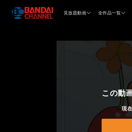
見放題動画
全作品一覧
この動
現