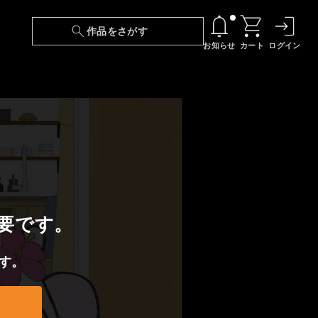
作品をさがす
お知らせ
カート
ログイン
【6/13(土)～期間限定】『ニンジャラ』無料配
信！
『最強の王様、二度目の人生は何をする？』第
24話 配信日変更のお知らせ
【障害】映像再生における不具合に関しまして
【日本語字幕】【セリフ検索】新規追加のお知
要です。
らせ
す。
【障害】Android TVにおける不具合に関しまし
て