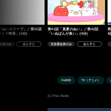
「ぬいスリープ」／第32話
第41話「真夏のぬい」／第42話
第
イド喫茶」(4分)
「いぬぱんが臭い」(4分)
4
会員のみ
あらすじ
見放題会員のみ
あらすじ
FullHD
TV（アニメ）
(C) Piso Studio