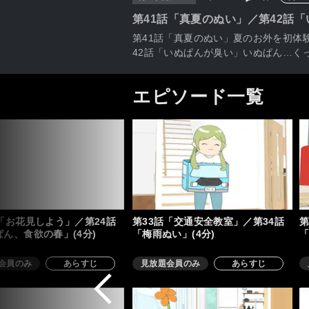
第41話「真夏のぬい」／第42話
第41話「真夏のぬい」夏のお外を初体
42話「いぬぱんが臭い」いぬぱん…く
エピソード一覧
「お花見しよう」／第24話
第33話「交通安全教室」／第34話
第
ん、食欲の春」(4分)
「梅雨ぬい」(4分)
「
会員のみ
あらすじ
見放題会員のみ
あらすじ