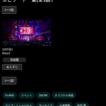
1〜1話
(167分)
Day.2
見放題
あらすじ
1〜1話
FullHD
イベント
2023年
オリジナル作品
ライブ・ミュージカル
サンライズ
小泉萌香
内田 秀