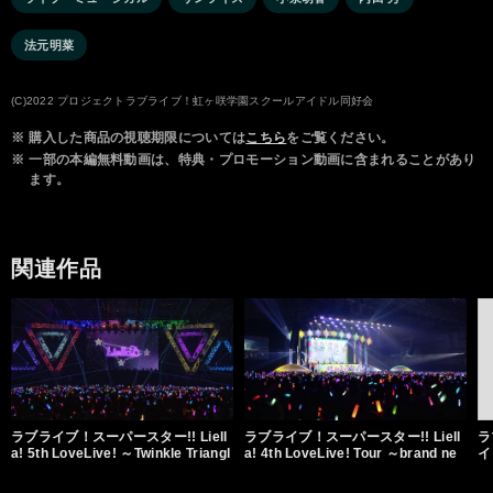
法元明菜
(C)2022 プロジェクトラブライブ！虹ヶ咲学園スクールアイドル同好会
※
購入した商品の視聴期限については
こちら
をご覧ください。
※
一部の本編無料動画は、特典・プロモーション動画に含まれることがあり
ます。
関連作品
ラブライブ！スーパースター!! Liell
ラブライブ！スーパースター!! Liell
ラ
a! 5th LoveLive! ～Twinkle Triangl
a! 4th LoveLive! Tour ～brand ne
イ
e～
w Sparkle～
⇆ 