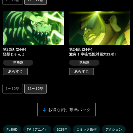
1〜10話
11〜12話
第23話 (24分)
第24話 (24分)
怪獣じゃんよ
激突！ 宇宙怪獣対巨大ロボ！
見放題
見放題
あらすじ
あらすじ
1〜10話
11〜12話
お得な割引動画パック
FullHD
TV（アニメ）
2025年
コミック原作
アクション