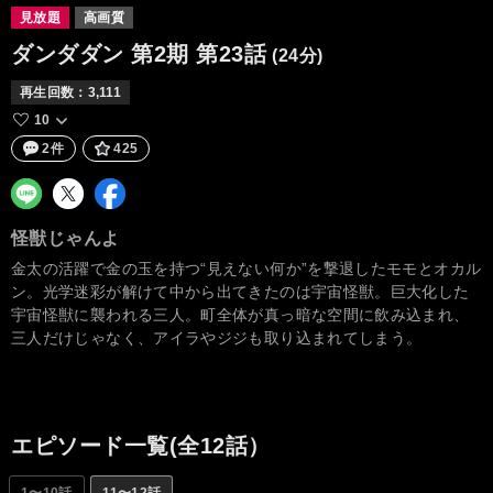
見放題
高画質
ダンダダン 第2期
第23話
(24分)
再生回数：
3,111
10
2件
425
怪獣じゃんよ
金太の活躍で金の玉を持つ“見えない何か”を撃退したモモとオカル
ン。光学迷彩が解けて中から出てきたのは宇宙怪獣。巨大化した
宇宙怪獣に襲われる三人。町全体が真っ暗な空間に飲み込まれ、
三人だけじゃなく、アイラやジジも取り込まれてしまう。
エピソード一覧(全12話）