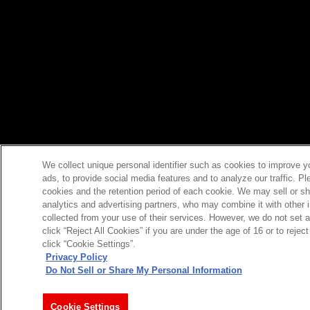
We collect unique personal identifier such as cookies to improve y
ads, to provide social media features and to analyze our traffic. P
cookies and the retention period of each cookie. We may sell or sh
analytics and advertising partners, who may combine it with other 
collected from your use of their services. However, we do not set 
click “Reject All Cookies” if you are under the age of 16 or to reje
click “Cookie Settings”.
Privacy Policy
Do Not Sell or Share My Personal Information
今すぐ登録
Cookie Settings