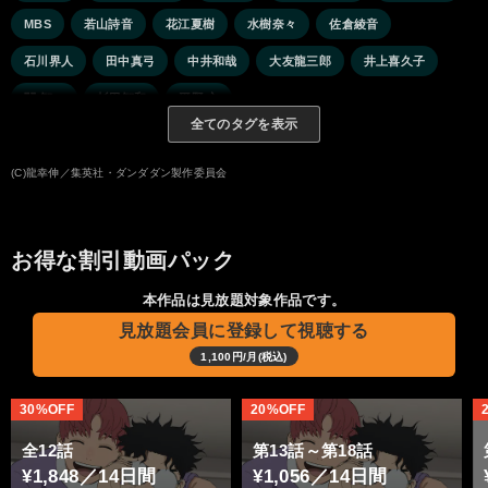
MBS
若山詩音
花江夏樹
水樹奈々
佐倉綾音
石川界人
田中真弓
中井和哉
大友龍三郎
井上喜久子
関 智一
杉田智和
平野 文
全てのタグを表示
(C)龍幸伸／集英社・ダンダダン製作委員会
お得な割引動画パック
本作品は見放題対象作品です。
見放題会員に登録して視聴する
1,100円/月(税込)
30%OFF
20%OFF
全12話
第13話～第18話
¥1,848／14日間
¥1,056／14日間