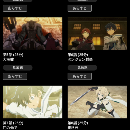
あらすじ
あらすじ
第5話 (25分)
第6話 (25分)
大海嘯
ダンジョン封鎖
見放題
見放題
あらすじ
あらすじ
第7話 (25分)
第8話 (25分)
門の先で
規格外