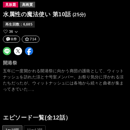
見放題
高画質
水属性の魔法使い
第10話
(25分)
再生回数：
6,685
36
8件
714
開港祭
五年に一度開かれる開港祭に向かう商団の護衛として、ウィット
ナッシュを訪れた涼と十号室メンバー。お祭り気分に浮かれる涼
たちだったが、ウィットナッシュには各地から続々と曲者が集ま
ってきていた…。
エピソード一覧(全12話）