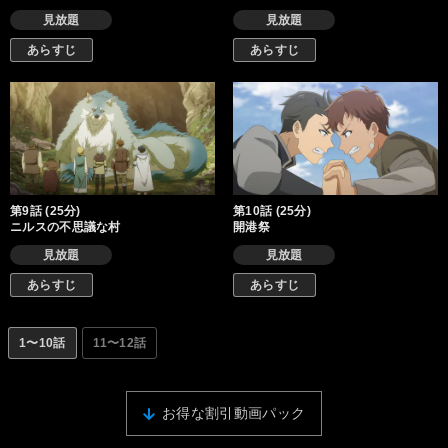
見放題
見放題
あらすじ
あらすじ
第9話 (25分)
第10話 (25分)
ニルスの不思議な村
開港祭
見放題
見放題
あらすじ
あらすじ
1〜10話
11〜12話
お得な割引動画パック