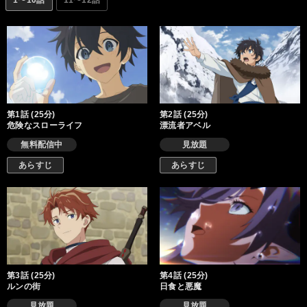
1〜10話
11〜12話
第1話 (25分)
第2話 (25分)
危険なスローライフ
漂流者アベル
無料配信中
見放題
あらすじ
あらすじ
第3話 (25分)
第4話 (25分)
ルンの街
日食と悪魔
見放題
見放題