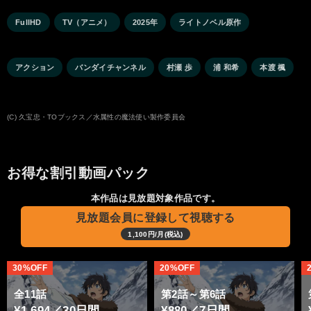
FullHD
TV（アニメ）
2025年
ライトノベル原作
アクション
バンダイチャンネル
村瀬 歩
浦 和希
本渡 楓
(C) 久宝忠・TOブックス／水属性の魔法使い製作委員会
お得な割引動画パック
本作品は見放題対象作品です。
見放題会員に登録して視聴する
1,100円/月(税込)
30%OFF
20%OFF
全11話
第2話～第6話
¥1,694／30日間
¥880／7日間