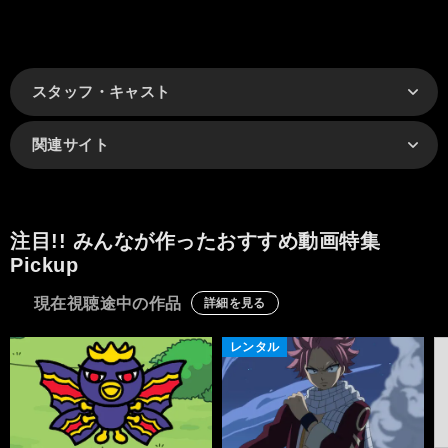
スタッフ・キャスト
関連サイト
注目!! みんなが作ったおすすめ動画特集
Pickup
現在視聴途中の作品
詳細を見る
レンタル