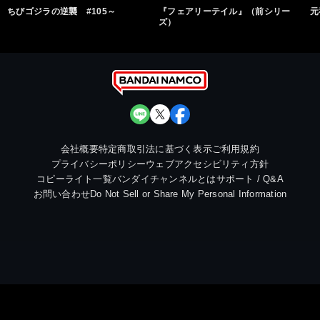
ちびゴジラの逆襲 #105～
『フェアリーテイル』（前シリー
元
ズ）
会社概要
特定商取引法に基づく表示
ご利用規約
プライバシーポリシー
ウェブアクセシビリティ方針
コピーライト一覧
バンダイチャンネルとは
サポート / Q&A
お問い合わせ
Do Not Sell or Share My Personal Information