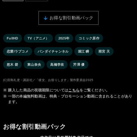
お得な割引動画パック
FullHD
TV（アニメ）
2025年
コミック原作
恋愛/ラブコメ
バンダイチャンネル
堀江 瞬
雨宮 天
悠木 碧
東山奈央
高橋李依
芹澤 優
(C)宮島礼吏・講談社／「彼女、お借りします」製作委員会2025
※
購入した商品の視聴期限については
こちら
をご覧ください。
※
一部の本編無料動画は、特典・プロモーション動画に含まれることがあり
ます。
お得な割引動画パック