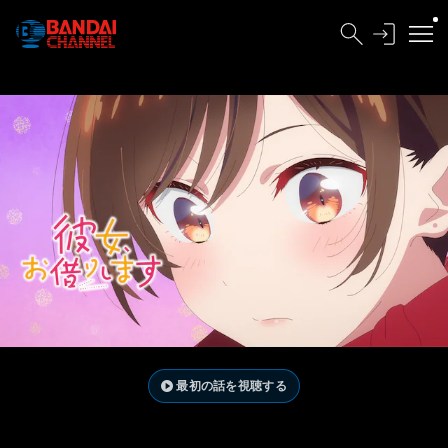
最初の話を視聴する