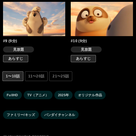
#9 (9分)
#10 (9分)
見放題
見放題
あらすじ
あらすじ
1〜10話
11〜20話
21〜25話
FullHD
TV（アニメ）
2025年
オリジナル作品
ファミリー/キッズ
バンダイチャンネル