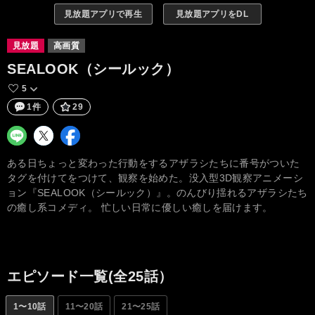
見放題アプリで再生
見放題アプリをDL
見放題
高画質
SEALOOK（シールック）
5
1件
29
ある日ちょっと変わった行動をするアザラシたちに番号がついた
タグを付けてをつけて、観察を始めた。没入型3D観察アニメーシ
ョン『SEALOOK（シールック）』。のんびり揺れるアザラシたち
の癒し系コメディ。 忙しい日常に優しい癒しを届けます。
エピソード一覧(全25話）
1〜10話
11〜20話
21〜25話